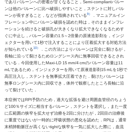
でありバルーンへの密着が甘くなること，Semi-compliantバルー
ンは他のバルーンに比べ破損しやすいこと，ステントに対しバル
9）
ーンが長すぎること，などが指摘されている
．マニュアルイン
フレーション中にバルーン破損を認めた時は，そのままインフレ
ーションを続けると破損孔が大きくなり拡大できなくなるためす
ぐに中止し，バルーン容量の1.5～2倍量の原液造影剤を，インジ
ェクターを用いて1秒で注入することにより圧着拡大する対処方法
10）
が知られている
．この方法によりバルーンは完全に裂けるが，
長軸に沿って裂けるためロングシース内に無事回収できるとされ
ている．今回使用したMaxi-LD 15 mm/4 cmのバルーン容量は11
mLであるため，インジェクターを用いて原液造影剤15 mLを1秒で
高圧注入し，ステントを無事拡大圧着できた．裂けたバルーンは
無事ロングシース内に回収でき，体外で観察したところ長軸に沿
って裂けていた．
本症例ではRPI予防のため，過大な拡張を避け周囲血管径のちょう
ど100％サイズに相当するバルーン，ステントを選択し，また一度
に広範囲の狭窄を拡大せず治療を2回に分けたが，2回目の治療後
に重度ではないが一時的に呼吸状態の悪化を認めた．RPIは，通常
末梢肺動脈圧が高くないtightな狭窄を一気に拡大した際に，血流