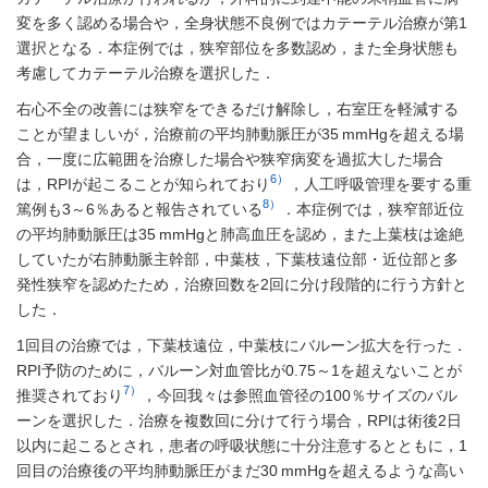
変を多く認める場合や，全身状態不良例ではカテーテル治療が第1
選択となる．本症例では，狭窄部位を多数認め，また全身状態も
考慮してカテーテル治療を選択した．
右心不全の改善には狭窄をできるだけ解除し，右室圧を軽減する
ことが望ましいが，治療前の平均肺動脈圧が35 mmHgを超える場
合，一度に広範囲を治療した場合や狭窄病変を過拡大した場合
6）
は，RPIが起こることが知られており
，人工呼吸管理を要する重
8）
篤例も3～6％あると報告されている
．本症例では，狭窄部近位
の平均肺動脈圧は35 mmHgと肺高血圧を認め，また上葉枝は途絶
していたが右肺動脈主幹部，中葉枝，下葉枝遠位部・近位部と多
発性狭窄を認めたため，治療回数を2回に分け段階的に行う方針と
した．
1回目の治療では，下葉枝遠位，中葉枝にバルーン拡大を行った．
RPI予防のために，バルーン対血管比が0.75～1を超えないことが
7）
推奨されており
，今回我々は参照血管径の100％サイズのバル
ーンを選択した．治療を複数回に分けて行う場合，RPIは術後2日
以内に起こるとされ，患者の呼吸状態に十分注意するとともに，1
回目の治療後の平均肺動脈圧がまだ30 mmHgを超えるような高い