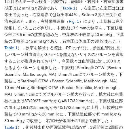
1回目のカテーテル検査・治療では，静脈圧・右房圧・右室拡張末
期圧は12 mmHgと高値であり（
Table 1
），右室圧と左室圧はほぼ
等圧であった．右室造影では駆出率44％，Sellers 3度の三尖弁逆
流を認めた．また，右肺動脈造影（
Fig. 1
）により，上葉枝は完全
閉鎖していることが判明し，中葉枝に3.9 mmの狭窄を，下葉枝遠
位部に6.5 mmの狭窄を認めた．中葉枝の圧較差は40 mmHg，下葉
枝の圧較差は45 mmHgであり，右室圧は体血圧の9割であった（
Table 1
）．狭窄を解除する際は，RPIの予防に，参照血管径に対
しバルーン対血管比が0.75～1を超えないサイズのバルーンを選択
7）
することが推奨されており
，今回我々は血管径に対し100％と
なるようバルーンを選択した．中葉枝にSterling® OTW（Boston
Scientific, Marlborough, MA）8 mm/4 cmにてバルーン拡大を，下
葉枝にはSterling® OTW（Boston Scientific, Marlborough, MA）
10 mm/4 cmとSterling® OTW（Boston Scientific, Marlborough,
MA）6 mm/4 cmにてダブルバルーン拡大を行った．拡大後に中葉
枝の血圧は37/20/27 mmHgから48/17/32 mmHgに，下葉枝遠位部
の血圧は19/12/15 mmHgから40/17/28 mmHgに上昇，圧較差は中
葉枝で40 mmHgから20 mmHgに，下葉枝遠位部で45 mmHgから
30 mmHgまで改善し，右室圧が体血圧の7割まで低下した（
Table 1
）．術後肺出血や再灌流障害は認めず，3週間後に2回目の