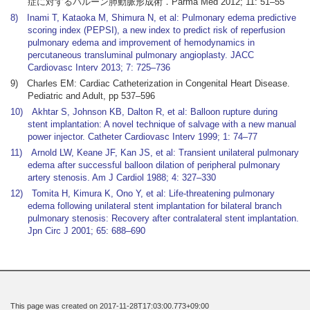
症に対するバルーン肺動脈形成術．Parma Med 2012; 11: 51–55
8) Inami T, Kataoka M, Shimura N, et al: Pulmonary edema predictive
scoring index (PEPSI), a new index to predict risk of reperfusion
pulmonary edema and improvement of hemodynamics in
percutaneous transluminal pulmonary angioplasty. JACC
Cardiovasc Interv 2013; 7: 725–736
9) Charles EM: Cardiac Catheterization in Congenital Heart Disease.
Pediatric and Adult, pp 537–596
10) Akhtar S, Johnson KB, Dalton R, et al: Balloon rupture during
stent implantation: A novel technique of salvage with a new manual
power injector. Catheter Cardiovasc Interv 1999; 1: 74–77
11) Arnold LW, Keane JF, Kan JS, et al: Transient unilateral pulmonary
edema after successful balloon dilation of peripheral pulmonary
artery stenosis. Am J Cardiol 1988; 4: 327–330
12) Tomita H, Kimura K, Ono Y, et al: Life-threatening pulmonary
edema following unilateral stent implantation for bilateral branch
pulmonary stenosis: Recovery after contralateral stent implantation.
Jpn Circ J 2001; 65: 688–690
This page was created on 2017-11-28T17:03:00.773+09:00