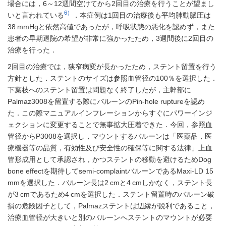
場合には，6～12週間空けてから2回目の治療を行うことが望まし
6）
いと言われている
．本症例は1回目の治療後も平均肺動脈圧は
38 mmHgと依然高値であったが，呼吸状態の悪化を認めず，また
患者の早期退院の希望が非常に強かったため，3週間後に2回目の
治療を行った．
2回目の治療では，狭窄病変が長かったため，ステント留置を行う
方針とした．ステントのサイズは参照血管径の100％を選択した．
下葉枝へのステント留置は問題なく終了したが，主幹部に
Palmaz3008を留置する際にバルーンのPin-hole ruptureを認め
た．この際マニュアルインフレーションからすぐにパワーインジ
ェクションに変更することで無事拡大圧着できた．今回，参照血
管径からP3008を選択し，マウントするバルーンは「医薬品，医
療機器等の品質，有効性及び安全性の確保等に関する法律」上血
管形成用として承認され，かつステントの移動を避けるためDog
bone effectを期待してsemi-complaintバルーンであるMaxi-LD 15
mmを選択した．バルーン長は2 cmと4 cmしかなく，ステント長
が3 cmであるため4 cmを選択した．ステント留置時のバルーン破
損の危険因子として，Palmazステントは辺縁が鋭利であること，
治療血管径が大きいと別のバルーンへステントのマウントが必要