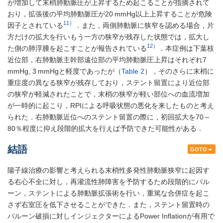
が増加して末梢肺動脈圧が上昇するため起こることが指摘されて
おり，拡張後の平均肺動脈圧が20 mmHg以上上昇することが危険
11）
因子とされている
．また，両側肺動脈に狭窄を認める場合，片
方だけの拡大を行いもう一方の狭窄が残存した状態では，拡大し
12）
た側の肺浮腫を起こすことが報告されている
．本症例は下葉枝
近位部，右肺動脈主幹部遠位部の平均肺動脈圧上昇はそれぞれ7
mmHg, 3 mmHgと軽度であったが（
Table 2
），そのさらに末梢に
重症度の異なる狭窄が残存しており，ステント留置により近位部
の狭窄が軽減されたことで，末梢の狭窄が軽い部位への血流増加
が一時的に起こり，RPIによる呼吸状態の悪化を来したものと考え
られた．右肺動脈近位へのステント留置の際に，初回拡大を70～
80％程度に抑え段階的拡大を行えば予防できた可能性がある．
結語
GOTO
陽子線治療の影響と考えられる末梢性多発性肺動脈狭窄に起因す
る右心不全に対し，再灌流性肺障害を予防するため段階的にバル
ーン，ステントによる肺動脈拡張術を行い，重篤な合併症を起こ
さず右室圧を低下させることができた．また，ステント留置時の
バルーン破損に対しインジェクターによるPower Inflationが有用で