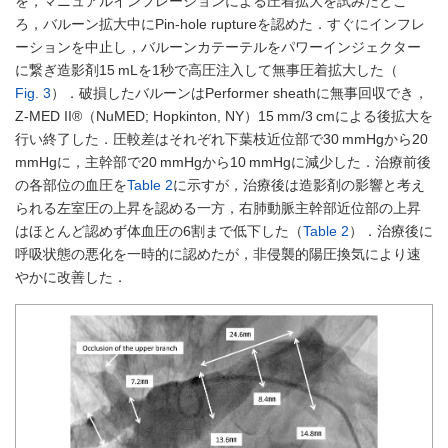
を，マニュアルインフレーションによる圧着拡大を試みたとこ
ろ，バルーン拡大中にPin-hole ruptureを認めた．すぐにインフレ
ーションを中止し，バルーンカテーテルをパワーインジェクター
に繋ぎ造影剤15 mLを1秒で高圧注入して無事圧着拡大した（
Fig. 3
）．破損したバルーンはPerformer sheathに無事回収でき，
Z-MED II®（NuMED; Hopkinton, NY）15 mm/3 cmによる後拡大を
行い終了した．圧較差はそれぞれ下葉枝近位部で30 mmHgから20
mmHgに，主幹部で20 mmHgから10 mmHgに減少した．治療前後
の各部位の血圧を
Table 2
に示すが，治療後は造影剤の影響と考え
られる左室圧の上昇を認める一方，右肺動脈主幹部近位部の上昇
はほとんど認めず体血圧の6割まで低下した（
Table 2
）．治療後に
呼吸状態の悪化を一時的に認めたが，非侵襲的陽圧換気により速
やかに改善した．