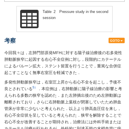
Table 2 Pressure study in the second
session
考察
GOTO
今回我々は，左肺門部原発MFHに対する陽子線治療後の右多発性
肺動脈狭窄に起因する右心不全症例に対し，段階的にカテーテル
によるバルーン拡大，ステント留置を行うことで，重篤な合併症
起こすことなく無事右室圧を軽減できた．
多発性肺動脈狭窄は，右室圧上昇から右心不全を起こし，予後不
5）
良とされている
．本症例は，右肺動脈に陽子線治療の影響と考
えられる多数の狭窄を認めた．また左肺摘出後のため左肺動脈は
離断されており，さらに右肺動脈上葉枝が閉塞していたため肺血
管床が非常に少ないと考えられた．以上より肺高血圧症を来し，
右心不全症状を呈していると考えられた．狭窄を解除することで
右心不全が改善することが期待され，治療法には外科手術または
カテーテル治療が行われるが，外科的に到達不能の末梢血管に病