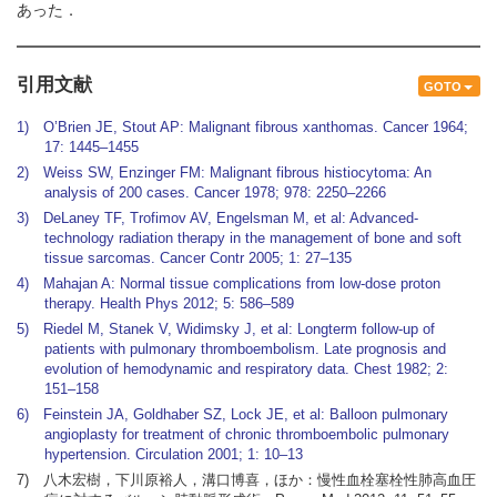
あった．
引用文献
GOTO
1) O’Brien JE, Stout AP: Malignant fibrous xanthomas. Cancer 1964;
17: 1445–1455
2) Weiss SW, Enzinger FM: Malignant fibrous histiocytoma: An
analysis of 200 cases. Cancer 1978; 978: 2250–2266
3) DeLaney TF, Trofimov AV, Engelsman M, et al: Advanced-
technology radiation therapy in the management of bone and soft
tissue sarcomas. Cancer Contr 2005; 1: 27–135
4) Mahajan A: Normal tissue complications from low-dose proton
therapy. Health Phys 2012; 5: 586–589
5) Riedel M, Stanek V, Widimsky J, et al: Longterm follow-up of
patients with pulmonary thromboembolism. Late prognosis and
evolution of hemodynamic and respiratory data. Chest 1982; 2:
151–158
6) Feinstein JA, Goldhaber SZ, Lock JE, et al: Balloon pulmonary
angioplasty for treatment of chronic thromboembolic pulmonary
hypertension. Circulation 2001; 1: 10–13
7) 八木宏樹，下川原裕人，溝口博喜，ほか：慢性血栓塞栓性肺高血圧