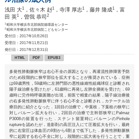
1
1
1
1
浅田 大
，佐々木 赳
，寺澤 厚志
，藤井 隆成
，富
1
2
田 英
，曽我 恭司
1
昭和大学横浜市北部病院循環器センター
2
昭和大学横浜市北部病院こどもセンター
受付日：2017年10月26日
受理日：2017年11月21日
発行日：2017年12月31日
HTML
PDF
EPUB3
多発性肺動脈狭窄は右心不全の原因となり，再灌流性肺障害予防
のため段階的に狭窄部位を拡大することが推奨されている．症例
は69歳男性，59歳時に左肺門部の悪性線維性組織球症と診断され
陽子線治療を受けたが，61歳時に再発し左肺全摘術を受けた．69
歳時に労作時呼吸困難が出現，前医で精査の結果，陽子線治療後
の右多発性肺動脈狭窄に伴う右心不全と診断され，カテーテル治
療目的に紹介となった．1回目の治療で，中葉枝，下葉枝の狭窄に
対しバルーン拡大を行い，2回目の治療で主幹部狭窄にPalmaz
P3008の留置を行った．ステント留置時にバルーンのPinhole
ruptureを認めたが，造影剤の高圧注入にて圧着拡大を行い，最終
的に右室圧は体血圧の9割から6割まで低下した．多発性肺動脈狭
窄に起因する右心不全に対し，段階的に拡大術を行うことで，重