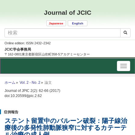
Journal of JCIC
Japanese
English
Online edition: ISSN 2432–2342
JCIC学会事務局
〒162-0801東京都新宿区山吹町358-5アカデミーセンター
ホーム
Vol. 2 - No. 2
論文
Journal of JPIC 2(2): 62-66 (2017)
doi:10.20599/jjpic.2.62
症例報告
ステント留置中のバルーン破裂：陽子線治
療後の多発性肺動脈狭窄に対するカテーテ
ル治療の成人例