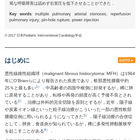
篤な呼吸障害は認めず右室圧を低下させることができた．
Key words
: multiple pulmonary arterial stenoses; reperfusion
pulmonary injury; pin-hole rupture; power injection
© 2017 日本Pediatric Interventional Cardiology学会
はじめに
GOTO
悪性線維性組織球（malignant fibrous histiocytoma: MFH）は1964
年にO’Brienらにより報告された疾患であり，軟部悪性腫瘍中約
1）
25％と最も多い
．中高齢者の四肢中枢側に好発するが，稀に肺
に原発することがあり，転移や再発の頻度が高く予後不良とされ
2）
ている
．治療は外科的完全切除を原則とするが，近年，陽子線
や炭素イオン線といった粒子線治療がこういった一部の悪性軟部
3）
腫瘍症例に用いられるようになってきた
．陽子線治療の合併症
として，肺炎，食道炎が知られているが，稀に多発性肺動脈狭窄
4）
を起こすことがある
．