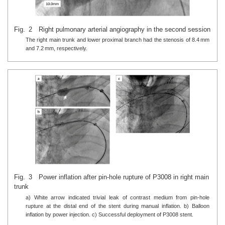
Fig. 2 Right pulmonary arterial angiography in the second session
The right main trunk and lower proximal branch had the stenosis of 8.4 mm
and 7.2 mm, respectively.
Fig. 3 Power inflation after pin-hole rupture of P3008 in right main
trunk
a) White arrow indicated trivial leak of contrast medium from pin-hole
rupture at the distal end of the stent during manual inflation. b) Balloon
inflation by power injection. c) Successful deployment of P3008 stent.