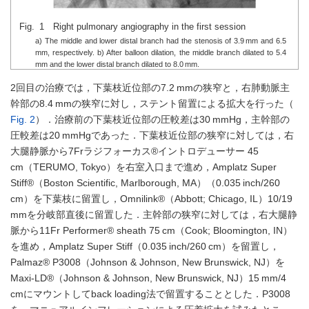
Fig. 1 Right pulmonary angiography in the first session
a) The middle and lower distal branch had the stenosis of 3.9 mm and 6.5
mm, respectively. b) After balloon dilation, the middle branch dilated to 5.4
mm and the lower distal branch dilated to 8.0 mm.
2回目の治療では，下葉枝近位部の7.2 mmの狭窄と，右肺動脈主
幹部の8.4 mmの狭窄に対し，ステント留置による拡大を行った（
Fig. 2
）．治療前の下葉枝近位部の圧較差は30 mmHg，主幹部の
圧較差は20 mmHgであった．下葉枝近位部の狭窄に対しては，右
大腿静脈から7Frラジフォーカス®イントロデューサー 45
cm（TERUMO, Tokyo）を右室入口まで進め，Amplatz Super
Stiff®（Boston Scientific, Marlborough, MA）（0.035 inch/260
cm）を下葉枝に留置し，Omnilink®（Abbott; Chicago, IL）10/19
mmを分岐部直後に留置した．主幹部の狭窄に対しては，右大腿静
脈から11Fr Performer® sheath 75 cm（Cook; Bloomington, IN）
を進め，Amplatz Super Stiff（0.035 inch/260 cm）を留置し，
Palmaz® P3008（Johnson & Johnson, New Brunswick, NJ）を
Maxi-LD®（Johnson & Johnson, New Brunswick, NJ）15 mm/4
cmにマウントしてback loading法で留置することとした．P3008