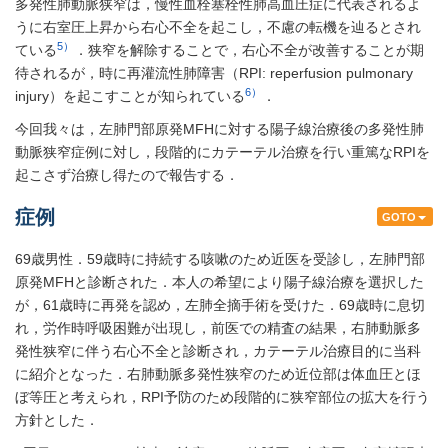
多発性肺動脈狭窄は，慢性血栓塞栓性肺高血圧症に代表されるよ
うに右室圧上昇から右心不全を起こし，不慮の転機を辿るとされ
5）
ている
．狭窄を解除することで，右心不全が改善することが期
待されるが，時に再灌流性肺障害（RPI: reperfusion pulmonary
6）
injury）を起こすことが知られている
．
今回我々は，左肺門部原発MFHに対する陽子線治療後の多発性肺
動脈狭窄症例に対し，段階的にカテーテル治療を行い重篤なRPIを
起こさず治療し得たので報告する．
症例
GOTO
69歳男性．59歳時に持続する咳嗽のため近医を受診し，左肺門部
原発MFHと診断された．本人の希望により陽子線治療を選択した
が，61歳時に再発を認め，左肺全摘手術を受けた．69歳時に息切
れ，労作時呼吸困難が出現し，前医での精査の結果，右肺動脈多
発性狭窄に伴う右心不全と診断され，カテーテル治療目的に当科
に紹介となった．右肺動脈多発性狭窄のため近位部は体血圧とほ
ぼ等圧と考えられ，RPI予防のため段階的に狭窄部位の拡大を行う
方針とした．