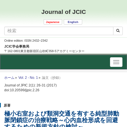
Journal of JCIC
Japanese
English
Online edition: ISSN 2432–2342
JCIC学会事務局
〒162-0801東京都新宿区山吹町358-5アカデミーセンター
ホーム
Vol. 2 - No. 1
論文（抄録）
Journal of JPIC 2(1): 26-31 (2017)
doi:10.20599/jjpic.2.26
原著
極小右室および類洞交通を有する純型肺動
脈閉鎖症の治療戦略～心内血栓形成を回避
するための新規方針の検討～