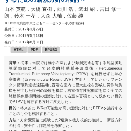
山本 英範，大橋 直樹，西川 浩，武田 紹，吉田 修一
朗，鈴木 一孝，大森 大輔，佐藤 純
JCHO中京病院中京こどもハートセンター小児循環器科
受付日：2017年3月29日
受理日：2017年5月13日
発行日：2017年8月31日
HTML
PDF
EPUB3
背景
：従来，当院では極小右室および類洞交通を有する純型肺動
脈閉鎖症に対して経皮的肺動脈弁形成術（Percutaneous
Transluminal Pulmonary Valvuloplasty: PTPV）を施行せずに単心
室修復（Uni-ventricular Repair: UVR）方針としていたが，フォン
タン循環到達後遠隔期に盲端右室内に巨大血栓を形成し労作時胸
痛を発症した症例の経験を機に，右室依存性冠循環を除く全ての
肺動脈弁膜様閉鎖の症例に対して右室を盲端として残さない目的
でPTPVを施行する方針に変更した．
目的
：将来的にUVRの可能性が高い症例に対してPTPVを施行する
ことの可否を検討すること．
方法
：方針変更後に経験した2症例を後方視的に検討し，新規方針
の利点，安全性，課題等を考察した．