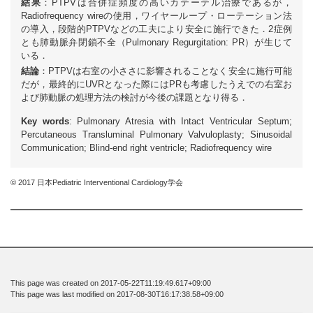
結果
：PTPVは合併症頻度の高いカテーテル治療であるが，
Radiofrequency wireの使用，ワイヤーループ・ローテーション法
の導入，段階的PTPVなどの工夫により安全に施行できた．2症例
とも肺動脈弁閉鎖不全（Pulmonary Regurgitation: PR）が生じて
いる．
結論
：PTPVは右室の小ささに影響されることなく安全に施行可能
だが，最終的にUVRとなった際にはPRも考慮したうえでの右室お
よび肺動脈の処理方法の検討が今後の課題となり得る．
Key words
: Pulmonary Atresia with Intact Ventricular Septum;
Percutaneous Transluminal Pulmonary Valvuloplasty; Sinusoidal
Communication; Blind-end right ventricle; Radiofrequency wire
© 2017 日本Pediatric Interventional Cardiology学会
This page was created on 2017-05-22T11:19:49.617+09:00
This page was last modified on 2017-08-30T16:17:38.58+09:00