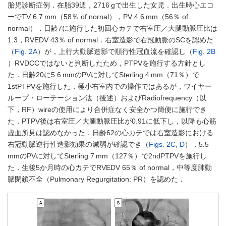
胎児診断症例．在胎39週，2716 gで出生した女児．出生時心エコ
ーでTV 6.7 mm（58％ of nornal），PV 4.6 mm（56％ of
normal）．日齢7に施行した初回心カテで右室圧／大腿動脈圧比は
1.3，RVEDV 43％ of normal．右室造影で右冠動脈のSCを認めた
（
Fig. 2A
）が，上行大動脈造影で順行性冠血流を確認し（
Fig. 2B
）RVDCCではないと判断したため，PTPVを施行する方針とし
た．日齢20に5.6 mmのPVに対してSterling 4 mm（71％）で
1stPTPVを施行した．極小右室内での操作ではあるが，ワイヤー
ループ・ローテーション法（後述）およびRadiofrequency（以
下，RF）wireの使用により合併症なく安全かつ簡便に施行でき
た．PTPV後は右室圧／大腿動脈圧比が0.91に低下し，以降も心筋
虚血所見は認めなかった．日齢62の心カテでは右室造影における
右冠動脈逆行性造影効果の減弱が確認でき（
Figs. 2C, D
），5.5
mmのPVに対してSterling 7 mm（127％）で2ndPTPVを施行し
た．生後5か月時の心カテでRVEDV 65％ of normal，中等度肺動
脈閉鎖不全（Pulmonary Regurgitation: PR）を認めた．