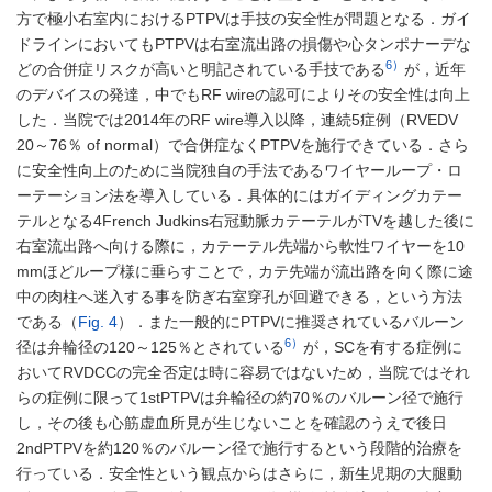
方で極小右室内におけるPTPVは手技の安全性が問題となる．ガイ
ドラインにおいてもPTPVは右室流出路の損傷や心タンポナーデな
6）
どの合併症リスクが高いと明記されている手技である
が，近年
のデバイスの発達，中でもRF wireの認可によりその安全性は向上
した．当院では2014年のRF wire導入以降，連続5症例（RVEDV
20～76％ of normal）で合併症なくPTPVを施行できている．さら
に安全性向上のために当院独自の手法であるワイヤーループ・ロ
ーテーション法を導入している．具体的にはガイディングカテー
テルとなる4French Judkins右冠動脈カテーテルがTVを越した後に
右室流出路へ向ける際に，カテーテル先端から軟性ワイヤーを10
mmほどループ様に垂らすことで，カテ先端が流出路を向く際に途
中の肉柱へ迷入する事を防ぎ右室穿孔が回避できる，という方法
である（
Fig. 4
）．また一般的にPTPVに推奨されているバルーン
6）
径は弁輪径の120～125％とされている
が，SCを有する症例に
おいてRVDCCの完全否定は時に容易ではないため，当院ではそれ
らの症例に限って1stPTPVは弁輪径の約70％のバルーン径で施行
し，その後も心筋虚血所見が生じないことを確認のうえで後日
2ndPTPVを約120％のバルーン径で施行するという段階的治療を
行っている．安全性という観点からはさらに，新生児期の大腿動