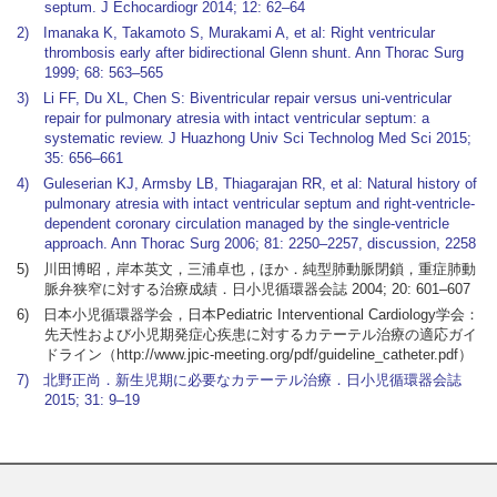
septum. J Echocardiogr 2014; 12: 62–64
2) Imanaka K, Takamoto S, Murakami A, et al: Right ventricular
thrombosis early after bidirectional Glenn shunt. Ann Thorac Surg
1999; 68: 563–565
3) Li FF, Du XL, Chen S: Biventricular repair versus uni-ventricular
repair for pulmonary atresia with intact ventricular septum: a
systematic review. J Huazhong Univ Sci Technolog Med Sci 2015;
35: 656–661
4) Guleserian KJ, Armsby LB, Thiagarajan RR, et al: Natural history of
pulmonary atresia with intact ventricular septum and right-ventricle-
dependent coronary circulation managed by the single-ventricle
approach. Ann Thorac Surg 2006; 81: 2250–2257, discussion, 2258
5) 川田博昭，岸本英文，三浦卓也，ほか．純型肺動脈閉鎖，重症肺動
脈弁狭窄に対する治療成績．日小児循環器会誌 2004; 20: 601–607
6) 日本小児循環器学会，日本Pediatric Interventional Cardiology学会：
先天性および小児期発症心疾患に対するカテーテル治療の適応ガイ
ドライン（http://www.jpic-meeting.org/pdf/guideline_catheter.pdf）
7) 北野正尚．新生児期に必要なカテーテル治療．日小児循環器会誌
2015; 31: 9–19