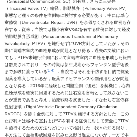
（Sinusoidal Communication: SC）の有無，さらに三尖弁
（Tricuspid Valve: TV）輪径，肺動脈弁（Pulmonary Valve: PV）
形態など種々の条件を症例毎に検討する必要があり，中には単心
室修復（Uni-ventricular Repair: UVR）を余儀なくされる症例も存
在する．従来，当院では極小右室やSCを有する症例に対して経皮
的肺動脈弁形成術（Percutaneous Transluminal Pulmonary
Valvuloplasty: PTPV）を施行せずにUVR方針としていたが，その
際に盲端右室内の血栓形成が問題となり得る．過去の文献におい
ても，PTPV未施行症例において盲端右室内に血栓を形成した報告
は散見されており，その時期は新生児期からフォンタン型手術後
3, 4）
まで多岐に渡っている
．当院ではそれを予防する目的で抗凝
固薬を導入しているが，服薬アドヒアランスや副作用などが問題
となり得る．2016年に経験した問題症例（後述）を契機に，心内
血栓形成を確実に回避するためには右室を盲端として残さないこ
とが重要であると考え，治療戦略を変更した．すなわち右室依存
性冠循環（Right Ventricle Dependent Coronary Circulation:
RVDCC）を除く全例に対してPTPVを施行する方針とした．この
たび我々は極小右室およびSCを有する症例に対して安全にPTPV
を施行するための方法などについて検討した．我々の知る限り，
本方法にて血栓形成回避を試みた文献は過去にないが，一方で本