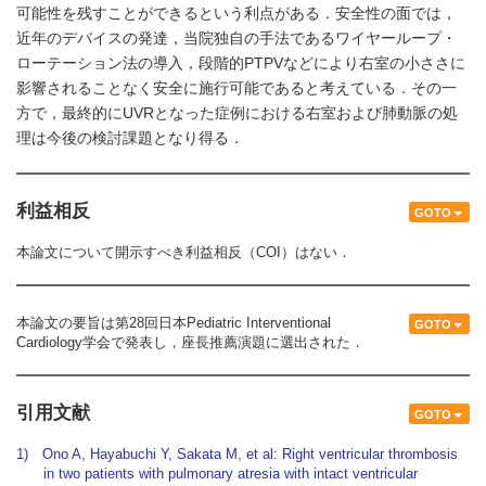
可能性を残すことができるという利点がある．安全性の面では，
近年のデバイスの発達，当院独自の手法であるワイヤーループ・
ローテーション法の導入，段階的PTPVなどにより右室の小ささに
影響されることなく安全に施行可能であると考えている．その一
方で，最終的にUVRとなった症例における右室および肺動脈の処
理は今後の検討課題となり得る．
利益相反
GOTO
本論文について開示すべき利益相反（COI）はない．
本論文の要旨は第28回日本Pediatric Interventional
GOTO
Cardiology学会で発表し，座長推薦演題に選出された．
引用文献
GOTO
1) Ono A, Hayabuchi Y, Sakata M, et al: Right ventricular thrombosis
in two patients with pulmonary atresia with intact ventricular