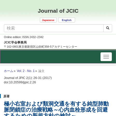
Journal of JCIC
Japanese
English
Online edition: ISSN 2432–2342
JCIC学会事務局
〒162-0801東京都新宿区山吹町358-5アカデミーセンター
ホーム
Vol. 2 - No. 1
論文
Journal of JPIC 2(1): 26-31 (2017)
doi:10.20599/jjpic.2.26
原著
極小右室および類洞交通を有する純型肺動
脈閉鎖症の治療戦略～心内血栓形成を回避
するための新規方針の検討～