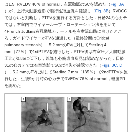
は1.5, RVEDV 46％ of normal．左冠動脈のSCを認めた（
Fig. 3A
）が，上行大動脈造影で順行性冠血流を確認し（
Fig. 3B
）RVDCC
ではないと判断し，PTPVを施行する方針とした．日齢24の心カテ
では，右室内でワイヤーループ・ローテーション法を用いて
4French Judkins右冠動脈カテーテルを右室流出路に向けたとこ
ろ，ガイドワイヤーがPVを通過した（最終診断はCritical
pulmonary stenosis）．5.2 mmのPVに対してSterling 4
mm（77％）で1stPTPVを施行した．PTPV後は右室圧／大腿動脈
圧比が0.85に低下し，以降も心筋虚血所見は認めなかった．日齢
31の心カテでは右室造影でSCの消失が確認できた（
Figs. 3C, D
）．5.2 mmのPVに対してSterling 7 mm（135％）で2ndPTPVを施
行した．生後9か月時の心カテでRVEDV 76％ of normal，軽度PR
を認めた．