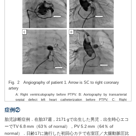
Fig. 2 Angiography of patient 1. Arrow is SC to right coronary
artery
A: Right ventriculography before PTPV. B: Aortography by transarterial
septal defect left heart catheterization before PTPV, C: Right
ventriculography after PTPV, D: Aortography after PTPV.
症例②
胎児診断症例．在胎37週，2171 gで出生した男児．出生時心エコ
ーでTV 6.8 mm（63％ of nornal），PV 5.2 mm（64％ of
normal）．日齢17に施行した初回心カテで右室圧／大腿動脈圧比