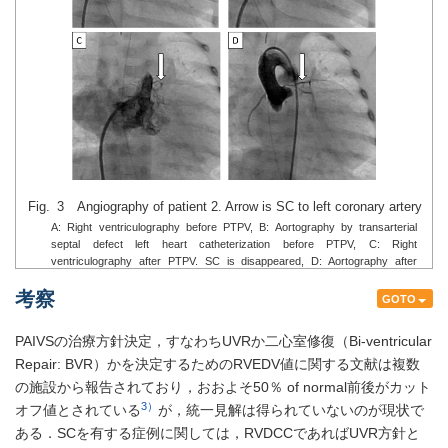
Fig. 3 Angiography of patient 2. Arrow is SC to left coronary artery
A: Right ventriculography before PTPV, B: Aortography by transarterial
septal defect left heart catheterization before PTPV, C: Right
ventriculography after PTPV. SC is disappeared, D: Aortography after
PTPV.
考察
GOTO
PAIVSの治療方針決定，すなわちUVRか二心室修復（Bi-ventricular
Repair: BVR）かを決定するためのRVEDV値に関する文献は複数
の施設から報告されており，おおよそ50％ of normal前後がカット
3）
オフ値とされている
が，統一見解は得られていないのが現状で
ある．SCを有する症例に関しては，RVDCCであればUVR方針と