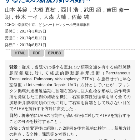
山本 英範，大橋 直樹，西川 浩，武田 紹，吉田 修一
朗，鈴木 一孝，大森 大輔，佐藤 純
JCHO中京病院中京こどもハートセンター小児循環器科
受付日：2017年3月29日
受理日：2017年5月13日
発行日：2017年8月31日
HTML
PDF
EPUB3
背景
：従来，当院では極小右室および類洞交通を有する純型肺動
脈閉鎖症に対して経皮的肺動脈弁形成術（Percutaneous
Transluminal Pulmonary Valvuloplasty: PTPV）を施行せずに単心
室修復（Uni-ventricular Repair: UVR）方針としていたが，フォン
タン循環到達後遠隔期に盲端右室内に巨大血栓を形成し労作時胸
痛を発症した症例の経験を機に，右室依存性冠循環を除く全ての
肺動脈弁膜様閉鎖の症例に対して右室を盲端として残さない目的
でPTPVを施行する方針に変更した．
目的
：将来的にUVRの可能性が高い症例に対してPTPVを施行する
ことの可否を検討すること．
方法
：方針変更後に経験した2症例を後方視的に検討し，新規方針
の利点，安全性，課題等を考察した．