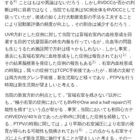
4）
する
ことはもはや異論はないだろう．しかしRVDCCか否かの判
断は時に容易ではなく，当院でも従来はSC例全体をRVDCCとして
扱っていたが，後述の如く上行大動脈造影の手法を工夫すること
により冠動脈評価の精度が向上し，その割合は減少するだろう．
UVR方針とした症例に対して当院では盲端右室内の血栓形成を回
避する目的で抗凝固薬の終生内服を行っているが，出血等の問題
も生じうるため施設間で方針は様々かもしれない．しかし事実，
1）
過去にも盲端右室内に血栓形成をした症例は報告されており
，
2）
その結果脳梗塞を発症した症例の報告もある
．右室内血栓形成
の時期は，我々の症例ではTCPC手術後であったが，前述の文献で
は両方向性グレン手術後，新生児期など様々であり，PTPVを行う
時期は新生児期が望ましいと考える．
当院の新規方針の利点として，“盲端右室を残さない”以外に
も，“極小右室の症例においてもBVRやOne and a half repairの可
能性を残す”という点が挙がる．事実，当院においても初回心カテ
のRVEDVが40％台であったがBVRに到達した症例を経験してい
る．PTPVの時期に関しては，より早期の右室減圧により右室の発
6）
育が得られる可能性も指摘されており
，この点からも右室サイ
ズによらず新生児期に施行することが望ましいと考える．その一