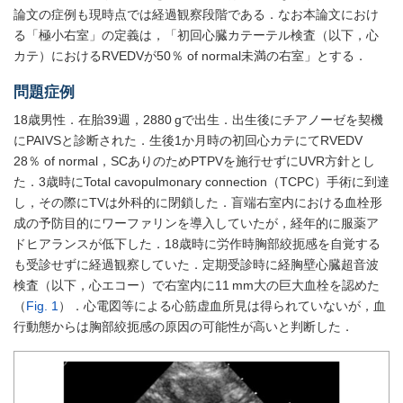
論文の症例も現時点では経過観察段階である．なお本論文におけ
る「極小右室」の定義は，「初回心臓カテーテル検査（以下，心
カテ）におけるRVEDVが50％ of normal未満の右室」とする．
問題症例
18歳男性．在胎39週，2880 gで出生．出生後にチアノーゼを契機
にPAIVSと診断された．生後1か月時の初回心カテにてRVEDV
28％ of normal，SCありのためPTPVを施行せずにUVR方針とし
た．3歳時にTotal cavopulmonary connection（TCPC）手術に到達
し，その際にTVは外科的に閉鎖した．盲端右室内における血栓形
成の予防目的にワーファリンを導入していたが，経年的に服薬ア
ドヒアランスが低下した．18歳時に労作時胸部絞扼感を自覚する
も受診せずに経過観察していた．定期受診時に経胸壁心臓超音波
検査（以下，心エコー）で右室内に11 mm大の巨大血栓を認めた
（
Fig. 1
）．心電図等による心筋虚血所見は得られていないが，血
行動態からは胸部絞扼感の原因の可能性が高いと判断した．