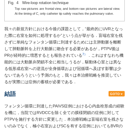
Fig. 4 Wire-loop rotation technique
Top raw pictures are frontal view, and bottom raw pictures are lateral view.
At the timing of C, only catheter tip safely reaches the pulmonary valve.
我々の新規方針における今後の課題として，“最終的にUVRとなっ
た際に右室を如何に処理するか”という点が挙がる．盲端右室を残
さずに単純なフォンタン循環に到達するためには主肺動脈を離断
して肺動脈幹を上行大動脈に吻合する必要があるが，PTPV後は
7）
PRが経時的に増悪するとも報告されている
．これはすなわち機
能的には大動脈弁閉鎖不全に相当しうるが，駆動体心室とは異な
る低形成右室への逆流が全身循環および冠循環へ及ぼす影響は少
ないであろうという予測のもと，我々は本治療戦略を推奨してい
るが実際には症例の蓄積が必要である．
結語
GOTO
フォンタン循環に到達したPAIVS症例における心内血栓形成の経験
を機に，当院ではRVDCCを除く全ての膜様閉鎖の症例に対して
PTPVを施行する方針に変更した．本治療戦略は盲端右室を残さな
いのみでなく，極小右室およびSCを有する症例においてもBVRの