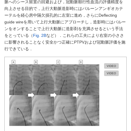
脈へのシース留置の回避および，冠動脈順行性血流の評価精度を
向上させる目的で，上行大動脈造影時にはバルーンアンギオカテ
ーテルを経心房中隔欠損孔的に左室に進め，さらにDeflecting
guide wireを用いて上行大動脈にアプローチし，造影時にはバルー
ンをオンすることで上行大動脈に造影剤を充満させるという手法
をとっている（
Fig. 2B
など）．これらの工夫により右室の小ささ
に影響されることなく安全かつ正確にPTPVおよび冠動脈評価を施
行できている．
VIDEO
VIDEO