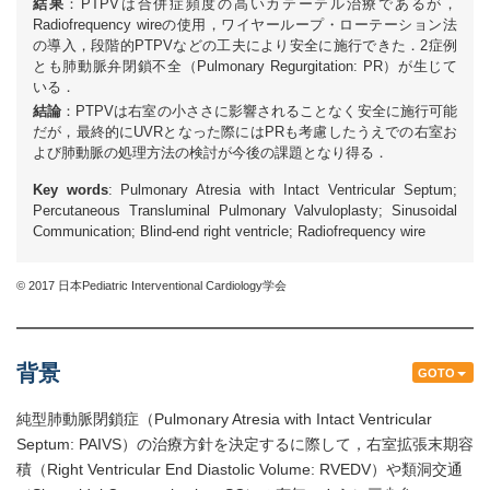
結果
：PTPVは合併症頻度の高いカテーテル治療であるが，
Radiofrequency wireの使用，ワイヤーループ・ローテーション法
の導入，段階的PTPVなどの工夫により安全に施行できた．2症例
とも肺動脈弁閉鎖不全（Pulmonary Regurgitation: PR）が生じて
いる．
結論
：PTPVは右室の小ささに影響されることなく安全に施行可能
だが，最終的にUVRとなった際にはPRも考慮したうえでの右室お
よび肺動脈の処理方法の検討が今後の課題となり得る．
Key words
: Pulmonary Atresia with Intact Ventricular Septum;
Percutaneous Transluminal Pulmonary Valvuloplasty; Sinusoidal
Communication; Blind-end right ventricle; Radiofrequency wire
© 2017 日本Pediatric Interventional Cardiology学会
背景
GOTO
純型肺動脈閉鎖症（Pulmonary Atresia with Intact Ventricular
Septum: PAIVS）の治療方針を決定するに際して，右室拡張末期容
積（Right Ventricular End Diastolic Volume: RVEDV）や類洞交通