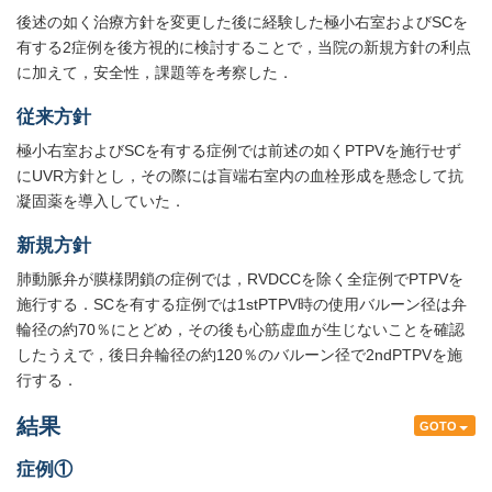
後述の如く治療方針を変更した後に経験した極小右室およびSCを
有する2症例を後方視的に検討することで，当院の新規方針の利点
に加えて，安全性，課題等を考察した．
従来方針
極小右室およびSCを有する症例では前述の如くPTPVを施行せず
にUVR方針とし，その際には盲端右室内の血栓形成を懸念して抗
凝固薬を導入していた．
新規方針
肺動脈弁が膜様閉鎖の症例では，RVDCCを除く全症例でPTPVを
施行する．SCを有する症例では1stPTPV時の使用バルーン径は弁
輪径の約70％にとどめ，その後も心筋虚血が生じないことを確認
したうえで，後日弁輪径の約120％のバルーン径で2ndPTPVを施
行する．
結果
GOTO
症例①