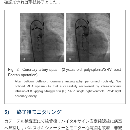
確認できれば手技終了とした．
Fig. 2 Coronary artery spasm (2 years old, polysplenia/SRV, post
Fontan operation)
After balloon deflation, coronary angiography performed routinely. We
noticed RCA spasm (A) that successfully recovered by intra-coronary
infusion of 0.5 µg/kg nitroglycerin (B). SRV: single right ventricle, RCA: right
coronary artery.
5） 終了後モニタリング
カテーテル検査室にて抜管後，バイタルサイン安定確認後に病室
へ帰室し，パルスオキシメーターとモニター心電図を装着，非観