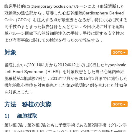
臨床手技的にはtemporary occlusionバルーンにより血流遮断した
冠動脈の遠位部から，培養した心筋幹細胞Cardiosphere Derived
Cells（CDCs）を注入する点が最重要となるが，特に小児に関する
同手技のまとまった報告はほとんどない．今回小児に対する冠動
脈バルーン閉鎖下心筋幹細胞注入の手技，手技に関する安全性お
よび有害事象に関しての検討を行ったので報告する．
対象
GOTO
当院において2011年1月から2012年12までに試行したHypoplastic
Left Heart Syndrome（HLHS）を対象疾患とした自己心臓内幹細
胞移植第1相試験7例と，2013年7月から2015年3月までに施行した
機能的単心室症を対象疾患とした第2相試験34例を合わせた計41例
を対象とした．
方法 移植の実際
GOTO
1） 細胞採取
第1相試験，第2相試験ともに予定手術である第2期手術（グレン手
術）または第3期手術（フォンタン手術）の際に右心房壁を一部採