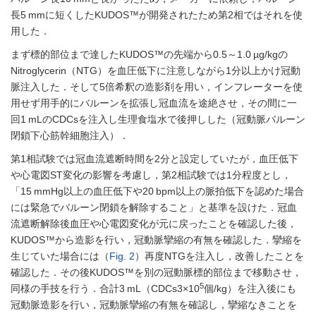
長5 mmに短くしたKUDOS™が開発されたため第2相ではそれを使
用した．
まず標的部位まで達したKUDOS™の先端から0.5～1.0 µg/kgの
Nitroglycerin（NTG）を血圧低下に注意しながら1分以上かけ冠動
脈注入した．そして5倍希釈の造影剤を用い，インフレーターを使
用せず用手的にバルーンを拡張し冠血流を途絶させ，その間に一
回1 mLのCDCsを注入し生理食塩水で後押しした（冠動脈バルーン
閉鎖下心筋幹細胞注入）．
第1相試験では冠血流遮断時間を2分と設定していたが，血圧低下
や心電図ST変化の影響を考慮し，第2相試験では1分程度とし，
「15 mmHg以上の血圧低下や20 bpm以上の脈拍低下を認めた場合
には緊急でバルーン閉鎖を解除すること」と基準を設けた．冠血
流遮断解除後血圧や心電図変化が元に戻ったことを確認した後，
KUDOS™から造影を行い，冠動脈攣縮の有無を確認した．攣縮を
生じていた場合には（
Fig. 2
）再度NTGを注入し，改善したことを
確認した．その後KUDOS™を別の冠動脈標的部位まで移動させ，
5
同様の手技を行う．合計3 mL（CDCs3×10
個/kg）を注入後にも
冠動脈造影を行い，冠動脈攣縮の有無を確認し，攣縮なきことを