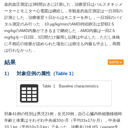
血的血圧測定は3時間おきに計測した．治療翌日はパルスオキシメ
ーターとモニター心電図は継続し，非観血的血圧測定は一日3回の
計測とした．治療後翌々日からはモニターを外し，一日3回のバイ
タル測定のみ行った．10 µg/kg/minのAMD持続静注は翌朝2.5
mg/kgのAMD内服ができるまで継続した．AMD内服は一回2.5
mg/kgを一日2回，3日間だけ服用し以降は中止した．ただし体格
に不相応の徐脈が認められた場合には静注も内服も中止し，再開
は行わなかった．
結果
GOTO
1） 対象症例の属性（
Table 1
）
Table 1 Baseline characteristics.
対象41例の性別は男児21例，女児20例，自己心臓内幹細胞移植時
年齢と体重はそれぞれ中央値33か月（平均33±17か月），中央値
10.1 kg（平均10±3.0 kg）であった．診断名はHLHS（variant含