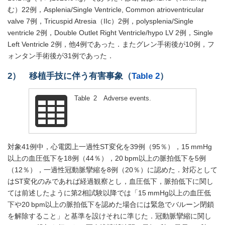
む）22例，Asplenia/Single Ventricle, Common atrioventricular
valve 7例，Tricuspid Atresia（IIc）2例，polysplenia/Single
ventricle 2例，Double Outlet Right Ventricle/hypo LV 2例，Single
Left Ventricle 2例，他4例であった．またグレン手術後が10例，フ
ォンタン手術後が31例であった．
2） 移植手技に伴う有害事象（
Table 2
）
Table 2 Adverse events.
対象41例中，心電図上一過性ST変化を39例（95％），15 mmHg
以上の血圧低下を18例（44％），20 bpm以上の脈拍低下を5例
（12％），一過性冠動脈攣縮を8例（20％）に認めた．対応として
はST変化のみであれば経過観察とし，血圧低下，脈拍低下に関し
ては前述したように第2相試験以降では「15 mmHg以上の血圧低
下や20 bpm以上の脈拍低下を認めた場合には緊急でバルーン閉鎖
を解除すること」と基準を設けそれに準じた．冠動脈攣縮に関し