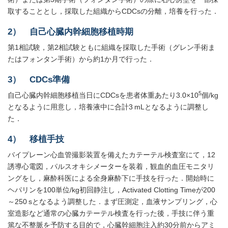
取することとし，採取した組織からCDCsの分離，培養を行った．
2） 自己心臓内幹細胞移植時期
第1相試験，第2相試験ともに組織を採取した手術（グレン手術ま
たはフォンタン手術）から約1か月で行った．
3） CDCs準備
5
自己心臓内幹細胞移植当日にCDCsを患者体重あたり3.0×10
個/kg
となるように用意し，培養液中に合計3 mLとなるように調整し
た．
4） 移植手技
バイプレーン心血管撮影装置を備えたカテーテル検査室にて，12
誘導心電図，パルスオキシメーターを装着，観血的血圧モニタリ
ングをし，麻酔科医による全身麻酔下に手技を行った．開始時に
ヘパリンを100単位/kg初回静注し，Activated Clotting Timeが200
～250 sとなるよう調整した．まず圧測定，血液サンプリング，心
室造影など通常の心臓カテーテル検査を行った後，手技に伴う重
篤な不整脈を予防する目的で，心臓幹細胞注入約30分前からアミ