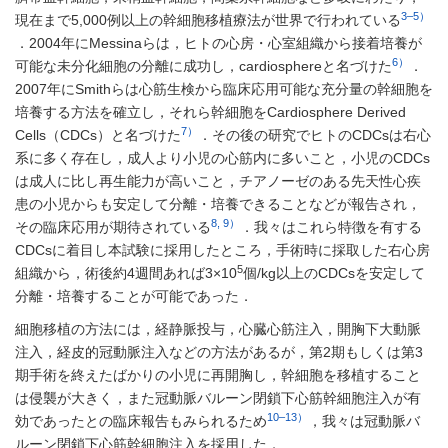
3–5）
現在まで5,000例以上の幹細胞移植療法が世界で行われている
．2004年にMessinaらは，ヒトの心房・心室組織から接着培養が
6）
可能な未分化細胞の分離に成功し，cardiosphereと名づけた
．
2007年にSmithらは心筋生検から臨床応用可能な充分量の幹細胞を
培養する方法を確立し，それら幹細胞をCardiosphere Derived
7）
Cells（CDCs）と名づけた
．その後の研究でヒトのCDCsは右心
系に多く存在し，成人より小児の心筋内に多いこと，小児のCDCs
は成人に比し再生能力が高いこと，チアノーゼのある先天性心疾
患の小児からも安定して分離・培養できることなどが報告され，
8, 9）
その臨床応用が期待されている
．我々はこれら特徴を有する
CDCsに着目し本試験に採用したところ，手術時に採取した右心房
5
組織から，術後約4週間あれば3×10
個/kg以上のCDCsを安定して
分離・培養することが可能であった．
細胞移植の方法には，経静脈投与，心臓心筋注入，開胸下大動脈
注入，経皮的冠動脈注入などの方法があるが，第2期もしくは第3
期手術を終えたばかりの小児に再開胸し，幹細胞を移植すること
は侵襲が大きく，また冠動脈バルーン閉鎖下心筋幹細胞注入が有
10–13）
効であったとの臨床報告もみられるため
，我々は冠動脈バ
ルーン閉鎖下心筋幹細胞注入を採用した．