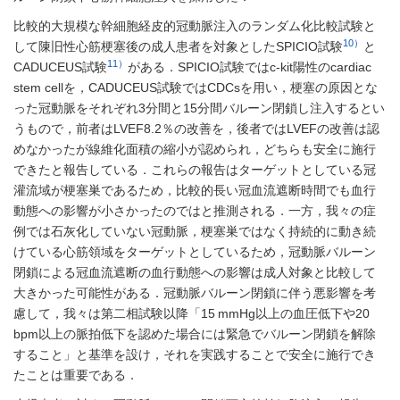
比較的大規模な幹細胞経皮的冠動脈注入のランダム化比較試験と
10）
して陳旧性心筋梗塞後の成人患者を対象としたSPICIO試験
と
11）
CADUCEUS試験
がある．SPICIO試験ではc-kit陽性のcardiac
stem cellを，CADUCEUS試験ではCDCsを用い，梗塞の原因とな
った冠動脈をそれぞれ3分間と15分間バルーン閉鎖し注入するとい
うもので，前者はLVEF8.2％の改善を，後者ではLVEFの改善は認
めなかったが線維化面積の縮小が認められ，どちらも安全に施行
できたと報告している．これらの報告はターゲットとしている冠
灌流域が梗塞巣であるため，比較的長い冠血流遮断時間でも血行
動態への影響が小さかったのではと推測される．一方，我々の症
例では石灰化していない冠動脈，梗塞巣ではなく持続的に動き続
けている心筋領域をターゲットとしているため，冠動脈バルーン
閉鎖による冠血流遮断の血行動態への影響は成人対象と比較して
大きかった可能性がある．冠動脈バルーン閉鎖に伴う悪影響を考
慮して，我々は第二相試験以降「15 mmHg以上の血圧低下や20
bpm以上の脈拍低下を認めた場合には緊急でバルーン閉鎖を解除
すること」と基準を設け，それを実践することで安全に施行でき
たことは重要である．