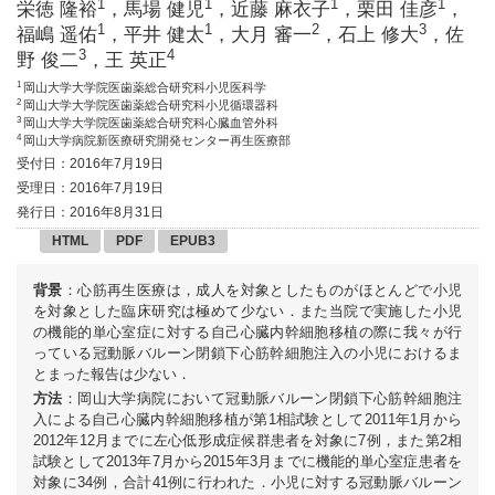
1
1
1
1
栄徳 隆裕
，馬場 健児
，近藤 麻衣子
，栗田 佳彦
，
1
1
2
3
福嶋 遥佑
，平井 健太
，大月 審一
，石上 修大
，佐
3
4
野 俊二
，王 英正
1
岡山大学大学院医歯薬総合研究科小児医科学
2
岡山大学大学院医歯薬総合研究科小児循環器科
3
岡山大学大学院医歯薬総合研究科心臓血管外科
4
岡山大学病院新医療研究開発センター再生医療部
受付日：2016年7月19日
受理日：2016年7月19日
発行日：2016年8月31日
HTML
PDF
EPUB3
背景
：心筋再生医療は，成人を対象としたものがほとんどで小児
を対象とした臨床研究は極めて少ない．また当院で実施した小児
の機能的単心室症に対する自己心臓内幹細胞移植の際に我々が行
っている冠動脈バルーン閉鎖下心筋幹細胞注入の小児におけるま
とまった報告は少ない．
方法
：岡山大学病院において冠動脈バルーン閉鎖下心筋幹細胞注
入による自己心臓内幹細胞移植が第1相試験として2011年1月から
2012年12月までに左心低形成症候群患者を対象に7例，また第2相
試験として2013年7月から2015年3月までに機能的単心室症患者を
対象に34例，合計41例に行われた．小児に対する冠動脈バルーン