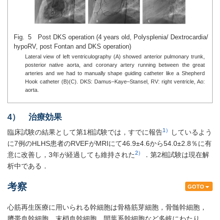
Fig. 5 Post DKS operation (4 years old, Polysplenia/ Dextrocardia/
hypoRV, post Fontan and DKS operation)
Lateral view of left ventriculography (A) showed anterior pulmonary trunk,
posterior native aorta, and coronary artery running between the great
arteries and we had to manually shape guiding catheter like a Shepherd
Hook catheter (B)(C). DKS: Damus–Kaye–Stansel, RV: right ventricle, Ao:
aorta.
4） 治療効果
1）
臨床試験の結果として第1相試験では，すでに報告
しているよう
に7例のHLHS患者のRVEFがMRIにて46.9±4.6から54.0±2.8％に有
2）
意に改善し，3年が経過しても維持された
．第2相試験は現在解
析中である．
考察
GOTO
心筋再生医療に用いられる幹細胞は骨格筋芽細胞，骨髄幹細胞，
臍帯血幹細胞，末梢血幹細胞，間葉系幹細胞など多岐にわたり，