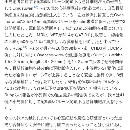
小児患者に対する冠動脈バルーン閉鎖下心筋幹細胞注入の報告と
12）
してLimusuwan
らは8歳の心筋梗塞後の女児に対し，自己骨髄
幹細胞を経皮的に冠動脈注入している．左冠動脈に留置したOver-
the-wireの2.5×12 mm冠動脈バルーンを2 atm未満に保った状態で3
分間拡張し，冠血流を遮断させ，合計20 mLの細胞を4回に分けて
注入したところ，MRIのLVEFが31.4から47.9％に改善し，線維化
の面積が50から41％に減少し，心臓移植を回避したと述べてい
13）
る．Rupp
らは4か月から16歳の9例の小児（CHD3例，DCM6
例）に対し同じくOver-the-wireの冠動脈治療用バルーン（widths
1.5～2.5 mm, lengths 8～20 mm）を1～2 atmで拡張させ3分間保
ち，骨髄幹細胞を経皮的に冠動脈注入した．中等度のST変化は認
めたが全例トロポニンTが上昇することなく安全に施行でき，3例
は心臓移植に，1例は死亡したが，5例は心室駆出率が24％から
41％に改善し，NYHA低下やBNP低下を認めたと報告している．
Ruppらの報告が小児例での過去最多の報告例であるが，我々は41
例の小児例に対して冠動脈バルーン閉鎖下心筋幹細胞注入を行っ
た．
今回の我々の検討においても心室細動や急性心筋梗塞といった重
篤な合併症なく安全に施行可能であったということは小児におけ