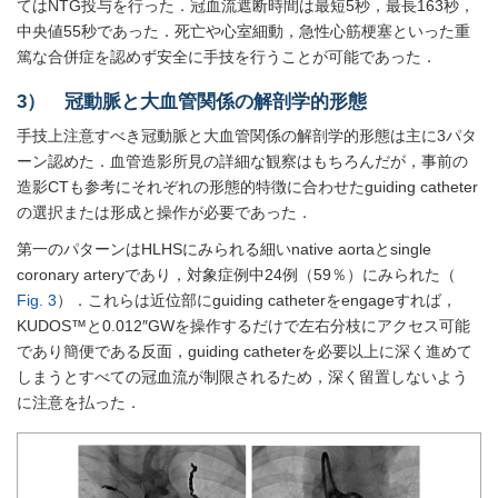
てはNTG投与を行った．冠血流遮断時間は最短5秒，最長163秒，
中央値55秒であった．死亡や心室細動，急性心筋梗塞といった重
篤な合併症を認めず安全に手技を行うことが可能であった．
3） 冠動脈と大血管関係の解剖学的形態
手技上注意すべき冠動脈と大血管関係の解剖学的形態は主に3パタ
ーン認めた．血管造影所見の詳細な観察はもちろんだが，事前の
造影CTも参考にそれぞれの形態的特徴に合わせたguiding catheter
の選択または形成と操作が必要であった．
第一のパターンはHLHSにみられる細いnative aortaとsingle
coronary arteryであり，対象症例中24例（59％）にみられた（
Fig. 3
）．これらは近位部にguiding catheterをengageすれば，
KUDOS™と0.012″GWを操作するだけで左右分枝にアクセス可能
であり簡便である反面，guiding catheterを必要以上に深く進めて
しまうとすべての冠血流が制限されるため，深く留置しないよう
に注意を払った．