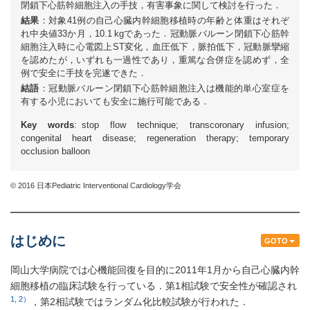
閉鎖下心筋幹細胞注入の手技，有害事象に関して検討を行った．
結果
：対象41例の自己心臓内幹細胞移植時の年齢と体重はそれぞ
れ中央値33か月，10.1 kgであった．冠動脈バルーン閉鎖下心筋幹
細胞注入時に心電図上ST変化，血圧低下，脈拍低下，冠動脈攣縮
を認めたが，いずれも一過性であり，重篤な合併症を認めず，全
例で安全に手技を完遂できた．
結語
：冠動脈バルーン閉鎖下心筋幹細胞注入は機能的単心室症を
有する小児においても安全に施行可能である．
Key words
: stop flow technique; transcoronary infusion;
congenital heart disease; regeneration therapy; temporary
occlusion balloon
© 2016 日本Pediatric Interventional Cardiology学会
はじめに
GOTO
岡山大学病院では心機能回復を目的に2011年1月から自己心臓内幹
細胞移植の臨床試験を行っている．第1相試験で安全性が確認され
1, 2）
，第2相試験ではランダム化比較試験が行われた．