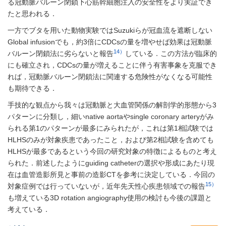
る冠動脈バルーン閉鎖下心筋幹細胞注入の安全性をより実証でき
たと思われる．
一方でブタを用いた動物実験ではSuzukiらが冠血流を遮断しない
Global infusionでも，約3倍にCDCsの量を増やせば効果は冠動脈
14）
バルーン閉鎖法に劣らないと報告
している．この方法が臨床的
にも確立され，CDCsの量が増えることに伴う有害事象を克服でき
れば，冠動脈バルーン閉鎖法に関連する危険性がなくなる可能性
も期待できる．
手技的な観点から我々は冠動脈と大血管関係の解剖学的形態から3
パターンに分類し，細いnative aortaやsingle coronary arteryがみ
られる第1のパターンが最多にみられたが，これは第1相試験では
HLHSのみが対象疾患であったこと，および第2相試験を含めても
HLHSが最多であるという今回の研究対象の特徴によるものと考え
られた．前述したようにguiding catheterの選択や形成にあたり現
在は血管造影所見と事前の造影CTを参考に決定している．今回の
15）
対象症例では行っていないが，近年先天性心疾患領域での報告
も増えている3D rotation angiography使用の検討も今後の課題と
考えている．