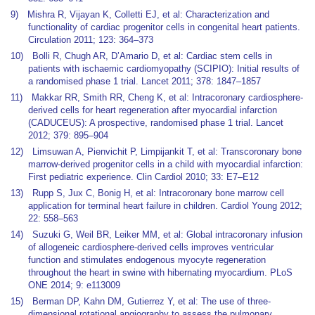
9) Mishra R, Vijayan K, Colletti EJ, et al: Characterization and
functionality of cardiac progenitor cells in congenital heart patients.
Circulation 2011; 123: 364–373
10) Bolli R, Chugh AR, D’Amario D, et al: Cardiac stem cells in
patients with ischaemic cardiomyopathy (SCIPIO): Initial results of
a randomised phase 1 trial. Lancet 2011; 378: 1847–1857
11) Makkar RR, Smith RR, Cheng K, et al: Intracoronary cardiosphere-
derived cells for heart regeneration after myocardial infarction
(CADUCEUS): A prospective, randomised phase 1 trial. Lancet
2012; 379: 895–904
12) Limsuwan A, Pienvichit P, Limpijankit T, et al: Transcoronary bone
marrow-derived progenitor cells in a child with myocardial infarction:
First pediatric experience. Clin Cardiol 2010; 33: E7–E12
13) Rupp S, Jux C, Bonig H, et al: Intracoronary bone marrow cell
application for terminal heart failure in children. Cardiol Young 2012;
22: 558–563
14) Suzuki G, Weil BR, Leiker MM, et al: Global intracoronary infusion
of allogeneic cardiosphere-derived cells improves ventricular
function and stimulates endogenous myocyte regeneration
throughout the heart in swine with hibernating myocardium. PLoS
ONE 2014; 9: e113009
15) Berman DP, Kahn DM, Gutierrez Y, et al: The use of three-
dimensional rotational angiography to assess the pulmonary