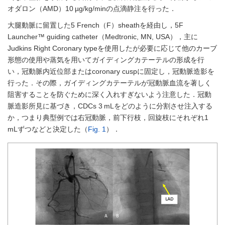
オダロン（AMD）10 µg/kg/minの点滴静注を行った．
大腿動脈に留置した5 French（F）sheathを経由し，5F
Launcher™ guiding catheter（Medtronic, MN, USA），主に
Judkins Right Coronary typeを使用したが必要に応じて他のカーブ
形態の使用や蒸気を用いてガイディングカテーテルの形成を行
い，冠動脈内近位部またはcoronary cuspに固定し，冠動脈造影を
行った．その際，ガイディングカテーテルが冠動脈血流を著しく
阻害することを防ぐために深く入れすぎないよう注意した．冠動
脈造影所見に基づき，CDCs 3 mLをどのように分割させ注入する
か，つまり典型例では右冠動脈，前下行枝，回旋枝にそれぞれ1
mLずつなどと決定した（
Fig. 1
）．