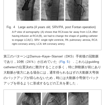
Fig. 4 Large aorta (4 years old, SRV/PA, post Fontan operation)
A-P view of aortography (A) shows that RCA was far away from LCA. After
having infusion at RCA (B), we had to change the shape of guiding catheter
to engage LCA(C). SRV: single right ventricle, PA: pulmonary atresia, RCA:
right coronary artery, LCA: left coronary artery.
第三のパターンはDamus–Kaye–Stansel（DKS）手術後の冠動脈
であり，10例（24％）が占めていた（
Fig. 5
）．これらはguiding
catheterの位置決めに難渋することが多く，特に肺動脈が前にあり
大動脈が後方にある場合には，通常得られるはずの大動脈大弯側
のバックアップが得られないため，時には大動脈小弯側でバック
アップを得るように形成するなどの工夫を要した．