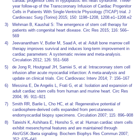
cardiac progenitor cells in hypoplastic left heart syndrome: Three-
year follow-up of the Transcoronary Infusion of Cardiac Progenitor
Cells in Patients With Single-Ventricle Physiology (TICAP) trial. J
Cardiovasc Surg (Torino) 2015; 150: 1198–1208, 1208.e1–1208.e2
3) Wehman B, Kaushal S: The emergence of stem cell therapy for
patients with congenital heart disease. Circ Res 2015; 116: 566–
569
4) Jeevanantham V, Butler M, Saad A, et al: Adult bone marrow cell
therapy improves survival and induces long-term improvement in
cardiac parameters: A systematic review and meta-analysis.
Circulation 2012; 126: 551–568
5) de Jong R, Houtgraaf JH, Samiei S, et al: Intracoronary stem cell
infusion after acute myocardial infarction: A meta-analysis and
update on clinical trials. Circ Cardiovasc Interv 2014; 7: 156–167
6) Messina E, De Angelis L, Frati G, et al: Isolation and expansion of
adult cardiac stem cells from human and murine heart. Circ Res
2004; 95: 911–921
7) Smith RR, Barile L, Cho HC, et al: Regenerative potential of
cardiosphere-derived cells expanded from percutaneous
endomyocardial biopsy specimens. Circulation 2007; 115: 896–908
8) Tateishi K, Ashihara E, Honsho S, et al: Human cardiac stem cells
exhibit mesenchymal features and are maintained through
Akt/GSK-3beta signaling. Biochem Biophys Res Commun 2007;
352: 635–641