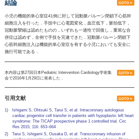
結論
GOTO
小児の機能的単心室症41例に対して冠動脈バルーン閉鎖下心筋幹
細胞注入を行った．手技中に心電図変化，血圧低下，脈拍低下，
冠動脈攣縮は認めたものの，いずれも一過性で回復し，重篤な合
併症は認めず，全例で手技を完遂できた．冠動脈バルーン閉鎖下
心筋幹細胞注入は機能的単心室症を有する小児においても安全に
施行可能である．
本内容は第27回日本Pediatric Intervention Cardiology学術集
GOTO
会で2016年1月29日に発表した．
引用文献
GOTO
1) Ishigami S, Ohtsuki S, Tarui S, et al: Intracoronary autologous
cardiac progenitor cell transfer in patients with hypoplastic left heart
syndrome: The TICAP prospective phase 1 controlled trial. Circ
Res 2015; 116: 653–664
2) Tarui S, Ishigami S, Ousaka D, et al: Transcoronary infusion of