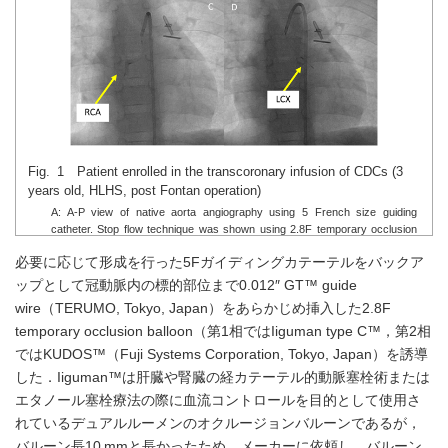
Fig. 1 Patient enrolled in the transcoronary infusion of CDCs (3
years old, HLHS, post Fontan operation)
A: A-P view of native aorta angiography using 5 French size guiding
catheter. Stop flow technique was shown using 2.8F temporary occlusion
balloon at LAD (B), RCA (C), and LCX (D). HLHS: hypoplastic left heart
必要に応じて形成を行った5Fガイディングカテーテルをバックア
syndrome, RCA: right coronary artery, LCX: Left circumflex artery, LAD:
Left anterior descending artery, CDC: cardio-sphere derived cell.
ップとして冠動脈内の標的部位まで0.012″ GT™ guide
wire（TERUMO, Tokyo, Japan）をあらかじめ挿入した2.8F
temporary occlusion balloon（第1相ではIiguman type C™，第2相
ではKUDOS™（Fuji Systems Corporation, Tokyo, Japan）を誘導
した．Iiguman™は肝臓や腎臓の経カテーテル的動脈塞栓術または
エタノール塞栓療法の際に血流コントロールを目的として使用さ
れているデュアルルーメンのオクルージョンバルーンであるが，
バルーン長10 mmと長かったため，メーカーに依頼し，バルーン