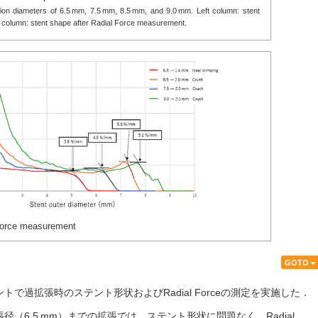
ion diameters of 6.5 mm, 7.5 mm, 8.5 mm, and 9.0 mm. Left column: stent
t column: stent shape after Radial Force measurement.
Force measurement
GOTO
で過拡張時のステント形状およびRadial Forceの測定を実施した．
（6.5 mm）までの拡張では，ステント形状に問題なく，Radial