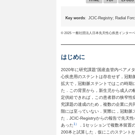
Key words
: JCIC-Registry; Radial For
© 2025 一般社団法人日本先天性心疾患インター
はじめに
2020年に研究課題“国産血管内ベア
心疾患用のステントは存在せず，冠動
拡大で，冠動脈ステントではこの時期に
た．この背景から，新生児から成人の
定供給できれば，この患者群の狭窄性
究課題の達成のため，複数の企業に共
階には至っていない．実際に，冠動脈ス
た．JCIC-Registryからの報告で
1）
あった
．1セッションで複数本留置
200本と試算した．仮にこのステント