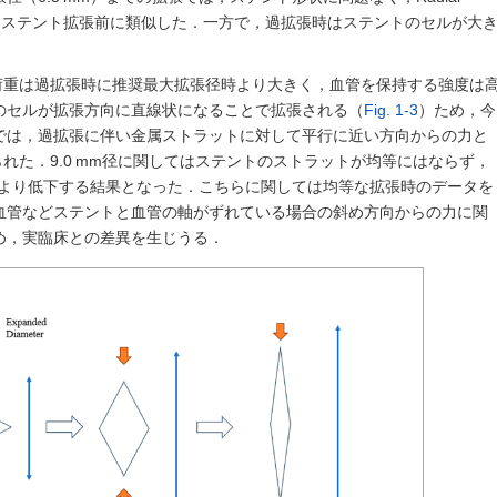
状もステント拡張前に類似した．一方で，過拡張時はステントのセルが大
．
性限での荷重は過拡張時に推奨最大拡張径時より大きく，血管を保持する強度は
のセルが拡張方向に直線状になることで拡張される（
Fig. 1-3
）ため，今
では，過拡張に伴い金属ストラットに対して平行に近い方向からの力と
と考えられた．9.0 mm径に関してはステントのストラットが均等にはならず，
m径より低下する結果となった．こちらに関しては均等な拡張時のデータを
血管などステントと血管の軸がずれている場合の斜め方向からの力に関
め，実臨床との差異を生じうる．