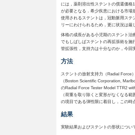
には，薬剤溶出性ステントの償還価格14
が必要となる．希少疾患における市場
使用されるステントは，冠動脈用ステントを含めたs
リーにわけられるため，更に状況は厳
体格の成長がある小児期のステント治
でもしばしばステントの再拡張術を施
管拡張性，支持力は十分なのか，今回
方法
ステントの放射支持力（Radial Force）
（Boston Scientific Corporati
のRadial Force Tester Model TTR2 wit
（荷重を取り除くと変形がなくなる範
の境目である弾性限に着目し，この時点の
結果
実験結果およびステントの形状につい