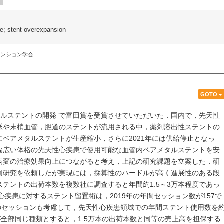
ce; stent overexpansion
ベンション学会
GOTO
メタルステントの開発”で富田賞を受賞させていただいた．国内で，先天性
脈や末梢血管，胆道のステントが流用される中，薬剤溶出性ステントの
ベアメタルステントが生産縮小，さらに2021年には供給停止となっ
幅広い体格の先天性心疾患で使用可能な血管内ベアメタルステントを安
病変の治療効果向上につながると考え，上記の研究課題を立案した．研
同研究を依頼したが実現には，採算性のハードルが高く進展性のある段
テントの出荷本数を複数社に調査すると年間約1.5～3万本程度であっ
先天性心疾患に対するステント留置術は，2019年の年間セッション数が157で
のセッションも考慮して，先天性心疾患領域での年間ステント使用数を
が全部同じ種類とすると，1.5万本の出荷本数と同等の売上高を担保する