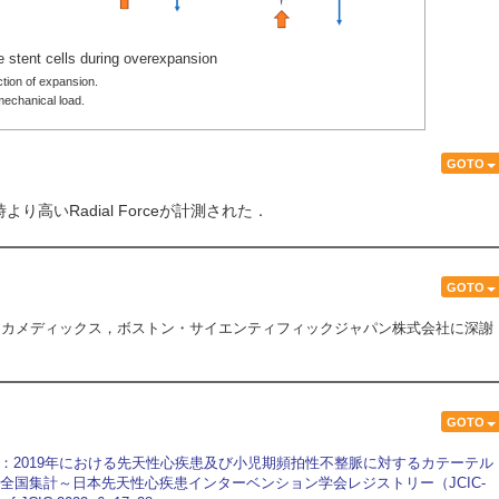
 stent cells during overexpansion
ction of expansion.
mechanical load.
GOTO
高いRadial Forceが計測された．
GOTO
ネカメディックス，ボストン・サイエンティフィックジャパン株式会社に深謝
GOTO
か：2019年における先天性心疾患及び小児期頻拍性不整脈に対するカテーテル
全国集計～日本先天性心疾患インターベンション学会レジストリー（JCIC-