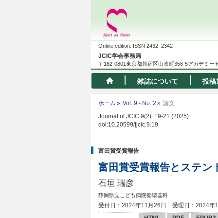
Online edition: ISSN 2432–2342
JCIC学会事務局
〒162-0801東京都新宿区山吹町358-5アカデミ
雑誌について
投稿
ホーム
Vol. 9 - No. 2
論文
Journal of JCIC 9(2): 19-21 (2025)
doi:10.20599/jjcic.9.19
富田賞受賞報告
富田賞受賞報告とステン
石垣 瑞彦
静岡県立こども病院循環器科
受付日：2024年11月26日
受理日：2024年
HTML
PDF
EPUB3