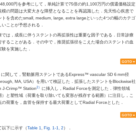
8,000円を参考にして，単純計算で75倍の約1,100万円の償還価格設定
規模の問題は大変大きな障壁となることを再認識した．先天性心疾患で
mall, medium, large, extra largeといった4つの幅のカテゴ
しいことが予想される．
療では，成長に伴うステントの再拡張性は重要な因子である．日常診療
行することがある．その中で，推奨拡張径をこえた場合のステントの血
実験を実施した．
GOTO
に関して，腎動脈用ステントであるExpress™ vascular SD 6 mm径
on, Marlborough, MA, USA）を用いて検証した．拡張したステントをBlockwise社
2）
h J-Crimp™ Station
に挿入し，Radial Forceを測定した．弾性領域
囲）と塑性域（荷重を取り除いても変形が残存する範囲）に注目し，こ
荷重を，血管を保持する最大荷重としてRadial Forceとした．
GOTO
て以下に示す（
Table 1
,
Fig. 1-1, 2
）．