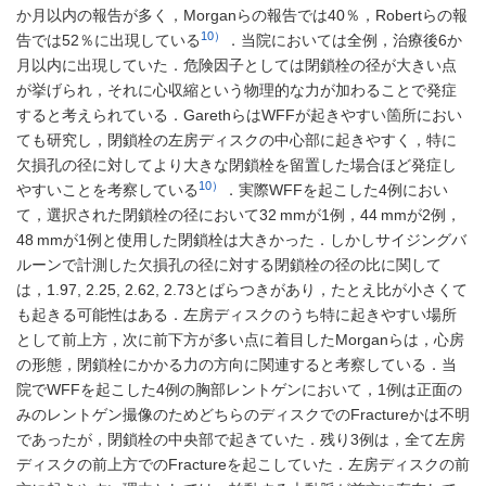
か月以内の報告が多く，Morganらの報告では40％，Robertらの報
10）
告では52％に出現している
．当院においては全例，治療後6か
月以内に出現していた．危険因子としては閉鎖栓の径が大きい点
が挙げられ，それに心収縮という物理的な力が加わることで発症
すると考えられている．GarethらはWFFが起きやすい箇所におい
ても研究し，閉鎖栓の左房ディスクの中心部に起きやすく，特に
欠損孔の径に対してより大きな閉鎖栓を留置した場合ほど発症し
10）
やすいことを考察している
．実際WFFを起こした4例におい
て，選択された閉鎖栓の径において32 mmが1例，44 mmが2例，
48 mmが1例と使用した閉鎖栓は大きかった．しかしサイジングバ
ルーンで計測した欠損孔の径に対する閉鎖栓の径の比に関して
は，1.97, 2.25, 2.62, 2.73とばらつきがあり，たとえ比が小さくて
も起きる可能性はある．左房ディスクのうち特に起きやすい場所
として前上方，次に前下方が多い点に着目したMorganらは，心房
の形態，閉鎖栓にかかる力の方向に関連すると考察している．当
院でWFFを起こした4例の胸部レントゲンにおいて，1例は正面の
みのレントゲン撮像のためどちらのディスクでのFractureかは不明
であったが，閉鎖栓の中央部で起きていた．残り3例は，全て左房
ディスクの前上方でのFractureを起こしていた．左房ディスクの前