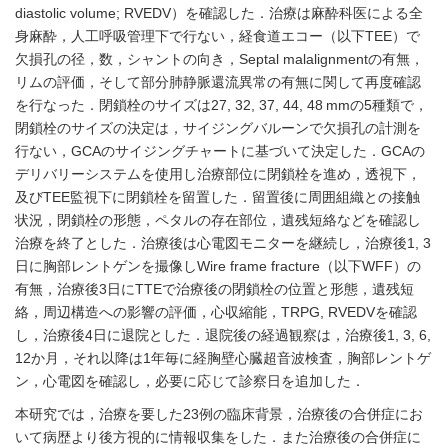
diastolic volume; RVEDV）を確認した．治療は麻酔科医による全
身麻酔，人工呼吸管理下で行ない，経食道エコー（以下TEE）で
欠損孔の径，数，シャントの向き，Septal malalignmentの有無，
リムの評価，そして部分肺静脈還流異常の有無に関して再度確認
を行なった．閉鎖栓のサイズは27, 32, 37, 44, 48 mmの5種類で，
閉鎖栓のサイズの決定は，サイジングバルーンで欠損孔の計測を
行ない，GCAのサイジングチャートに基づいて決定した．GCAの
デリバリーシステムを使用し治療部位に閉鎖栓を進め，透視下，
及びTEE監視下に閉鎖栓を留置した．留置後に周囲組織との接触
状況，閉鎖栓の形態，ペタルの存在部位，遺残短絡などを確認し
治療を終了とした．治療後は心電図モニターを継続し，治療後1, 3
日に胸部レントゲンを撮像しWire frame fracture（以下WFF）の
有無，治療後3日にTTEで治療後の閉鎖栓の位置と形態，遺残短
絡，周辺構造への影響の評価，心収縮能，TRPG, RVEDVを確認
し，治療後4日に退院とした．退院後の経過観察は，治療後1, 3, 6,
12か月，それ以降は1年毎に経胸壁心臓超音波検査，胸部レントゲ
ン，心電図を確認し，必要に応じて診察日を追加した．
本研究では，治療を要した23例の臨床背景，治療後の合併症にお
いて病歴より後方視的に情報収集をした．また治療後の合併症に