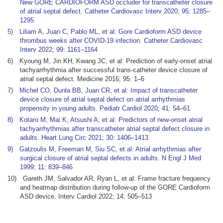
New GORE CARDIOFORM ASD occluder for transcatheter closure
of atrial septal defect. Catheter Cardiovasc Interv 2020; 95: 1285–
1295
5) Liliam A, Juan C, Pablo ML, et al: Gore Cardioform ASD device
thrombus weeks after COVID-19 infection. Catheter Cardiovasc
Interv 2022; 99: 1161–1164
6) Kyoung M, Jin KH, Kwang JC, et al: Prediction of early-onset atrial
tachyarrhythmia after successful trans-catheter device closure of
atrial septal defect. Medicine 2016; 95: 1–6
7) Michel CO, Dunla BB, Juan CR, et al: Impact of transcatheter
device closure of atrial septal defect on atrial arrhythmias
propensity in young adults. Pediatr Cardiol 2020; 41: 54–61
8) Kotaro M, Mai K, Atsushi A, et al: Predictors of new-onset atrial
tachyarrhythmias after transcatheter atrial septal defect closure in
adults. Heart Lung Circ 2021; 30: 1406–1413
9) Gatzoulis M, Freeman M, Siu SC, et al: Atrial arrhythmias after
surgical closure of atrial septal defects in adults. N Engl J Med
1999; 11: 839–846
10) Gareth JM, Salvador AR, Ryan L, et al: Frame fracture frequency
and heatmap distribution during follow-up of the GORE Cardioform
ASD device. Interv Cardiol 2022; 14: 505–513