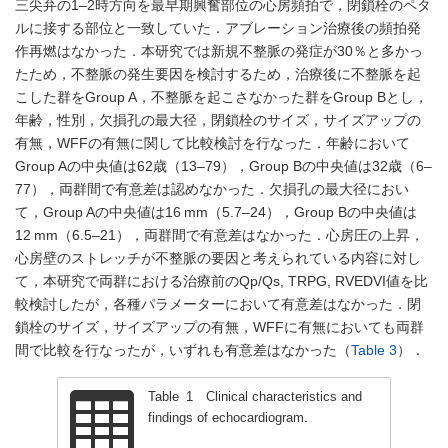
三尖弁の1–2時方向を最早期興奮部位の心房頻拍で，閉鎖栓のペタ
ルに接する部位と一致していた．アブレーション治療後の頻拍発
作再燃はなかった．本研究では新規不整脈の発症が30％と多かっ
たため，不整脈の発生要因を検討するため，治療後に不整脈を起
こした群をGroup A，不整脈を起こさなかった群をGroup Bとし，
年齢，性別，欠損孔の最大径，閉鎖栓のサイズ，サイズアップの
有無，WFFの有無に関して比較検討を行なった．年齢において
Group Aの中央値は62歳（13–79），Group Bの中央値は32歳（6–
77），両群間で有意差は認めなかった．欠損孔の最大径におい
て，Group Aの中央値は16 mm（5.7–24），Group Bの中央値は
12 mm（6.5–21），両群間で有意差はなかった．心房圧の上昇，
心房壁のストレッチが不整脈の要因と考えられている内容に対し
て，本研究で両群における治療前のQp/Qs, TRPG, RVEDVI値を比
較検討したが，各種パラメーターにおいて有意差はなかった．閉
鎖栓のサイズ，サイズアップの有無，WFFに有無においても両群
間で比較を行なったが，いずれも有意差はなかった（
Table 3
）．
Table 1 Clinical characteristics and
findings of echocardiogram.