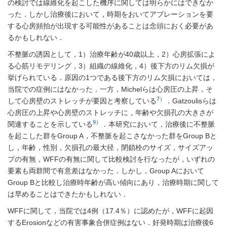
の検討では線維化を起こした機序に関しては明らかにはできなか
った．しかし治療後において，時期をおいてアブレーションを要
する心房頻拍が出現する可能性があることは念頭におく必要があ
るかもしれない．
不整脈の誘因として，1）治療年齢が40歳以上，2）心房拡張によ
る心筋リモデリング，3）組織の線維化，4）後下方のリム欠損が
挙げられている．原因の1つである後下方のリム欠損においては，
当院での症例にはなかった．一方，Michelらは心房圧の上昇，そ
7）
して心房壁のストレッチが要因と考察している
．Gatzoulisらは
心房圧の上昇や心房壁のストレッチに，年齢や欠損孔の大きさが
9）
関連することを示している
．本研究において，治療後に不整脈
を起こした群をGroup A，不整脈を起こさなかった群をGroup Bと
し，年齢，性別，欠損孔の最大径，閉鎖栓のサイズ，サイズアッ
プの有無，WFFの有無に関して比較検討を行なったが，いずれの
要素も両群間で有意差はなかった．しかし，Group Aにおいて
Group Bと比較し治療時年齢が高い傾向にあり，治療時期に関して
は早めることはできたかもしれない．
WFFに関して，当院では4例（17.4％）に認めたが，WFFに起因
するErosionなどの有害事象合併症例はない．好発時期は治療後6