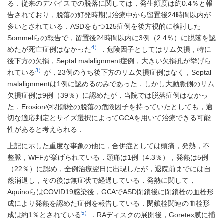
る．従来のデバイスでの脱落に関しては，発生頻度は約0.4％と報
告されており，脱落の好発時期は治療中から留置後24時間以内が
多いとされている．ASDをもつ125症例を後方視的に検討した
Sommelらの報告で，留置後24時間以内に3例（2.4％）に脱落を認
4）
めたが死亡症例はなかった
．危険因子としてはリム欠損，特に
後下方の欠損，Septal malalignment症例，大きい欠損孔が挙げら
3）
れている
が，23例のうち後下方のリム欠損症例はなく，Septal
malalignmentは1例に認めるのみであった．しかし大動脈側のリム
欠損症例は9例（39％）に認めたが，当院では脱落症例はなかっ
た．Erosionや閉鎖栓の脱落の危険因子を持っていたとしても，適
切な適応判定とサイズ選択によってGCAを用いて治療できる可能
性があると考えられる．
上記に示した重度な事象の他に，合併症としては頭痛，発熱，不
整脈，WFFが挙げられている．頭痛は1例（4.3％），発熱は5例
（22％）に認め，全例治療翌日に出現したが，退院前までには自
然消退し，その後は無症状で経過している．発熱に関して，
AquinoらはCOVID19感染後，GCAでASD閉鎖後に閉鎖栓の血栓形
成により発熱を認めた症例を報告している．閉鎖栓関連の血栓形
5）
成は約1％とされている
．RAディスクの展開後，Goretex膜に捕