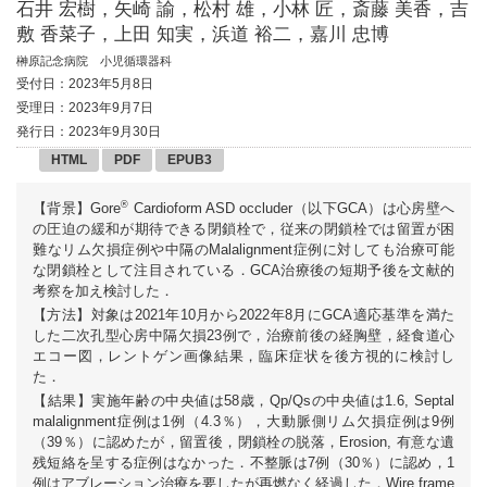
石井 宏樹，矢崎 諭，松村 雄，小林 匠，斎藤 美香，吉
敷 香菜子，上田 知実，浜道 裕二，嘉川 忠博
榊原記念病院 小児循環器科
受付日：2023年5月8日
受理日：2023年9月7日
発行日：2023年9月30日
HTML
PDF
EPUB3
®
【背景】Gore
Cardioform ASD occluder（以下GCA）は心房壁へ
の圧迫の緩和が期待できる閉鎖栓で，従来の閉鎖栓では留置が困
難なリム欠損症例や中隔のMalalignment症例に対しても治療可能
な閉鎖栓として注目されている．GCA治療後の短期予後を文献的
考察を加え検討した．
【方法】対象は2021年10月から2022年8月にGCA適応基準を満た
した二次孔型心房中隔欠損23例で，治療前後の経胸壁，経食道心
エコー図，レントゲン画像結果，臨床症状を後方視的に検討し
た．
【結果】実施年齢の中央値は58歳，Qp/Qsの中央値は1.6, Septal
malalignment症例は1例（4.3％），大動脈側リム欠損症例は9例
（39％）に認めたが，留置後，閉鎖栓の脱落，Erosion, 有意な遺
残短絡を呈する症例はなかった．不整脈は7例（30％）に認め，1
例はアブレーション治療を要したが再燃なく経過した．Wire frame