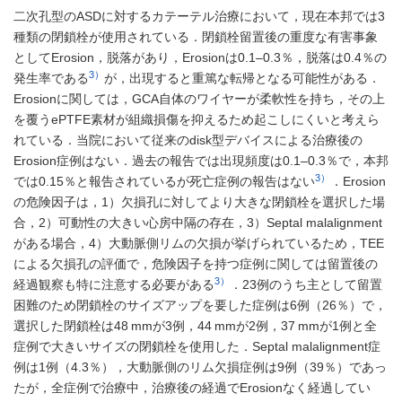
二次孔型のASDに対するカテーテル治療において，現在本邦では3
種類の閉鎖栓が使用されている．閉鎖栓留置後の重度な有害事象
としてErosion，脱落があり，Erosionは0.1–0.3％，脱落は0.4％の
3）
発生率である
が，出現すると重篤な転帰となる可能性がある．
Erosionに関しては，GCA自体のワイヤーが柔軟性を持ち，その上
を覆うePTFE素材が組織損傷を抑えるため起こしにくいと考えら
れている．当院において従来のdisk型デバイスによる治療後の
Erosion症例はない．過去の報告では出現頻度は0.1–0.3％で，本邦
3）
では0.15％と報告されているが死亡症例の報告はない
．Erosion
の危険因子は，1）欠損孔に対してより大きな閉鎖栓を選択した場
合，2）可動性の大きい心房中隔の存在，3）Septal malalignment
がある場合，4）大動脈側リムの欠損が挙げられているため，TEE
による欠損孔の評価で，危険因子を持つ症例に関しては留置後の
3）
経過観察も特に注意する必要がある
．23例のうち主として留置
困難のため閉鎖栓のサイズアップを要した症例は6例（26％）で，
選択した閉鎖栓は48 mmが3例，44 mmが2例，37 mmが1例と全
症例で大きいサイズの閉鎖栓を使用した．Septal malalignment症
例は1例（4.3％），大動脈側のリム欠損症例は9例（39％）であっ
たが，全症例で治療中，治療後の経過でErosionなく経過してい