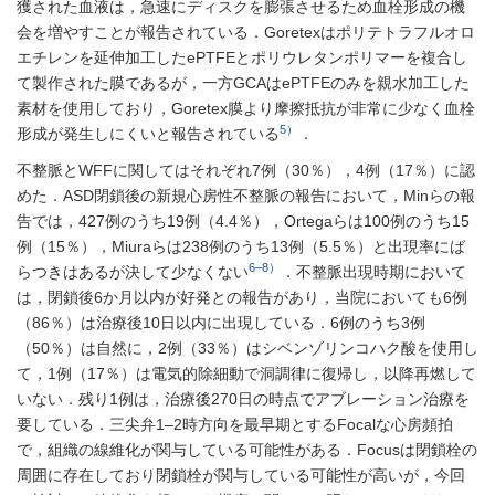
獲された血液は，急速にディスクを膨張させるため血栓形成の機
会を増やすことが報告されている．Goretexはポリテトラフルオロ
エチレンを延伸加工したePTFEとポリウレタンポリマーを複合し
て製作された膜であるが，一方GCAはePTFEのみを親水加工した
素材を使用しており，Goretex膜より摩擦抵抗が非常に少なく血栓
5）
形成が発生しにくいと報告されている
．
不整脈とWFFに関してはそれぞれ7例（30％），4例（17％）に認
めた．ASD閉鎖後の新規心房性不整脈の報告において，Minらの報
告では，427例のうち19例（4.4％），Ortegaらは100例のうち15
例（15％），Miuraらは238例のうち13例（5.5％）と出現率にば
6–8）
らつきはあるが決して少なくない
．不整脈出現時期において
は，閉鎖後6か月以内が好発との報告があり，当院においても6例
（86％）は治療後10日以内に出現している．6例のうち3例
（50％）は自然に，2例（33％）はシベンゾリンコハク酸を使用し
て，1例（17％）は電気的除細動で洞調律に復帰し，以降再燃して
いない．残り1例は，治療後270日の時点でアブレーション治療を
要している．三尖弁1–2時方向を最早期とするFocalな心房頻拍
で，組織の線維化が関与している可能性がある．Focusは閉鎖栓の
周囲に存在しており閉鎖栓が関与している可能性が高いが，今回