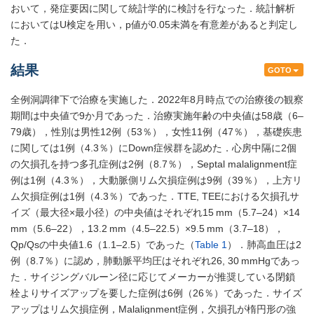
おいて，発症要因に関して統計学的に検討を行なった．統計解析
においてはU検定を用い，p値が0.05未満を有意差があると判定し
た．
結果
GOTO
全例洞調律下で治療を実施した．2022年8月時点での治療後の観察
期間は中央値で9か月であった．治療実施年齢の中央値は58歳（6–
79歳），性別は男性12例（53％），女性11例（47％），基礎疾患
に関しては1例（4.3％）にDown症候群を認めた．心房中隔に2個
の欠損孔を持つ多孔症例は2例（8.7％），Septal malalignment症
例は1例（4.3％），大動脈側リム欠損症例は9例（39％），上方リ
ム欠損症例は1例（4.3％）であった．TTE, TEEにおける欠損孔サ
イズ（最大径×最小径）の中央値はそれぞれ15 mm（5.7–24）×14
mm（5.6–22），13.2 mm（4.5–22.5）×9.5 mm（3.7–18），
Qp/Qsの中央値1.6（1.1–2.5）であった（
Table 1
）．肺高血圧は2
例（8.7％）に認め，肺動脈平均圧はそれぞれ26, 30 mmHgであっ
た．サイジングバルーン径に応じてメーカーが推奨している閉鎖
栓よりサイズアップを要した症例は6例（26％）であった．サイズ
アップはリム欠損症例，Malalignment症例，欠損孔が楕円形の強