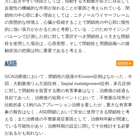
方に起きやすい理由としては，拍動する大動脈が前方に存在して
反復性の機械的な作用が加わることが要因と考えられている．閉
鎖栓の中心部に多い理由としては，ニチノールワイヤーフレーム
の形態的な特徴上，心臓が収縮することで閉鎖栓の中心部に慢性
的に強い張力がかかるためと考察している．このためサイジング
バルーンで計測した径に対して選択すべき閉鎖栓より大きな閉鎖
栓を使用した場合は，心房形態，そして閉鎖栓と周囲組織への接
触状況の把握は特に重要であると考える．
結語
GOTO
GCA治療後において，閉鎖栓の脱落やErosion症例はなかった．今
回，大動脈側リム欠損症例，Septal malalignment症例，多孔症例
に対して閉鎖栓を留置する際の有害事象はなく，治療後の経過も
良好であった．治療後の短期イベントにおいて，不整脈出現率が
比較的多く1例のみアブレーション治療を要したが，重大な有害事
象の報告はなく，ASD閉鎖において安全に使用できる閉鎖栓と考
える．また治療後の不整脈発症要因として，治療時年齢が関連し
ている可能性があり，治療時期の設定に関して十分検討する必要
があるかも知れない．