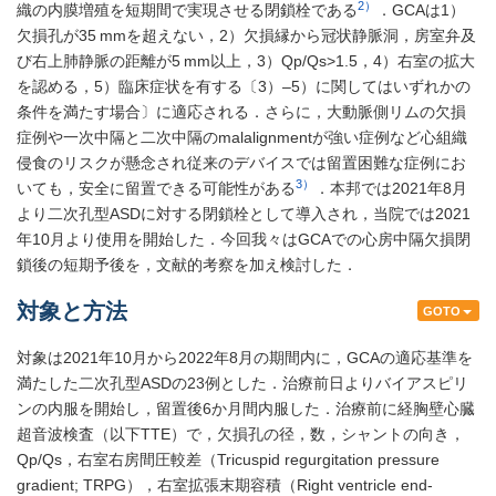
2）
織の内膜増殖を短期間で実現させる閉鎖栓である
．GCAは1）
欠損孔が35 mmを超えない，2）欠損縁から冠状静脈洞，房室弁及
び右上肺静脈の距離が5 mm以上，3）Qp/Qs>1.5，4）右室の拡大
を認める，5）臨床症状を有する〔3）–5）に関してはいずれかの
条件を満たす場合〕に適応される．さらに，大動脈側リムの欠損
症例や一次中隔と二次中隔のmalalignmentが強い症例など心組織
侵食のリスクが懸念され従来のデバイスでは留置困難な症例にお
3）
いても，安全に留置できる可能性がある
．本邦では2021年8月
より二次孔型ASDに対する閉鎖栓として導入され，当院では2021
年10月より使用を開始した．今回我々はGCAでの心房中隔欠損閉
鎖後の短期予後を，文献的考察を加え検討した．
対象と方法
GOTO
対象は2021年10月から2022年8月の期間内に，GCAの適応基準を
満たした二次孔型ASDの23例とした．治療前日よりバイアスピリ
ンの内服を開始し，留置後6か月間内服した．治療前に経胸壁心臓
超音波検査（以下TTE）で，欠損孔の径，数，シャントの向き，
Qp/Qs，右室右房間圧較差（Tricuspid regurgitation pressure
gradient; TRPG），右室拡張末期容積（Right ventricle end-