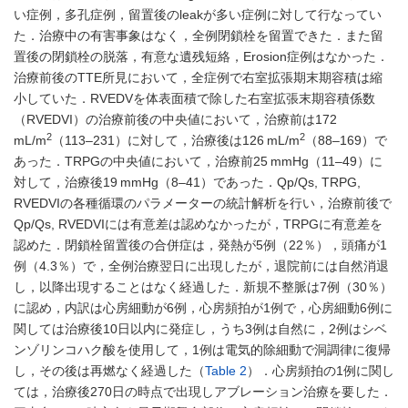
い症例，多孔症例，留置後のleakが多い症例に対して行なってい
た．治療中の有害事象はなく，全例閉鎖栓を留置できた．また留
置後の閉鎖栓の脱落，有意な遺残短絡，Erosion症例はなかった．
治療前後のTTE所見において，全症例で右室拡張期末期容積は縮
小していた．RVEDVを体表面積で除した右室拡張末期容積係数
（RVEDVI）の治療前後の中央値において，治療前は172
2
2
mL/m
（113–231）に対して，治療後は126 mL/m
（88–169）で
あった．TRPGの中央値において，治療前25 mmHg（11–49）に
対して，治療後19 mmHg（8–41）であった．Qp/Qs, TRPG,
RVEDVIの各種循環のパラメーターの統計解析を行い，治療前後で
Qp/Qs, RVEDVIには有意差は認めなかったが，TRPGに有意差を
認めた．閉鎖栓留置後の合併症は，発熱が5例（22％），頭痛が1
例（4.3％）で，全例治療翌日に出現したが，退院前には自然消退
し，以降出現することはなく経過した．新規不整脈は7例（30％）
に認め，内訳は心房細動が6例，心房頻拍が1例で，心房細動6例に
関しては治療後10日以内に発症し，うち3例は自然に，2例はシベ
ンゾリンコハク酸を使用して，1例は電気的除細動で洞調律に復帰
し，その後は再燃なく経過した（
Table 2
）．心房頻拍の1例に関し
ては，治療後270日の時点で出現しアブレーション治療を要した．