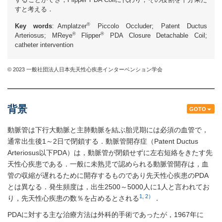
すと考える．
®
Key words
: Amplatzer
Piccolo Occluder; Patent Ductus
®
®
Arteriosus; MReye
Flipper
PDA Closure Detachable Coil;
catheter intervention
© 2023 一般社団法人日本先天性心疾患インターベンション学会
背景
GOTO
動脈管は下行大動脈と主肺動脈を結ぶ胎児期には必須の血管で，
通常出生後1～2日で閉鎖する．動脈管開存症（Patent Ductus
Arteriosus以下PDA）は，動脈管が閉鎖せずに左右短絡をきたす先
天性心疾患である．一般に未熟児で認められる動脈管開存は，血
管の収縮が遅れるために開存するものであり先天性心疾患のPDA
とは異なる．発生頻度は，出生2500～5000人に1人と言われてお
1, 2）
り，先天性心疾患の数％を占めるとされる
．
PDAに対する主な治療方法は外科的手術であったが，1967年に