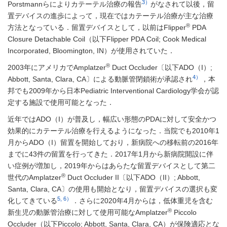
3）
Porstmannらによりカテーテル治療の報告
がなされて以後，留
置デバイスの進歩によって，現在ではカテーテル治療が主な治療
®
方法となっている．留置デバイスとして，以前はFlipper
PDA
Closure Detachable Coil（以下Flipper PDA Coil; Cook Medical
Incorporated, Bloomington, IN）が使用されていた．
®
2003年にアメリカでAmplatzer
Duct Occluder〔以下ADO（I）;
4）
Abbott, Santa, Clara, CA〕による動脈管閉鎖術が承認され
，本
邦でも2009年から日本Pediatric Interventional Cardiology学会が認
定する施設で使用可能となった．
近年ではADO（I）が普及し，幅広い形態のPDAに対して安全かつ
効果的にカテーテル治療を行えるようになった．当院でも2010年1
月からADO（I）留置を開始しており，新病院への移転前の2016年
までに43件の留置を行ってきた．2017年1月から新病院開設に伴
い症例が増加し，2019年からはあらたな留置デバイスとして第二
®
世代のAmplatzer
Duct Occluder II〔以下ADO（II）; Abbott,
Santa, Clara, CA〕の使用も開始となり，留置デバイスの選択も変
5, 6）
化してきている
．さらに2020年4月からは，低体重児を含む
®
新生児の動脈管治療に対して使用可能なAmplatzer
Piccolo
Occluder（以下Piccolo; Abbott, Santa, Clara, CA）が保険適応とな