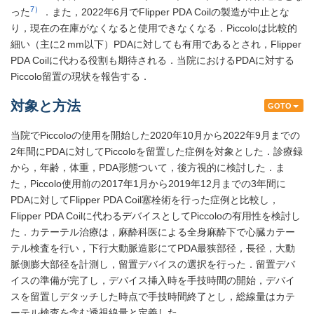
7）
った
．また，2022年6月でFlipper PDA Coilの製造が中止とな
り，現在の在庫がなくなると使用できなくなる．Piccoloは比較的
細い（主に2 mm以下）PDAに対しても有用であるとされ，Flipper
PDA Coilに代わる役割も期待される．当院におけるPDAに対する
Piccolo留置の現状を報告する．
対象と方法
GOTO
当院でPiccoloの使用を開始した2020年10月から2022年9月までの
2年間にPDAに対してPiccoloを留置した症例を対象とした．診療録
から，年齢，体重，PDA形態ついて，後方視的に検討した．ま
た，Piccolo使用前の2017年1月から2019年12月までの3年間に
PDAに対してFlipper PDA Coil塞栓術を行った症例と比較し，
Flipper PDA Coilに代わるデバイスとしてPiccoloの有用性を検討し
た．カテーテル治療は，麻酔科医による全身麻酔下で心臓カテー
テル検査を行い，下行大動脈造影にてPDA最狭部径，長径，大動
脈側膨大部径を計測し，留置デバイスの選択を行った．留置デバ
イスの準備が完了し，デバイス挿入時を手技時間の開始，デバイ
スを留置しデタッチした時点で手技時間終了とし，総線量はカテ
ーテル検査を含む透視線量と定義した．