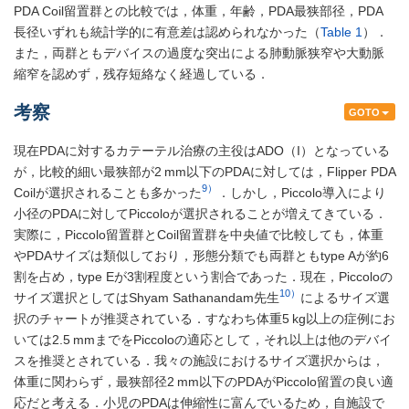
PDA Coil留置群との比較では，体重，年齢，PDA最狭部径，PDA
長径いずれも統計学的に有意差は認められなかった（
Table 1
）．
また，両群ともデバイスの過度な突出による肺動脈狭窄や大動脈
縮窄を認めず，残存短絡なく経過している．
考察
GOTO
現在PDAに対するカテーテル治療の主役はADO（I）となっている
が，比較的細い最狭部が2 mm以下のPDAに対しては，Flipper PDA
9）
Coilが選択されることも多かった
．しかし，Piccolo導入により
小径のPDAに対してPiccoloが選択されることが増えてきている．
実際に，Piccolo留置群とCoil留置群を中央値で比較しても，体重
やPDAサイズは類似しており，形態分類でも両群ともtype Aが約6
割を占め，type Eが3割程度という割合であった．現在，Piccoloの
10）
サイズ選択としてはShyam Sathanandam先生
によるサイズ選
択のチャートが推奨されている．すなわち体重5 kg以上の症例にお
いては2.5 mmまでをPiccoloの適応として，それ以上は他のデバイ
スを推奨とされている．我々の施設におけるサイズ選択からは，
体重に関わらず，最狭部径2 mm以下のPDAがPiccolo留置の良い適
応だと考える．小児のPDAは伸縮性に富んでいるため，自施設で