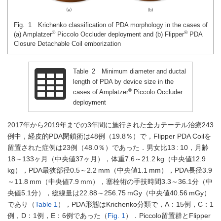
Fig. 1 Krichenko classification of PDA morphology in the cases of
®
®
(a) Amplatzer
Piccolo Occluder deployment and (b) Flipper
PDA
Closure Detachable Coil emborization
Table 2 Minimum diameter and ductal
length of PDA by device size in the
®
cases of Amplatzer
Piccolo Occluder
deployment
2017年から2019年までの3年間に施行された全カテーテル治療243
例中，経皮的PDA閉鎖術は48例（19.8％）で，Flipper PDA Coilを
留置された症例は23例（48.0％）であった．男女比13 : 10，月齢
18～133ヶ月（中央値37ヶ月），体重7.6～21.2 kg（中央値12.9
kg），PDA最狭部径0.5～2.2 mm（中央値1.1 mm），PDA長径3.9
～11.8 mm（中央値7.9 mm），塞栓術の手技時間3.3～36.1分（中
央値5.1分），総線量は22.88～256.75 mGy（中央値40.56 mGy）
であり（
Table 1
），PDA形態はKrichenko分類で，A：15例，C：1
例，D：1例，E：6例であった（
Fig. 1
）．Piccolo留置群とFlipper