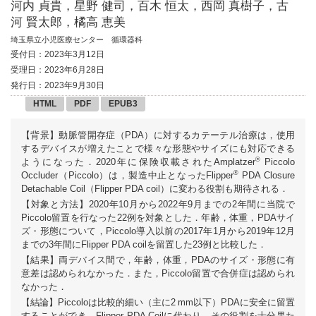
河内 貞貴，星野 健司，百木 恒太，西岡 真樹子，古
河 賢太郎，橘高 恵美
埼玉県立小児医療センター 循環器科
受付日：2023年3月12日
受理日：2023年6月28日
発行日：2023年9月30日
HTML
PDF
EPUB3
【背景】動脈管開存症（PDA）に対するカテーテル治療は，使用
するデバイスが増えたことで様々な形態やサイズにも対応できる
®
ようになった．2020年に保険収載されたAmplatzer
Piccolo
®
Occluder（Piccolo）は，製造中止となったFlipper
PDA Closure
Detachable Coil（Flipper PDA coil）に変わる役割も期待される．
【対象と方法】2020年10月から2022年9月までの2年間に当院で
Piccolo留置を行なった22例を対象とした．年齢，体重，PDAサイ
ズ・形態について，Piccolo導入以前の2017年1月から2019年12月
までの3年間にFlipper PDA coilを留置した23例と比較した．
【結果】両デバイス間で，年齢，体重，PDAのサイズ・形態に有
意差は認められなかった．また，Piccolo留置で合併症は認められ
なかった．
【結論】Piccoloは比較的細い（主に2 mm以下）PDAに安全に留置
することができ，Flipper PDA Coilに代わり，その役割を十分果た