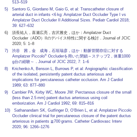
513–519
5) Santoro G, Giordano M, Gaio G, et al: Transcatheter closure of
arterial duct in infants <6 kg: Amplatzer Duct Occluder Type I vs
Amplatzer Duct Occluder II Additional Sizes. Pediatr Cardiol 2018;
39: 627–632
6) 須長祐人，喜瀬広亮，吉沢雅史，ほか：Amplatzer Duct
Occluder（ADO）IIのデバイス特性に関する検討．Journal of JCIC
2020; 5: 1–8
7) 渋谷 茜，金 成海，石垣瑞彦，ほか：動脈管開存症に対する
®
Amplatzer Piccolo
Occluderを用いた閉鎖～ステップ2，体重1000
g台の経験～．Journal of JCIC 2022; 7: 1–6
8) Krichenko A, Benson L, Burrows P, et al: Angiographic classification
of the isolated, persistently patent ductus arteriosus and
implications for percutaneous catheter occlusion. Am J Cardiol
1989; 63: 877–880
9) Cambier PA, Kirby WC, Moore JW: Perctanous closure of the small
(less than 2.5 mm) patent ductus arteriosus using coil
emborization. Am J Cardiol 1992; 69: 815–816
10) Sathanandam SK, Gutfinger D, O’Brien L, et al: Amplatzer Piccolo
Occluder clinical trial for percutaneous closure of the patent ductus
arteriosus in patients ≧700 grams. Catheter Cardiovasc Interv
2020; 96: 1266–1276