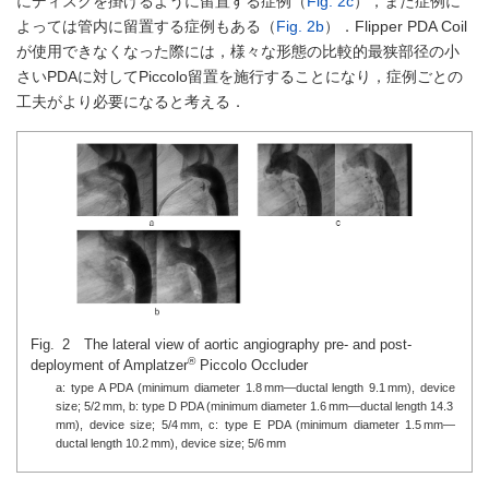
にディスクを掛けるように留置する症例（
Fig. 2c
），また症例に
よっては管内に留置する症例もある（
Fig. 2b
）．Flipper PDA Coil
が使用できなくなった際には，様々な形態の比較的最狭部径の小
さいPDAに対してPiccolo留置を施行することになり，症例ごとの
工夫がより必要になると考える．
Fig. 2 The lateral view of aortic angiography pre- and post-
®
deployment of Amplatzer
Piccolo Occluder
a: type A PDA (minimum diameter 1.8 mm—ductal length 9.1 mm), device
size; 5/2 mm, b: type D PDA (minimum diameter 1.6 mm—ductal length 14.3
mm), device size; 5/4 mm, c: type E PDA (minimum diameter 1.5 mm—
ductal length 10.2 mm), device size; 5/6 mm