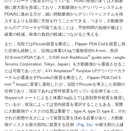
のアプローチで留置を行なっている．PDAの形態の多くは大動脈
側に膨大部を形成しており，大動脈側からデリバリーシステムを
PDA内に進める方が，細い肺動脈側からデリバリーシステムを挿
入するよりも容易に手技を行うことができる．つまり，大動脈側
からのアプローチが可能であることは，手技時間の短縮や被ばく
線量の軽減，術者の負担の軽減につながると考える．
また，当院ではPiccolo留置を断念し，Flipper PDA Coilを留置し得
た症例も経験した．症例は体重14 kgで最狭部径0.8 mm，長径
®
10.8 mmのPDAであり，0.035 inch Radifocus
guide wire（angle,
Terumo Corporation, Tokyo, Japan）を大動脈側から通過させるこ
®
とは可能であったが，4 Fr Amplatzer
TorqVue LPデリバリーカテ
ーテルが通過せずPiccoloの留置を断念した．Flipper PDA Coil 5
−3
mm
loopsに変更し塞栓したが，当院でPiccoloを導入した初期の
症例であり，現在であれば管外留置を行っている症例であった．
Shyam’sチャートによると体重2 kg以上では原則菅外留置を推奨し
ているが，状況によっては管内留置を選択することもある．実際
に大動脈側ディスクの位置は重要で，type A, type D, type E，それ
ぞれの形態や太さによって留置位置を決める必要があり，大動脈
側ディスクを膨大部内に留置する症例（
Fig. 2a
）や膨大部の上縁