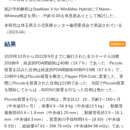
統計学的解析はStatMate V for Win&Mac HybridにてMann–
Whitney検定を用い，P値<0.05を有意差ありとして検討した．
本研究は埼玉県立小児医療センター倫理委員会で承認されている
（2023-04）．
結果
GOTO
2020年10月から2022年9月までに施行された全カテーテル治療
203例中，経皮的PDA閉鎖術は40例（19.7％）であった．Piccolo
留置を試みた症例は経皮的PDA閉鎖術40例中23例（57.5％）で，
23例中1例はPiccolo留置を断念しFlipper PDA Coilに変更した．実
際にPiccoloを留置された症例は22例であった．当院でPiccolo留置
を開始してからは，ADOIIの留置を行なった症例は無かった．
Piccolo留置を行なった22例は，男女比12 : 10，月齢3～160ヶ月
（中央値33ヶ月），体重4.9～56.8 kg（中央値13.5 kg），動脈管
最狭部径0.6～1.8 mm（中央値1.25 mm），動脈管長径3.5～16.1
mm（中央値8.3 mm），留置術の手技時間4.6～18.8分（中央値
8.3分），総線量47.61～398.76 mGy（中央値84.98 mGy）であっ