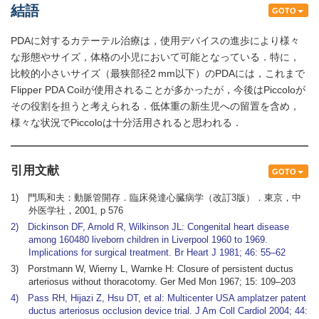
結語
GOTO
PDAに対するカテーテル治療は，使用デバイスの進歩により様々
な形態やサイズ，体格の小児において可能となっている．特に，
比較的小さいサイズ（最狭部径2 mm以下）のPDAには，これまで
Flipper PDA Coilが使用されることが多かったが，今後はPiccoloが
その役割を担うと考えられる．低体重の新生児への留置を含め，
様々な状況でPiccoloは十分活用されると思われる．
引用文献
GOTO
1) 門馬和夫：動脈管開存．臨床発達心臓病学（改訂3版）．東京，中
外医学社，2001, p 576
2) Dickinson DF, Arnold R, Wilkinson JL: Congenital heart disease
among 160480 liveborn children in Liverpool 1960 to 1969.
Implications for surgical treatment. Br Heart J 1981; 46: 55–62
3) Porstmann W, Wierny L, Warnke H: Closure of persistent ductus
arteriosus without thoracotomy. Ger Med Mon 1967; 15: 109–203
4) Pass RH, Hijazi Z, Hsu DT, et al: Multicenter USA amplatzer patent
ductus arteriosus occlusion device trial. J Am Coll Cardiol 2004; 44: