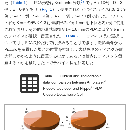
8）
た（
Table 1
）．PDA形態はKrichenko分類
で，A：13例，D：3
例，E：6例であり（
Fig. 1
），使用されたデバイスサイズは5-2：9
例，5-4：7例，5-6：4例，3-2：1例，3-4：1例であった．ウエス
ト径が3 mmのデバイスは最狭部の径が1 mmを下回る2症例に使用
されており，その他の最狭部径が1～1.8 mmのPDAには全て5 mm
のデバイスが選択・留置された（
Table 2
）．デバイス長の選択に
ついては，PDA長径だけでは決めることはできず，造影画像から
Piccoloを留置した場合の位置を推測し，大動脈側のディスクが膨
大部にかかるように留置するのか，あるいは管内にディスクを留
置するのかを検討した上でデバイス長を決定した．
Table 1 Clinical and angiographic
®
data comparison between Amplatzer
®
Piccolo Occluder and Flipper
PDA
Closure Detachable Coil