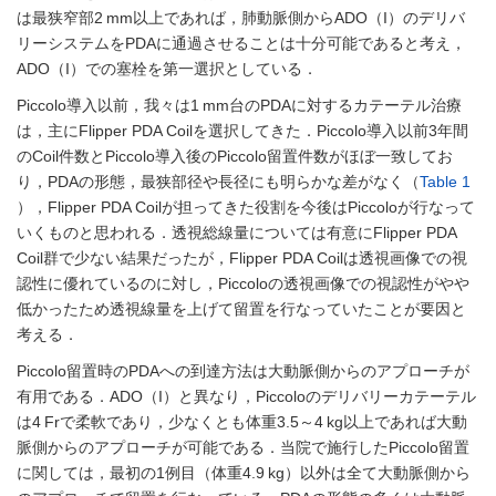
は最狭窄部2 mm以上であれば，肺動脈側からADO（I）のデリバ
リーシステムをPDAに通過させることは十分可能であると考え，
ADO（I）での塞栓を第一選択としている．
Piccolo導入以前，我々は1 mm台のPDAに対するカテーテル治療
は，主にFlipper PDA Coilを選択してきた．Piccolo導入以前3年間
のCoil件数とPiccolo導入後のPiccolo留置件数がほぼ一致してお
り，PDAの形態，最狭部径や長径にも明らかな差がなく（
Table 1
），Flipper PDA Coilが担ってきた役割を今後はPiccoloが行なって
いくものと思われる．透視総線量については有意にFlipper PDA
Coil群で少ない結果だったが，Flipper PDA Coilは透視画像での視
認性に優れているのに対し，Piccoloの透視画像での視認性がやや
低かったため透視線量を上げて留置を行なっていたことが要因と
考える．
Piccolo留置時のPDAへの到達方法は大動脈側からのアプローチが
有用である．ADO（I）と異なり，Piccoloのデリバリーカテーテル
は4 Frで柔軟であり，少なくとも体重3.5～4 kg以上であれば大動
脈側からのアプローチが可能である．当院で施行したPiccolo留置
に関しては，最初の1例目（体重4.9 kg）以外は全て大動脈側から