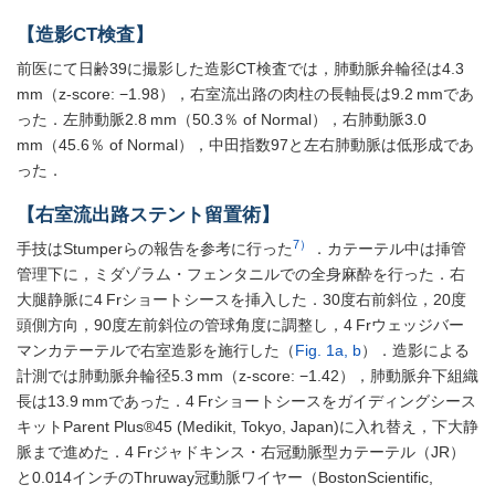
【造影CT検査】
前医にて日齢39に撮影した造影CT検査では，肺動脈弁輪径は4.3
mm（z-score: −1.98），右室流出路の肉柱の長軸長は9.2 mmであ
った．左肺動脈2.8 mm（50.3％ of Normal），右肺動脈3.0
mm（45.6％ of Normal），中田指数97と左右肺動脈は低形成であ
った．
【右室流出路ステント留置術】
7）
手技はStumperらの報告を参考に行った
．カテーテル中は挿管
管理下に，ミダゾラム・フェンタニルでの全身麻酔を行った．右
大腿静脈に4 Frショートシースを挿入した．30度右前斜位，20度
頭側方向，90度左前斜位の管球角度に調整し，4 Frウェッジバー
マンカテーテルで右室造影を施行した（
Fig. 1a, b
）．造影による
計測では肺動脈弁輪径5.3 mm（z-score: −1.42），肺動脈弁下組織
長は13.9 mmであった．4 Frショートシースをガイディングシース
キットParent Plus®45 (Medikit, Tokyo, Japan)に入れ替え，下大静
脈まで進めた．4 Frジャドキンス・右冠動脈型カテーテル（JR）
と0.014インチのThruway冠動脈ワイヤー（BostonScientific,