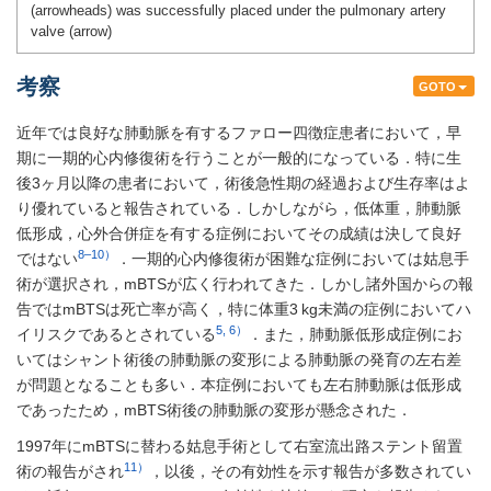
(arrowheads) was successfully placed under the pulmonary artery
valve (arrow)
考察
GOTO
近年では良好な肺動脈を有するファロー四徴症患者において，早
期に一期的心内修復術を行うことが一般的になっている．特に生
後3ヶ月以降の患者において，術後急性期の経過および生存率はよ
り優れていると報告されている．しかしながら，低体重，肺動脈
低形成，心外合併症を有する症例においてその成績は決して良好
8–10）
ではない
．一期的心内修復術が困難な症例においては姑息手
術が選択され，mBTSが広く行われてきた．しかし諸外国からの報
告ではmBTSは死亡率が高く，特に体重3 kg未満の症例においてハ
5, 6）
イリスクであるとされている
．また，肺動脈低形成症例にお
いてはシャント術後の肺動脈の変形による肺動脈の発育の左右差
が問題となることも多い．本症例においても左右肺動脈は低形成
であったため，mBTS術後の肺動脈の変形が懸念された．
1997年にmBTSに替わる姑息手術として右室流出路ステント留置
11）
術の報告がされ
，以後，その有効性を示す報告が多数されてい