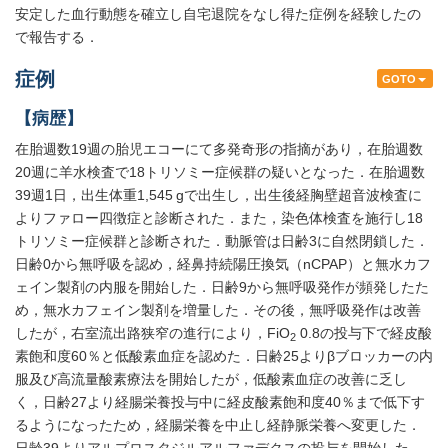
安定した血行動態を確立し自宅退院をなし得た症例を経験したの
で報告する．
症例
GOTO
【病歴】
在胎週数19週の胎児エコーにて多発奇形の指摘があり，在胎週数
20週に羊水検査で18トリソミー症候群の疑いとなった．在胎週数
39週1日，出生体重1,545 gで出生し，出生後経胸壁超音波検査に
よりファロー四徴症と診断された．また，染色体検査を施行し18
トリソミー症候群と診断された．動脈管は日齢3に自然閉鎖した．
日齢0から無呼吸を認め，経鼻持続陽圧換気（nCPAP）と無水カフ
ェイン製剤の内服を開始した．日齢9から無呼吸発作が頻発したた
め，無水カフェイン製剤を増量した．その後，無呼吸発作は改善
したが，右室流出路狭窄の進行により，FiO
0.8の投与下で経皮酸
2
素飽和度60％と低酸素血症を認めた．日齢25よりβブロッカーの内
服及び高流量酸素療法を開始したが，低酸素血症の改善に乏し
く，日齢27より経腸栄養投与中に経皮酸素飽和度40％まで低下す
るようになったため，経腸栄養を中止し経静脈栄養へ変更した．