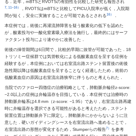
る．近年，mBTSとRVOTSの有効性を比較した研究も報告され
7, 11–16）
，RVOTSはmBTSと比較してPICU入院率が低く，入院期
16）
間が短く，安全に実施することが可能であるとされる
．
本症例では，術後に再灌流肺障害を疑う酸素化の低下を認めた
が，酸素投与や一酸化窒素吸入療法を施行し，最終的にはサーフ
ァクタント投与により速やかに改善した．
術後の挿管期間は6日間で，比較的早期に抜管が可能であった．18
トリソミー症候群では気管軟化による低酸素血症を呈する症例を
経験するが，本症例においては右室流出路ステント留置後の術後
急性期以降は低酸素血症を呈することなく経過したため，術前の
低酸素血症の原因は右室流出路狭窄に伴うものと考えられた．
当院でのファロー四徴症の治療戦略として，肺動脈弁輪径z-score:
−2.0以上の症例は弁輪温存を目指している．本症例では治療時の
肺動脈弁輪系は4.8 mm（z-score: −1.95）であり，右室流出路再建
時に弁輪温存を選択できる可能性があると考えたため，ステント
留置位置は肺動脈弁下に限定し，肺動脈弁にかからないように注
意した．硬いガイディングシースを右室流出路へ進めることで，
7）
右室流出路の形態が変化するため，Stumperらの報告
を参考