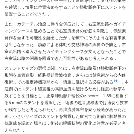
に，ガイディングシースから手押しで造影を行い，変化後の形態
を確認し，慎重に位置決めをすることで肺動脈弁下にステントを
留置することができた．
また，カテーテル治療に伴う合併症として，右室流出路へガイデ
ィングシースを進めることで右室流出路の心筋を刺激し，低酸素
発作を呈する可能性を懸念したが，治療中にそのような有害事象
は生じなかった．鎮静による体動や交感神経の興奮の予防と，右
室流出路へ進入させたガイティングシースが支えとなったことで
右室流出路の閉塞を回避できた可能性があると考えられる．
ステントサイズの選択に関しては，右室流出路及び肺動脈弁下の
形態を血管造影，経胸壁超音波検査，さらには姑息術から心内修
14）
復術までの推定待機期間から，慎重に選択する必要がある
．本
症例ではステント留置後の高肺血流を避けるために軽度の狭窄を
残すことを目標とし，正常肺動脈弁輪径のz-score: −1.59に相当す
る5 mmのステントを選択した．術後の超音波検査では適切な狭窄
が残存したと考えられたが，再灌流肺障害を疑う経過があったた
め，小さいサイズのステントを留置した症例でも術前に肺動脈の
低形成を認めた場合は，術後の呼吸状態の変化に注意が必要と考
えられた．