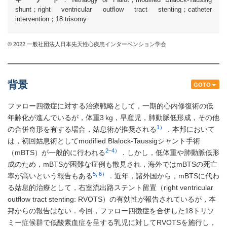
shunt；right ventricular outflow tract stenting；catheter
intervention；18 trisomy
© 2022 一般社団法人日本先天性心疾患インターベンション学会
背景
GOTO
ファロー四徴症に対する治療戦略として，一期的心内修復術の低
年齢化が進んでいるが，体重3 kg，早産児，肺動脈低形成，その他
1）
の合併奇形を有する場合，姑息術が推奨される
．本邦において
は，初回姑息術としてmodified Blalock-Taussigシャント手術
2–4）
（mBTS）が一般的に行われる
．しかし，低体重や肺動脈低形
成のため，mBTSが困難な症例も散見され，海外ではmBTSの死亡
5, 6）
率が高いという報告もある
．近年，諸外国から，mBTSに代わ
る姑息的治療として，右室流出路ステント留置（right ventricular
outflow tract stenting: RVOTS）の有効性が報告されているが，本
邦からの報告はない．今回，ファロー四徴症を合併した18トリソ
ミー症候群で低酸素血症を呈する乳児に対してRVOTSを施行し，