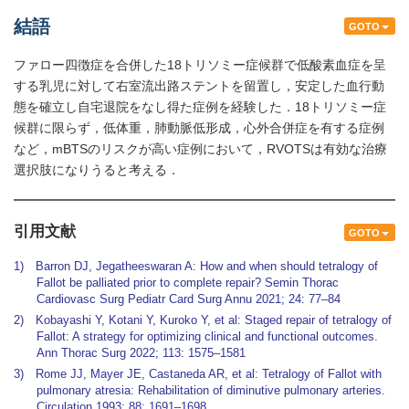
結語
GOTO
ファロー四徴症を合併した18トリソミー症候群で低酸素血症を呈
する乳児に対して右室流出路ステントを留置し，安定した血行動
態を確立し自宅退院をなし得た症例を経験した．18トリソミー症
候群に限らず，低体重，肺動脈低形成，心外合併症を有する症例
など，mBTSのリスクが高い症例において，RVOTSは有効な治療
選択肢になりうると考える．
引用文献
GOTO
1) Barron DJ, Jegatheeswaran A: How and when should tetralogy of
Fallot be palliated prior to complete repair? Semin Thorac
Cardiovasc Surg Pediatr Card Surg Annu 2021; 24: 77–84
2) Kobayashi Y, Kotani Y, Kuroko Y, et al: Staged repair of tetralogy of
Fallot: A strategy for optimizing clinical and functional outcomes.
Ann Thorac Surg 2022; 113: 1575–1581
3) Rome JJ, Mayer JE, Castaneda AR, et al: Tetralogy of Fallot with
pulmonary atresia: Rehabilitation of diminutive pulmonary arteries.
Circulation 1993; 88: 1691–1698