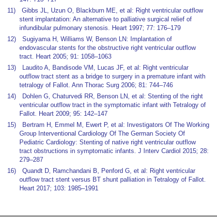
11) Gibbs JL, Uzun O, Blackburn ME, et al: Right ventricular outflow
stent implantation: An alternative to palliative surgical relief of
infundibular pulmonary stenosis. Heart 1997; 77: 176–179
12) Sugiyama H, Williams W, Benson LN: Implantation of
endovascular stents for the obstructive right ventricular outflow
tract. Heart 2005; 91: 1058–1063
13) Laudito A, Bandisode VM, Lucas JF, et al: Right ventricular
outflow tract stent as a bridge to surgery in a premature infant with
tetralogy of Fallot. Ann Thorac Surg 2006; 81: 744–746
14) Dohlen G, Chaturvedi RR, Benson LN, et al: Stenting of the right
ventricular outflow tract in the symptomatic infant with Tetralogy of
Fallot. Heart 2009; 95: 142–147
15) Bertram H, Emmel M, Ewert P, et al: Investigators Of The Working
Group Interventional Cardiology Of The German Society Of
Pediatric Cardiology: Stenting of native right ventricular outflow
tract obstructions in symptomatic infants. J Interv Cardiol 2015; 28:
279–287
16) Quandt D, Ramchandani B, Penford G, et al: Right ventricular
outflow tract stent versus BT shunt palliation in Tetralogy of Fallot.
Heart 2017; 103: 1985–1991