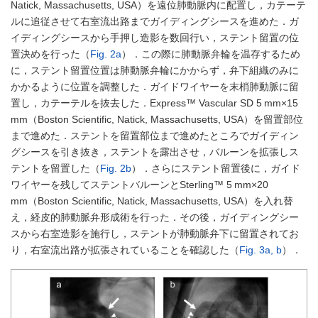
Natick, Massachusetts, USA）を遠位肺動脈内に配置し，カテーテ
ルに追従させて右室流出路までガイディングシースを進めた．ガ
イディングシースから手押し造影を数回行い，ステント留置の位
置決めを行った（
Fig. 2a
）．この際に肺動脈弁輪を温存するため
に，ステント留置位置は肺動脈弁輪にかからず，弁下組織のみに
かかるように位置を調整した．ガイドワイヤーを末梢肺動脈に留
置し，カテーテルを抜去した．Express™ Vascular SD 5 mm×15
mm（Boston Scientific, Natick, Massachusetts, USA）を留置部位
まで進めた．ステントを留置部位まで進めたところでガイディン
グシースを引き抜き，ステントを露出させ，バルーンを拡張しス
テントを留置した（
Fig. 2b
）．さらにステント留置後に，ガイド
ワイヤーを残してステントバルーンとSterling™ 5 mm×20
mm（Boston Scientific, Natick, Massachusetts, USA）を入れ替
え，経皮的肺動脈弁形成術を行った．その後，ガイディングシー
スから右室造影を施行し，ステントが肺動脈弁下に留置されてお
り，右室流出路が拡張されていることを確認した（
Fig. 3a, b
）．