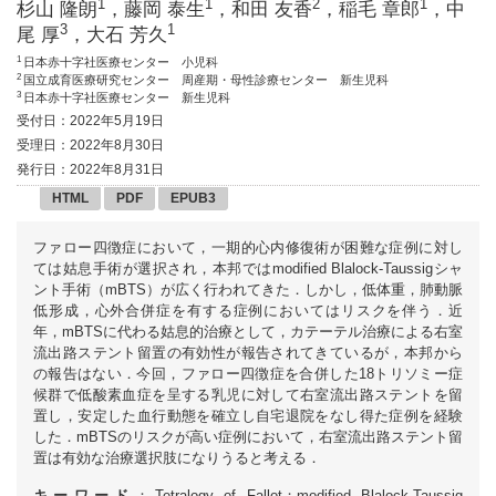
1
1
2
1
杉山 隆朗
，藤岡 泰生
，和田 友香
，稲毛 章郎
，中
3
1
尾 厚
，大石 芳久
1
日本赤十字社医療センター 小児科
2
国立成育医療研究センター 周産期・母性診療センター 新生児科
3
日本赤十字社医療センター 新生児科
受付日：2022年5月19日
受理日：2022年8月30日
発行日：2022年8月31日
HTML
PDF
EPUB3
ファロー四徴症において，一期的心内修復術が困難な症例に対し
ては姑息手術が選択され，本邦ではmodified Blalock-Taussigシャ
ント手術（mBTS）が広く行われてきた．しかし，低体重，肺動脈
低形成，心外合併症を有する症例においてはリスクを伴う．近
年，mBTSに代わる姑息的治療として，カテーテル治療による右室
流出路ステント留置の有効性が報告されてきているが，本邦から
の報告はない．今回，ファロー四徴症を合併した18トリソミー症
候群で低酸素血症を呈する乳児に対して右室流出路ステントを留
置し，安定した血行動態を確立し自宅退院をなし得た症例を経験
した．mBTSのリスクが高い症例において，右室流出路ステント留
置は有効な治療選択肢になりうると考える．
キーワード
：Tetralogy of Fallot；modified Blalock-Taussig