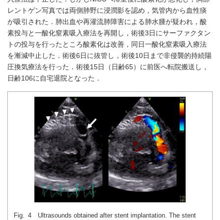
レントゲン写真では両側肺野に浸潤影を認め，気管内から血性痰
が吸引された．肺出血や再灌流肺障害による肺水腫が疑われ，酸
素投与と一酸化窒素吸入療法を再開し，術後3日にサーファクタン
トの投与を行ったところ酸素化は改善，同日一酸化窒素吸入療法
を漸減中止した．術後6日に抜管し，術後10日まで非侵襲的持続陽
圧換気療法を行った．術後15日（日齢65）に前医へ転院搬送し，
日齢106に自宅退院となった．
Fig. 4 Ultrasounds obtained after stent implantation. The stent