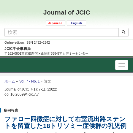
Journal of JCIC
Japanese
English
Online edition: ISSN 2432–2342
JCIC学会事務局
〒162-0801東京都新宿区山吹町358-5アカデミーセンター
ホーム
Vol. 7 - No. 1
論文
Journal of JCIC 7(1): 7-11 (2022)
doi:10.20599/jjcic.7.7
症例報告
ファロー四徴症に対して右室流出路ステン
トを留置した18トリソミー症候群の乳児例