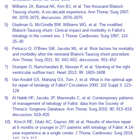
4) Williams JA, Bansal AK, Kim BJ, et al: Two thousand Blalock-
Taussig shunts: A six-decade experience. Ann Thorac Surg 2007;
84: 2070–2075, discussion, 2070–2075
5) Gladman G, McCrindle BW, Williams WG, et al: The modified
Blalock-Taussig shunt: Clinical impact and morbidity in Fallot’s
tetralogy in the current era. J Thorac Cardiovasc Surg 1997; 114:
25–30
6) Petrucci O, O’Brien SM, Jacobs ML, et al: Risk factors for mortality
and morbidity after the neonatal Blalock-Taussig shunt procedure.
Ann Thorac Surg 2011; 92: 642–652, discussion, 651–652
7) Stumper O, Ramchandani B, Noonan P, et al: Stenting of the right
ventricular outflow tract. Heart 2013; 99: 1603–1608
8) Van Arsdell GS, Maharaj GS, Tom J, et al: What is the optimal age
for repair of tetralogy of Fallot? Circulation 2000; 102 Suppl 3: 123–
129
9) Al Habib HF, Jacobs JP, Mavroudis C, et al: Contemporary patterns
of management of tetralogy of Fallot: data from the Society of
Thoracic Surgeons Database. Ann Thorac Surg 2010; 90: 813–819,
discussion, 819–820
10) Kirsch RE, Glatz AC, Gaynor JW, et al: Results of elective repair
at 6 months or younger in 277 patients with tetralogy of Fallot: A 14-
year experience at a single center. J Thorac Cardiovasc Surg 2014;
147: 713–717