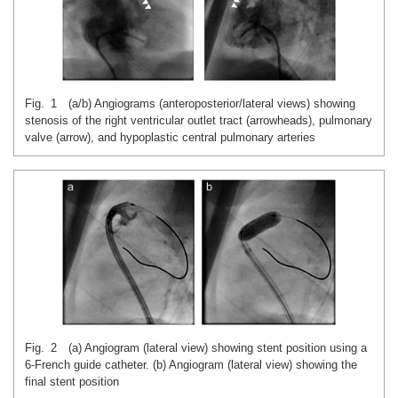
Fig. 1 (a/b) Angiograms (anteroposterior/lateral views) showing
stenosis of the right ventricular outlet tract (arrowheads), pulmonary
valve (arrow), and hypoplastic central pulmonary arteries
Fig. 2 (a) Angiogram (lateral view) showing stent position using a
6-French guide catheter. (b) Angiogram (lateral view) showing the
final stent position