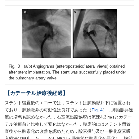
Fig. 3 (a/b) Angiograms (anteroposterior/lateral views) obtained
after stent implantation. The stent was successfully placed under
the pulmonary artery valve
【カテーテル治療後経過】
ステント留置後のエコーでは，ステントは肺動脈弁下に留置され
ており，肺動脈弁の可動性は良好であった（
Fig. 4
）．肺動脈弁逆
流の増悪も認めなかった．右室流出路狭窄は流速4.3 m/sとカテー
テル治療前と比較して変化はなかった．臨床的にはステント留置
直後から酸素化の改善を認めたため，酸素投与及び一酸化窒素吸
入療法は中止した．しかしNICUへ帰室後に酸素化が悪化し，胸部