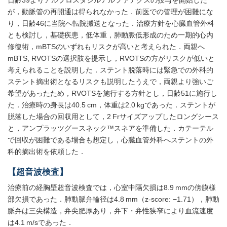
日齢39よりアルプロスタジルアルファデクスの投与を開始した
が，動脈管の再開通は得られなかった．前医での管理が困難にな
り，日齢46に当院へ転院搬送となった．治療方針を心臓血管外科
とも検討し，基礎疾患，低体重，肺動脈低形成のため一期的心内
修復術，mBTSのいずれもリスクが高いと考えられた．両親へ
mBTS, RVOTSの選択肢を提示し，RVOTSの方がリスクが低いと
考えられることを説明した．ステント脱落時には緊急での外科的
ステント摘出術となるリスクも説明したうえで，両親より強いご
希望があったため，RVOTSを施行する方針とし，日齢51に施行し
た．治療時の身長は40.5 cm，体重は2.0 kgであった．ステントが
脱落した場合の回収用として，2 Frサイズアップしたロングシース
と，アンプラッツグースネック™スネアを準備した．カテーテル
で回収が困難である場合も想定し，心臓血管外科へステントの外
科的摘出術を依頼した．
【超音波検査】
治療前の経胸壁超音波検査では，心室中隔欠損は8.9 mmの傍膜様
部欠損であった．肺動脈弁輪径は4.8 mm（z-score: −1.71），肺動
脈弁は三尖構造，弁尖肥厚あり，弁下・弁性狭窄により血流速度
は4.1 m/sであった．