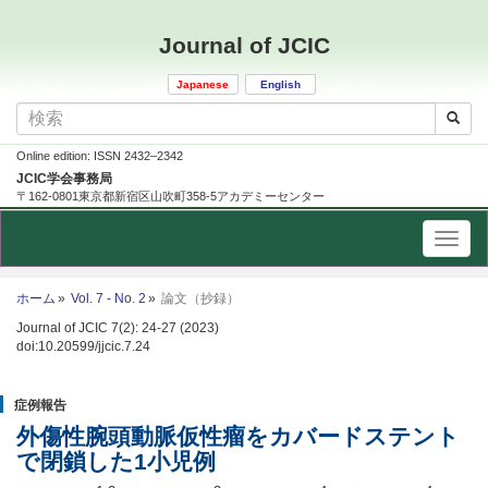
Journal of JCIC
Japanese
English
Online edition: ISSN 2432–2342
JCIC学会事務局
〒162-0801東京都新宿区山吹町358-5アカデミーセンター
ホーム
Vol. 7 - No. 2
論文（抄録）
Journal of JCIC 7(2): 24-27 (2023)
doi:10.20599/jjcic.7.24
症例報告
外傷性腕頭動脈仮性瘤をカバードステント
で閉鎖した1小児例