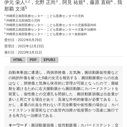
1,2
3
4
4
伊元 栄人
，北野 正尚
，阿見 祐規
，藤原 直樹
，我
5
那覇 文清
1
沖縄県立南部医療センター・こども医療センター小児科
2
沖縄県立北部病院小児科
3
沖縄県立南部医療センター・こども医療センター小児循環器内科
4
沖縄県立南部医療センター・こども医療センター小児集中治療科
5
沖縄県立南部医療センター・こども医療センター放射線科
受付日：2022年6月29日
受理日：2022年12月23日
発行日：2023年3月31日
HTML
PDF
EPUB3
自動車事故に遭遇し，両側肺挫傷，左気胸，腕頭動脈仮性瘤など
の鈍的外傷を被った8歳の女児を報告する．腕頭動脈瘤からの出血
はなく，肺挫傷と気胸も保存的に管理が可能となったので，瘤破
裂を避けるために右大腿動脈から腕頭動脈にカバードステントを
留置し，仮性瘤との交通孔を閉鎖した．腕頭動脈損傷は出血量が
多いと死亡する場合があり，迅速な外科的修復が必要である．し
かし，多量の出血を伴わない不完全断裂や仮性瘤の場合は，カバ
ードステント留置術などの血管内治療が低侵襲かつ迅速に施行で
きる有力な一治療法である．
キーワード
：腕頭動脈損傷；仮性動脈瘤；カバードステント；交