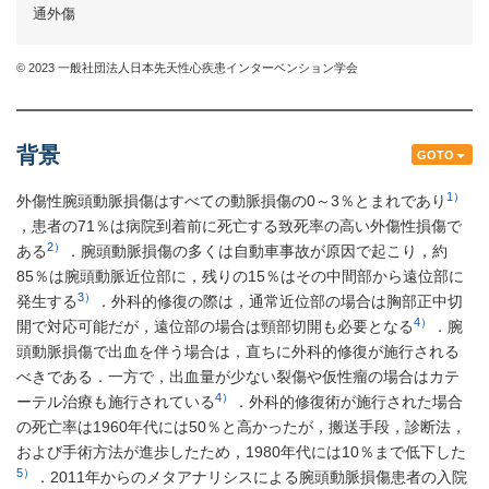
通外傷
© 2023 一般社団法人日本先天性心疾患インターベンション学会
背景
GOTO
1）
外傷性腕頭動脈損傷はすべての動脈損傷の0～3％とまれであり
，患者の71％は病院到着前に死亡する致死率の高い外傷性損傷で
2）
ある
．腕頭動脈損傷の多くは自動車事故が原因で起こり，約
85％は腕頭動脈近位部に，残りの15％はその中間部から遠位部に
3）
発生する
．外科的修復の際は，通常近位部の場合は胸部正中切
4）
開で対応可能だが，遠位部の場合は頸部切開も必要となる
．腕
頭動脈損傷で出血を伴う場合は，直ちに外科的修復が施行される
べきである．一方で，出血量が少ない裂傷や仮性瘤の場合はカテ
4）
ーテル治療も施行されている
．外科的修復術が施行された場合
の死亡率は1960年代には50％と高かったが，搬送手段，診断法，
および手術方法が進歩したため，1980年代には10％まで低下した
5）
．2011年からのメタアナリシスによる腕頭動脈損傷患者の入院