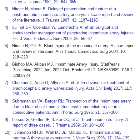
injury. J Trauma 1982; 22: 647–655
3) Hirose H, Moore E: Delayed presentation and rupture of a
posttraumatic innominate artery aneurysm: Case report and review
of the literature. J Trauma 1997; 42: 1187–1195
4) du Toit DF, Odendaal W, Lambrechts A, et al: Surgical and
endovascular management of penetrating innominate artery injuries.
Eur J Vasc Endovasc Surg 2008; 36: 56–62
5) Hirose H, Gill IS: Blunt injury of the innominate artery: A case report
and review of literature. Ann Thorac Cardiovasc Surg 2004; 10:
218–223
6) Bishop MA, Akban MJ. Innominate Artery Injury. StatPearls
Publishing; 2022 Jan. 2022 Oct. Bookshelf ID: NBK560889. PMID:
32809724
7) Choufani C, Aoun O, Mlynski A, et al: Endovascular treatment of
brachiocephalic artery war-related injury. Acta Chir Belg 2017; 117:
256–259
8) Subramanian VA, Berger RL: Transection of the innominate artery
due to blunt chest trauma: Successful immediate repair in 2
consecutive patients. Ann Thorac Surg 1976; 21: 357–360
9) Letsou G, Gertler JP, Baker CC, et al: Blunt innominate injury: A
report of three cases. J Trauma 1989; 29: 104–108
10) Johnston RH Jr., Wall MJ Jr., Mattox KL: Innominate artery
trauma: A thirty-year experience. J Vasc Surg 1993; 17: 134–139,