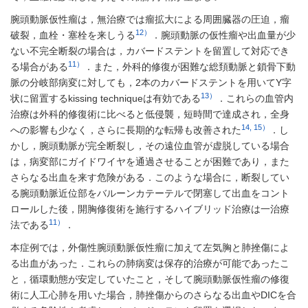
腕頭動脈仮性瘤は，無治療では瘤拡大による周囲臓器の圧迫，瘤
12）
破裂，血栓・塞栓を来しうる
．腕頭動脈の仮性瘤や出血量が少
ない不完全断裂の場合は，カバードステントを留置して対応でき
11）
る場合がある
．また，外科的修復が困難な総頚動脈と鎖骨下動
脈の分岐部病変に対しても，2本のカバードステントを用いてY字
13）
状に留置するkissing techniqueは有効である
．これらの血管内
治療は外科的修復術に比べると低侵襲，短時間で達成され，全身
14, 15）
への影響も少なく，さらに長期的な転帰も改善された
．し
かし，腕頭動脈が完全断裂し，その遠位血管が虚脱している場合
は，病変部にガイドワイヤを通過させることが困難であり，また
さらなる出血を来す危険がある．このような場合に，断裂してい
る腕頭動脈近位部をバルーンカテーテルで閉塞して出血をコント
ロールした後，開胸修復術を施行するハイブリッド治療は一治療
11）
法である
．
本症例では，外傷性腕頭動脈仮性瘤に加えて左気胸と肺挫傷によ
る出血があった．これらの肺病変は保存的治療が可能であったこ
と，循環動態が安定していたこと，そして腕頭動脈仮性瘤の修復
術に人工心肺を用いた場合，肺挫傷からのさらなる出血やDICを合