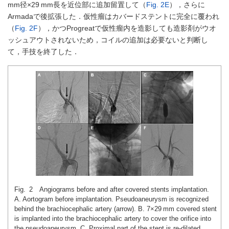
mm径×29 mm長を近位部に追加留置して（
Fig. 2E
），さらに
Armadaで後拡張した．仮性瘤はカバードステントに完全に覆われ
（
Fig. 2F
），かつProgreatで仮性瘤内を造影しても造影剤がウオ
ッシュアウトされないため，コイルの追加は必要ないと判断し
て，手技を終了した．
Fig. 2 Angiograms before and after covered stents implantation.
A. Aortogram before implantation. Pseudoaneurysm is recognized
behind the brachiocephalic artery (arrow). B. 7×29 mm covered stent
is implanted into the brachiocephalic artery to cover the orifice into
the pseudoaneurysm. C. Proximal part of the stent is re-dilated