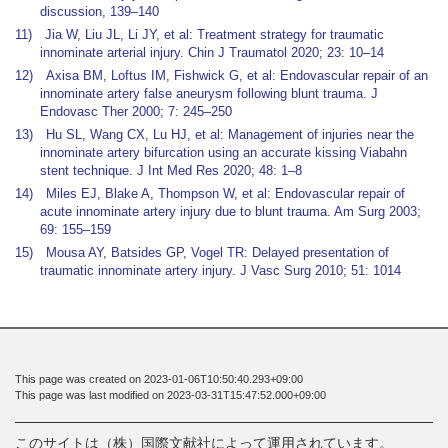
discussion, 139–140
11) Jia W, Liu JL, Li JY, et al: Treatment strategy for traumatic
innominate arterial injury. Chin J Traumatol 2020; 23: 10–14
12) Axisa BM, Loftus IM, Fishwick G, et al: Endovascular repair of an
innominate artery false aneurysm following blunt trauma. J
Endovasc Ther 2000; 7: 245–250
13) Hu SL, Wang CX, Lu HJ, et al: Management of injuries near the
innominate artery bifurcation using an accurate kissing Viabahn
stent technique. J Int Med Res 2020; 48: 1–8
14) Miles EJ, Blake A, Thompson W, et al: Endovascular repair of
acute innominate artery injury due to blunt trauma. Am Surg 2003;
69: 155–159
15) Mousa AY, Batsides GP, Vogel TR: Delayed presentation of
traumatic innominate artery injury. J Vasc Surg 2010; 51: 1014
This page was created on 2023-01-06T10:50:40.293+09:00
This page was last modified on 2023-03-31T15:47:52.000+09:00
このサイトは（株）国際文献社によって運用されています。