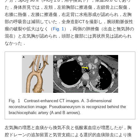
／分，SpO
96％（FiO
1.0，用手換気下），体温36.8°Cであっ
2
2
た．身体所見では，左頬，左前胸部に擦過傷，左鎖骨上に裂傷，
右膝に熱傷，左膝に擦過傷，右足背に水疱形成が認められ，左胸
部の呼吸音は減弱していた．全身造影CTを撮影し，腕頭動脈仮性
瘤の破裂や拡大はなく（
Fig. 1
），両側の肺挫傷（出血と無気肺の
混在）と左気胸が認められ，頭部と腹部には異状所見は認められ
なかった．
Fig. 1 Contrast-enhanced CT images. A. 3-dimensional
reconstruction image. Pseudoaneurysm is recognized behind the
brachiocephalic artery (A and B arrows).
左気胸の増悪と血痰から換気不良と低酸素血症が増悪したが，胸
腔ドレーンの追加留置と気管支鏡による選択的血痰除去により換