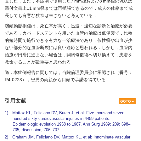
置した．また，本症例で使用した7 mm径および8 mm径のVBXは
添付文書上11 mm径までは再拡張できるので，成人の体格まで成
長しても有意な狭窄は来さないと考えている．
腕頭動脈損傷は，死亡率が高く，迅速・適切な診断と治療が必要
である．カバードステントを用いた血管内治療は低侵襲で，比較
的短時間で施行できる有力な一治療法であり，仮性瘤や出血が少
ない部分的な血管断裂には良い適応と思われる．しかし，血管内
治療が円滑に進まない場合は，開胸修復術へ切り換えて，患者を
救命することが最重要と思われる．
尚，本症例報告に関しては，当院倫理委員会に承認され（番号：
R4-0223），患児の両親から口頭で承諾を得ている．
引用文献
GOTO
1) Mattox KL, Feliciano DV, Burch J, et al: Five thousand seven
hundred sixty cardiovascular injuries in 4459 patients.
Epidemiologic evolution 1958 to 1987. Ann Surg 1989; 209: 698–
705, discussion, 706–707
2) Graham JM, Feliciano DV, Mattox KL, et al: Innominate vascular