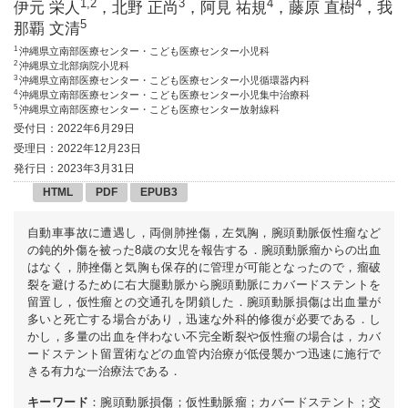
1,2
3
4
4
伊元 栄人
，北野 正尚
，阿見 祐規
，藤原 直樹
，我
5
那覇 文清
1
沖縄県立南部医療センター・こども医療センター小児科
2
沖縄県立北部病院小児科
3
沖縄県立南部医療センター・こども医療センター小児循環器内科
4
沖縄県立南部医療センター・こども医療センター小児集中治療科
5
沖縄県立南部医療センター・こども医療センター放射線科
受付日：2022年6月29日
受理日：2022年12月23日
発行日：2023年3月31日
HTML
PDF
EPUB3
自動車事故に遭遇し，両側肺挫傷，左気胸，腕頭動脈仮性瘤など
の鈍的外傷を被った8歳の女児を報告する．腕頭動脈瘤からの出血
はなく，肺挫傷と気胸も保存的に管理が可能となったので，瘤破
裂を避けるために右大腿動脈から腕頭動脈にカバードステントを
留置し，仮性瘤との交通孔を閉鎖した．腕頭動脈損傷は出血量が
多いと死亡する場合があり，迅速な外科的修復が必要である．し
かし，多量の出血を伴わない不完全断裂や仮性瘤の場合は，カバ
ードステント留置術などの血管内治療が低侵襲かつ迅速に施行で
きる有力な一治療法である．
キーワード
：腕頭動脈損傷；仮性動脈瘤；カバードステント；交