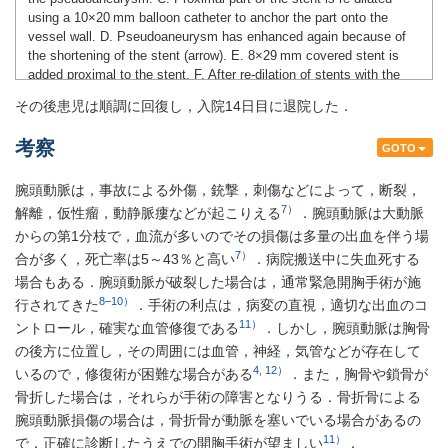
using a 10×20 mm balloon catheter to anchor the part onto the
vessel wall. D. Pseudoaneurysm has enhanced again because of
the shortening of the stent (arrow). E. 8×29 mm covered stent is
added proximal to the stent. F. After re-dilation of stents with the
balloon catheter, the orifice into the pseudoaneurysm is covered
その後患児は順調に回復し，入院14日目に退院した．
with the stents.
考察
GOTO
腕頭動脈は，事故による外傷，銃撃，刺傷などによって，断裂，
7）
解離，仮性瘤，動静脈瘻などが起こりえる
．腕頭動脈は大動脈
からの第1分枝で，血流が多いのでその損傷は多量の出血を伴う場
7）
合が多く，死亡率は5～43％と高い
．病院搬送中に失血死する
場合もある．腕頭動脈が破裂した場合は，通常緊急開胸手術が施
8–10）
行されてきた
．手術の利点は，病変の直視，適切な出血のコ
11）
ントロール，確実な血管修復である
．しかし，腕頭動脈は胸骨
の後方に位置し，その周囲には血管，神経，気管などが存在して
4, 12）
いるので，修復術が困難な場合がある
．また，胸骨や鎖骨が
骨折した場合は，それらが手術の障害となりうる．骨折骨による
腕頭動脈損傷の場合は，骨折骨が動脈を塞いでいる場合があるの
11）
で，正確に診断したうえでの開胸手術が望ましい
．