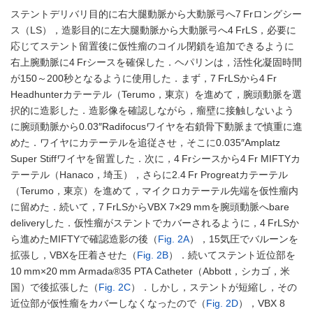
ステントデリバリ目的に右大腿動脈から大動脈弓へ7 Frロングシー
ス（LS），造影目的に左大腿動脈から大動脈弓へ4 FrLS，必要に
応じてステント留置後に仮性瘤のコイル閉鎖を追加できるように
右上腕動脈に4 Frシースを確保した．ヘパリンは，活性化凝固時間
が150～200秒となるように使用した．まず，7 FrLSから4 Fr
Headhunterカテーテル（Terumo，東京）を進めて，腕頭動脈を選
択的に造影した．造影像を確認しながら，瘤壁に接触しないよう
に腕頭動脈から0.03″Radifocusワイヤを右鎖骨下動脈まで慎重に進
めた．ワイヤにカテーテルを追従させ，そこに0.035″Amplatz
Super Stiffワイヤを留置した．次に，4 Frシースから4 Fr MIFTYカ
テーテル（Hanaco，埼玉），さらに2.4 Fr Progreatカテーテル
（Terumo，東京）を進めて，マイクロカテーテル先端を仮性瘤内
に留めた．続いて，7 FrLSからVBX 7×29 mmを腕頭動脈へbare
deliveryした．仮性瘤がステントでカバーされるように，4 FrLSか
ら進めたMIFTYで確認造影の後（
Fig. 2A
），15気圧でバルーンを
拡張し，VBXを圧着させた（
Fig. 2B
）．続いてステント近位部を
10 mm×20 mm Armada®35 PTA Catheter（Abbott，シカゴ，米
国）で後拡張した（
Fig. 2C
）．しかし，ステントが短縮し，その
近位部が仮性瘤をカバーしなくなったので（
Fig. 2D
），VBX 8