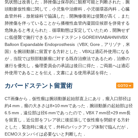
気状態は改善した．肺挫傷は保存的に観察可能と判断された．腕
頭動脈仮性瘤に関して，小児集中治療科，小児循環器内科，心臓
血管外科，放射線科で協議した．開胸修復術は侵襲が高く，また
肺挫傷を伴っていることから播種性血管内凝固症候群を併発する
危険あると考えられた．循環動態は安定していたため，開胸せず
に低侵襲で施行できるカバードステントGORE®VIABAHN®VBX
Balloon Expandable Endoprosthesis（VBX; Gore，アリゾナ，米
国）を腕頭動脈に留置する方針とした．VBXは適応外使用になる
が，当院では頸部動脈瘤に対する既存治療法であるため，治療の
遂行を優先し，倫理委員会の承認は後日に得た．ご両親へは適応
外使用であることを伝え，文書による使用承諾を得た．
カバードステント留置術
GOTO
CT画像から，仮性瘤は腕頭動脈起始部直上にあり，瘤入口部径は
約4 mm，瘤の大きさは8×10 mmであった．腕頭動脈の起始部は径
6.5 mm，遠位部は径6 mmであったので，VBX 7 mm径×29 mm長
を留置し，近位部をフレア状に後拡張して仮性瘤を閉鎖する方針
とした．緊急時に備えて，外科のバックアップ体制で臨んだが，
ECMOスタンバイは必要ないと判断した．