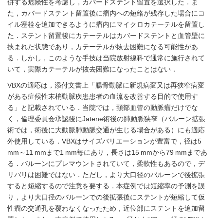
併する危険性を考慮し，カバードステント留置を選択した．ま
た，カバードステント留置後に瘤内への短絡が残存した場合にコ
イル塞栓を追加できるように瘤内にマイクロカテーテルを留置し
た．ステント留置後にカテーテルはカバードステントと血管壁に
挟まれた状態であり，カテーテルが抜去困難になる可能性があ
る．しかし，このような手技は当院放射線科で通常に施行されて
いて，実際カテーテルが抜去困難になったことはない．
VBXの適応は，添付文書上「腸骨動脈に新規病変又は再狭窄病変
がある症候性末梢動脈疾患患者の血流を改善する目的で使用す
る」と記載されている．当院では，頸部血管の動脈瘤だけでな
く，倫理委員会承認後にJatene術後の肺動脈狭窄（バルーン拡張
術では，術後に大動脈肺動脈交通が生じる場合がある）にも適応
外使用している．VBXはサイズバリエーションが豊富で，径は5
mm～11 mmまで1 mm毎にあり，長さは15 mmから79 mmまであ
る．バルーンにプレマウントされていて，柔軟性もあるので，デ
リバリは困難ではない．ただし，より大口径のバルーンで後拡張
すると短縮するので注意を要する．本症例では短縮率の予測を誤
り，より大口径のバルーンでの後拡張後にステントが短縮して仮
性瘤の交通孔を覆わなくなったため，近位部にステントを追加留