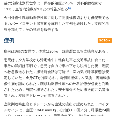
後の治療法別死亡率は，保存的治療が46％，外科的修復術が
6）
19％，血管内治療が9％との報告がある
．
今回外傷性腕頭動脈仮性瘤に対して開胸修復術よりも低侵襲であ
るカバードステント留置術を施行した症例を経験した．文献的考
察を加えて，その詳細を報告する．
症例
GOTO
症例は8歳の女児で，体重は20 kg．既往歴に気管支喘息がある．
患児は，夕方学校から帰宅途中に軽自動車と交通事故に合った．
事故の詳細は不明で，患児は自力で車の下から脱出した後，近院
へ救急搬送された．搬送時会話は可能で，室内気で呼吸状態は安
定していた．全身CTが撮影され，両側肺挫傷，左気胸，腕頭動脈
仮性瘤が認められた．腕頭動脈仮性瘤への外科治療が必要と判断
されたため，当院へ搬送された．安全確保のため搬送前に気管挿
管され，左胸腔ドレーンが留置された．
当院到着時血痰とドレーンから血液の流出が認められた．バイタ
ルサインは，血圧113/68 mmHg，心拍数159回／分，呼吸数24回