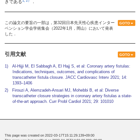
1, 2）
きである
．
この論文の要旨の一部は，第32回日本先天性心疾患インター
GOTO
ベンション学会学術集会（2022年1月，岡山）において発表
した．
引用文献
GOTO
1) Al-Hijji M, El Sabbagh A, El Hajj S, et al: Coronary artery fistulas:
Indications, techniques, outcomes, and complications of
transcatheter fistula closure. JACC Cardiovasc Interv 2021; 14:
1393–1406
2) Firouzi A, Alemzadeh-Ansari MJ, Mohebbi B, et al: Diverse
transcatheter closure strategies in coronary artery fistulas a state-
of-the-art approach. Curr Probl Cardiol 2021; 29: 101010
This page was created on 2022-03-17T15:11:29.139+09:00