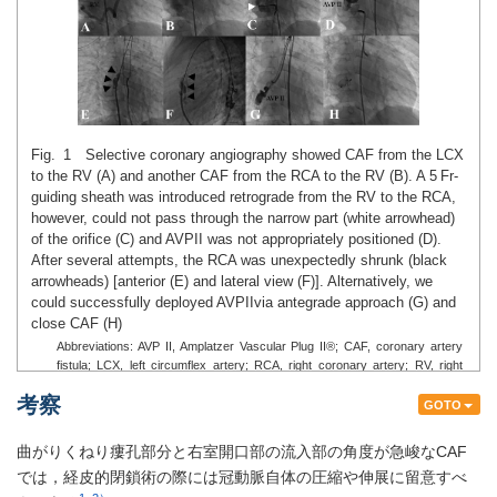
Fig. 1 Selective coronary angiography showed CAF from the LCX
to the RV (A) and another CAF from the RCA to the RV (B). A 5 Fr-
guiding sheath was introduced retrograde from the RV to the RCA,
however, could not pass through the narrow part (white arrowhead)
of the orifice (C) and AVPII was not appropriately positioned (D).
After several attempts, the RCA was unexpectedly shrunk (black
arrowheads) [anterior (E) and lateral view (F)]. Alternatively, we
could successfully deployed AVPIIvia antegrade approach (G) and
close CAF (H)
Abbreviations: AVP II, Amplatzer Vascular Plug II®; CAF, coronary artery
fistula; LCX, left circumflex artery; RCA, right coronary artery; RV, right
ventricle
考察
GOTO
曲がりくねり瘻孔部分と右室開口部の流入部の角度が急峻なCAF
では，経皮的閉鎖術の際には冠動脈自体の圧縮や伸展に留意すべ