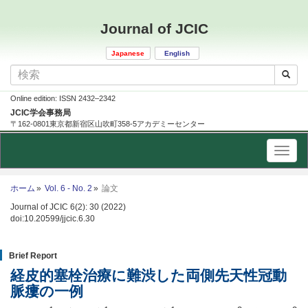
Journal of JCIC
Japanese
English
Online edition: ISSN 2432–2342
JCIC学会事務局
〒162-0801東京都新宿区山吹町358-5アカデミーセンター
ホーム
Vol. 6 - No. 2
論文
Journal of JCIC 6(2): 30 (2022)
doi:10.20599/jjcic.6.30
Brief Report
経皮的塞栓治療に難渋した両側先天性冠動
脈瘻の一例