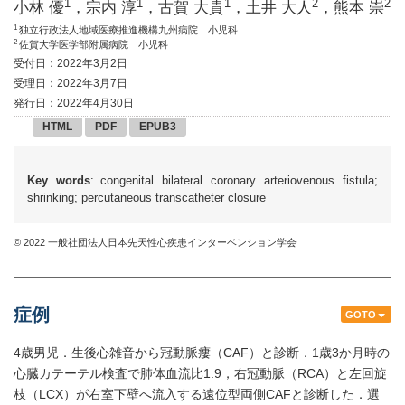
1
1
1
2
2
小林 優
，宗内 淳
，古賀 大貴
，土井 大人
，熊本 崇
1
独立行政法人地域医療推進機構九州病院 小児科
2
佐賀大学医学部附属病院 小児科
受付日：2022年3月2日
受理日：2022年3月7日
発行日：2022年4月30日
HTML
PDF
EPUB3
Key words
: congenital bilateral coronary arteriovenous fistula;
shrinking; percutaneous transcatheter closure
© 2022 一般社団法人日本先天性心疾患インターベンション学会
症例
GOTO
4歳男児．生後心雑音から冠動脈瘻（CAF）と診断．1歳3か月時の
心臓カテーテル検査で肺体血流比1.9，右冠動脈（RCA）と左回旋
枝（LCX）が右室下壁へ流入する遠位型両側CAFと診断した．選