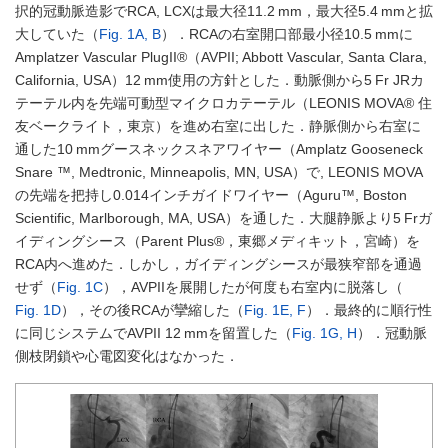
択的冠動脈造影でRCA, LCXは最大径11.2 mm，最大径5.4 mmと拡
大していた（
Fig. 1A, B
）．RCAの右室開口部最小径10.5 mmに
Amplatzer Vascular PlugII®（AVPII; Abbott Vascular, Santa Clara,
California, USA）12 mm使用の方針とした．動脈側から5 Fr JRカ
テーテル内を先端可動型マイクロカテーテル（LEONIS MOVA® 住
友ベークライト，東京）を進め右室に出した．静脈側から右室に
通した10 mmグースネックスネアワイヤー（Amplatz Gooseneck
Snare ™, Medtronic, Minneapolis, MN, USA）で, LEONIS MOVA
の先端を把持し0.014インチガイドワイヤー（Aguru™, Boston
Scientific, Marlborough, MA, USA）を通した．大腿静脈より5 Frガ
イディングシース（Parent Plus®，東郷メディキット，宮崎）を
RCA内へ進めた．しかし，ガイディングシースが最狭窄部を通過
せず（
Fig. 1C
），AVPIIを展開したが何度も右室内に脱落し（
Fig. 1D
），その後RCAが攣縮した（
Fig. 1E, F
）．最終的に順行性
に同じシステムでAVPII 12 mmを留置した（
Fig. 1G, H
）．冠動脈
側枝閉鎖や心電図変化はなかった．