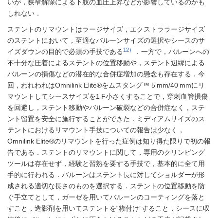
いが，狭窄解除による下肢の血圧上昇などが影響しているのかも
しれない．
ステントのリマウントはラージサイズ，エクストララージサイズ
のステントにおいて，至適なバルーンサイズの選択やシースのサ
12）
イズダウンの目的で必須の手技である
．一方で，バルーンへの
不十分な圧着によるステントの位置移動や，ステント辺縁による
バルーンの損傷などの潜在的な合併症増加の懸念も存在する．今
回，われわれはOmnilink Elite®をムスタング™ 5 mm/40 mmにリ
マウントしてシースサイズを1 F小さくすることで，穿刺血管損傷
を回避し，ステント移動やバルーン破裂などの合併症なく，ステ
ント留置を安全に施行することができた．ミディアムサイズのス
テントにおけるリマウント手技についての報告は少なく，
Omnilink Elite®のリマウントを行った症例は知り得た限りで初の報
告である．ステントのリマウントに関して，専用のクリンピング
ツールは存在せず，経験と習熟を要する手技で，基本的に全て用
手的に行われる．バルーンはステント長に対してショルダーが形
成される適切な長さのものを選択する．ステントの位置移動を防
ぐ手立てとして，ガーゼを用いてバルーンのコーティングを落と
すこと，造影剤を用いてステントを“糊付け”すること，シースに収