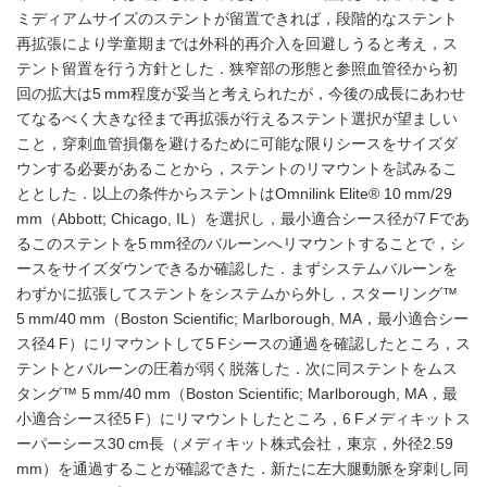
ミディアムサイズのステントが留置できれば，段階的なステント
再拡張により学童期までは外科的再介入を回避しうると考え，ス
テント留置を行う方針とした．狭窄部の形態と参照血管径から初
回の拡大は5 mm程度が妥当と考えられたが，今後の成長にあわせ
てなるべく大きな径まで再拡張が行えるステント選択が望ましい
こと，穿刺血管損傷を避けるために可能な限りシースをサイズダ
ウンする必要があることから，ステントのリマウントを試みるこ
ととした．以上の条件からステントはOmnilink Elite® 10 mm/29
mm（Abbott; Chicago, IL）を選択し，最小適合シース径が7 Fであ
るこのステントを5 mm径のバルーンへリマウントすることで，シ
ースをサイズダウンできるか確認した．まずシステムバルーンを
わずかに拡張してステントをシステムから外し，スターリング™
5 mm/40 mm（Boston Scientific; Marlborough, MA，最小適合シー
ス径4 F）にリマウントして5 Fシースの通過を確認したところ，ス
テントとバルーンの圧着が弱く脱落した．次に同ステントをムス
タング™ 5 mm/40 mm（Boston Scientific; Marlborough, MA，最
小適合シース径5 F）にリマウントしたところ，6 Fメディキットス
ーパーシース30 cm長（メディキット株式会社，東京，外径2.59
mm）を通過することが確認できた．新たに左大腿動脈を穿刺し同