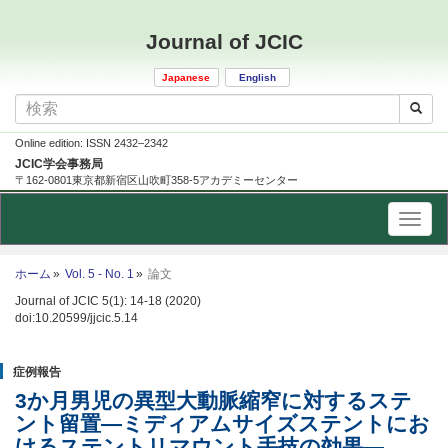
Journal of JCIC
Japanese
English
Online edition: ISSN 2432–2342
JCIC学会事務局
〒162-0801東京都新宿区山吹町358-5アカデミーセンター
ホーム
Vol. 5 - No. 1
論文
Journal of JCIC 5(1): 14-18 (2020)
doi:10.20599/jjcic.5.14
症例報告
3か月男児の異型大動脈縮窄に対するステ
ント留置
—
ミディアムサイズステントにお
けるステントリマウント手技の効果
—