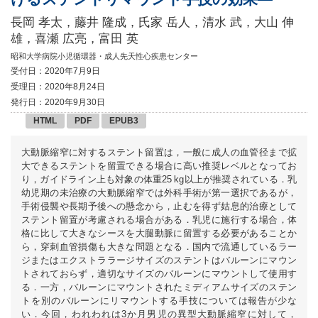
長岡 孝太，藤井 隆成，氏家 岳人，清水 武，大山 伸
雄，喜瀬 広亮，富田 英
昭和大学病院小児循環器・成人先天性心疾患センター
受付日：2020年7月9日
受理日：2020年8月24日
発行日：2020年9月30日
HTML
PDF
EPUB3
大動脈縮窄に対するステント留置は，一般に成人の血管径まで拡
大できるステントを留置できる場合に高い推奨レベルとなってお
り，ガイドライン上も対象の体重25 kg以上が推奨されている．乳
幼児期の未治療の大動脈縮窄では外科手術が第一選択であるが，
手術侵襲や長期予後への懸念から，止むを得ず姑息的治療として
ステント留置が考慮される場合がある．乳児に施行する場合，体
格に比して大きなシースを大腿動脈に留置する必要があることか
ら，穿刺血管損傷も大きな問題となる．国内で流通しているラー
ジまたはエクストララージサイズのステントはバルーンにマウン
トされておらず，適切なサイズのバルーンにマウントして使用す
る．一方，バルーンにマウントされたミディアムサイズのステン
トを別のバルーンにリマウントする手技については報告が少な
い．今回，われわれは3か月男児の異型大動脈縮窄に対して，