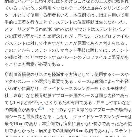
納後にバルーンにわずかに圧をかけることなどの工夫が記載され
ている．その他，外科用ベッセルテープや止血弁をクリンピング
ツールとして使用する術者もいる．本症例では，指先を用いて用
手的に圧着を行うことで，ステントの位置移動は生じなかった．
スターリング™ 5 mm/40 mmへのリマウントはステントとバルー
ンの圧着が弱かったため断念したが，同バルーンのプロファイル
がステントに対して小さすぎたことが原因であると考えられる．
このことから，ステントのリマウント手技に際しては，ステント
の径に対してリマウントするバルーンのプロファイルに限界があ
ることにも留意が必要である．
穿刺血管損傷のリスクを軽減する方法として，使用するシースや
アクセスルートの選択も重要である．シースは種類によって外径
がわずかに異なり，グライドシーススレンダー®（テルモ株式会
社，東京）など橈骨動脈アプローチ用のシースは同じ内径であっ
ても1 Fほど外径が小さくなるため有用である．屈曲しやすいなど
13）
の問題点があるが
，今回のように直線的なアプローチの場合は
同シースも選択肢となる．しかし，グライドシーススレンダー®は
最長16 cmであり，本症例では病変に届かない長さであったため使
用できなかった．病変までの距離が16 cm以内であれば，ステント