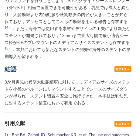
のリマウントを行うことにより，6 Fのグライドシーススレンダー
（外径5 F）相当で留置できる可能性がある．乳児では成人と異な
り，大腿動脈より内頚動脈や腋窩動脈の内径が大きいことが知ら
れており，アクセスとしてこれらの動脈を用いる報告も存在する
14）
．また，海外では使用する素材やデザインの工夫により新たな
ステントが開発されており，13 mmまで拡大可能で最小適合シー
ス径が6 Fのプレマウントのミディアムサイズステントも存在する
15）
．本邦においても新たなステントの開発や海外のステントの早
期導入が望まれる．
結語
GOTO
3か月男児の異型大動脈縮窄に対して，ミディアムサイズのステン
トを小径のバルーンにリマウントすることでシースのサイズダウ
ンが得られ，ステント留置を安全に施行できた．本手技は乳幼児
に対するステント留置において有用である．
引用文献
GOTO
1) Boe BA, Zampi JD, Schumacher KR, et al: The use and outcomes