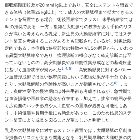
部収縮期圧較差が20 mmHg以上であり，安全にステントを留置で
きる体格（体重25 kg以上）で，成人の大動脈径まで拡大できるス
テントを留置できる場合，術後再縮窄でクラスI，未手術縮窄では
IIaの推奨である．一方，複雑な大動脈弓の狭窄があり手術のリス
クが高いと考えられる乳児，新生児の大動脈縮窄に対してはステ
ント留置を考慮することがあるとも記載されているが，対象は限
定的である．本症例は狭窄部位の特徴やIVUSの所見から，いわゆ
る異型大動脈縮窄であり，病理診断の機会がなく確定診断には至
っていないものの，高安動脈炎や線維筋性異形成などの基礎疾患
2, 4, 5）
に基づく血管狭窄が疑われた
．高安動脈炎に対するバルー
ン血管形成術では長い狭窄病変において拡張効果が不十分であっ
6）
たり，大動脈解離の危険性が高いことが指摘されている
．ま
た，炎症性変化の慢性期には外科手術も考慮されるが，急性期で
は血管損傷や再狭窄の懸念が存在する．加えて，狭窄の範囲が長
く広範囲のパッチ形成や人工血管への置換が必要な可能性もあ
り，手術侵襲や長期予後にも懸念があった．このため姑息的ステ
ント留置により成長を図ることが望ましいと判断した．
乳児の大動脈縮窄に対するステント留置では，大腿動脈の穿刺血
管損傷のリスクが大きな問題となる．乳児期早期の大腿動脈の内