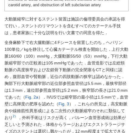
carotid artery, and obstruction of left subclavian artery
大動脈縮窄に対するステント留置は施設の倫理委員会の承認を得
て行い，ステントのリマウントを含むすべてのカテーテル手技
は，患者家族に十分な説明を行い文書での同意を得た．
全身麻酔下で右大腿動脈に4 Fシースを留置したのち，ヘパリン
100単位／kgを静注して心臓カテーテル検査を開始した．上行大動
脈160/60（100）mmHg，大腿動脈55/50（53）mmHg，下行大動
脈縮窄部での圧較差は105 mmHgであった．血管造影では左総頸
動脈の高度狭窄および左鎖骨下動脈の完全閉塞をCTと同様に認
め，腹部血管や腎動脈，近位の四肢動脈の狭窄は認めなかった．
胸部下行大動脈縮窄部の近位部参照血管径は5.5 mm，最狭窄部径
は1.3 mm，遠位部参照血管径は5.2 mm，狭窄部の長さは21.0 mm
であった（
Fig. 2a
）．IVUSでは縮窄部の最小径は1.5 mmで，血管
壁に高輝度の肥厚を認めた（
Fig. 3
）．これらの所見は，高安動脈
炎や線維筋性異形成による二次性の大動脈縮窄のそれに類似して
2）
おり
，外科手術はリスクが高く，バルーン血管形成術は効果が
乏しいと予測された．体格からラージおよびエクストララージサ
イズのステントは選択し難かったが，12 mm程度まで拡大できる