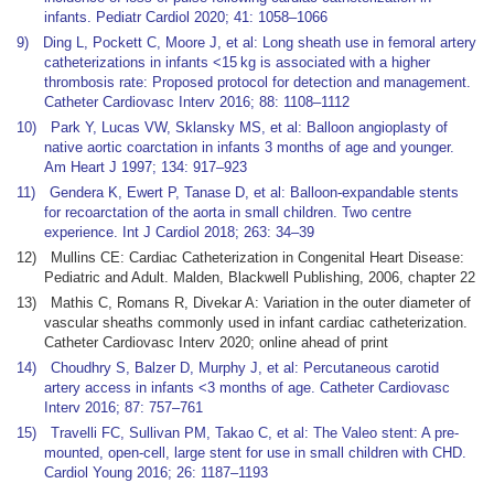
infants. Pediatr Cardiol 2020; 41: 1058–1066
9) Ding L, Pockett C, Moore J, et al: Long sheath use in femoral artery
catheterizations in infants <15 kg is associated with a higher
thrombosis rate: Proposed protocol for detection and management.
Catheter Cardiovasc Interv 2016; 88: 1108–1112
10) Park Y, Lucas VW, Sklansky MS, et al: Balloon angioplasty of
native aortic coarctation in infants 3 months of age and younger.
Am Heart J 1997; 134: 917–923
11) Gendera K, Ewert P, Tanase D, et al: Balloon-expandable stents
for recoarctation of the aorta in small children. Two centre
experience. Int J Cardiol 2018; 263: 34–39
12) Mullins CE: Cardiac Catheterization in Congenital Heart Disease:
Pediatric and Adult. Malden, Blackwell Publishing, 2006, chapter 22
13) Mathis C, Romans R, Divekar A: Variation in the outer diameter of
vascular sheaths commonly used in infant cardiac catheterization.
Catheter Cardiovasc Interv 2020; online ahead of print
14) Choudhry S, Balzer D, Murphy J, et al: Percutaneous carotid
artery access in infants <3 months of age. Catheter Cardiovasc
Interv 2016; 87: 757–761
15) Travelli FC, Sullivan PM, Takao C, et al: The Valeo stent: A pre-
mounted, open-cell, large stent for use in small children with CHD.
Cardiol Young 2016; 26: 1187–1193