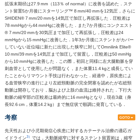
拡張末期径は27.9 mm（113％ of normal）に改善を認めた．ステ
ント留置5か月後にスターリング™ 8 mm/40 mmを12気圧，さらに
SHIDEN® 7 mm/20 mmを14気圧で加圧し再拡張した．圧較差は
78 mmHgから44 mmHgに改善した．また7か月後にコンクエスト
® 7 mm/20 mmを30気圧まで加圧して再拡張し，圧較差は24
mmHgから15 mmHgに改善した．1年3か月後にステントがカバー
していない近位端に新たに出現した狭窄に対してOmnilink Elite®
10 mm/39 mmを14気圧まで加圧して留置し，圧較差は50 mmHg
から10 mmHgに改善した．この際，初回と同様に左大腿動脈を穿
刺血管として使用したが問題なく，また体重11.4 kgと成長してい
たことからリマウント手技は行わなかった．経過中，原疾患によ
る血管狭窄の進行により左総頸動脈の完全閉塞を認めたが右総頸
動脈は開存しており，脳および上肢の血流は維持された．下行大
動脈の縮窄部の圧較差は最終的に16 mmHgとなり，現在3歳（身
長92.6 cm，体重14.2 kg）まで無症状で順調に発育している．
考察
GOTO
先天性および小児期発症心疾患に対するカテーテル治療の適応ガ
3）
イドライン
では，大動脈縮窄に対するステント留置術は，縮窄