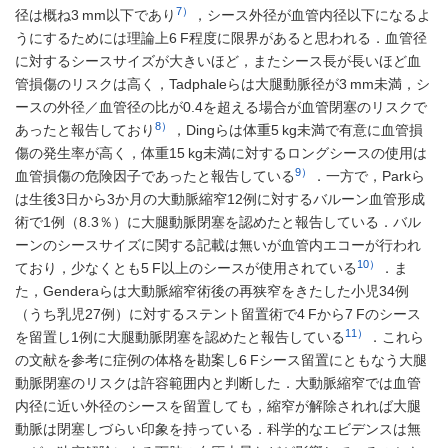
7）
径は概ね3 mm以下であり
，シース外径が血管内径以下になるよ
うにするためには理論上6 F程度に限界があると思われる．血管径
に対するシースサイズが大きいほど，またシース長が長いほど血
管損傷のリスクは高く，Tadphaleらは大腿動脈径が3 mm未満，シ
ースの外径／血管径の比が0.4を超える場合が血管閉塞のリスクで
8）
あったと報告しており
，Dingらは体重5 kg未満で有意に血管損
傷の発生率が高く，体重15 kg未満に対するロングシースの使用は
9）
血管損傷の危険因子であったと報告している
．一方で，Parkら
は生後3日から3か月の大動脈縮窄12例に対するバルーン血管形成
術で1例（8.3％）に大腿動脈閉塞を認めたと報告している．バル
ーンのシースサイズに関する記載は無いが血管内エコーが行われ
10）
ており，少なくとも5 F以上のシースが使用されている
．ま
た，Genderaらは大動脈縮窄術後の再狭窄をきたした小児34例
（うち乳児27例）に対するステント留置術で4 Fから7 Fのシース
11）
を留置し1例に大腿動脈閉塞を認めたと報告している
．これら
の文献を参考に症例の体格を勘案し6 Fシース留置にともなう大腿
動脈閉塞のリスクは許容範囲内と判断した．大動脈縮窄では血管
内径に近い外径のシースを留置しても，縮窄が解除されれば大腿
動脈は閉塞しづらい印象を持っている．科学的なエビデンスは無