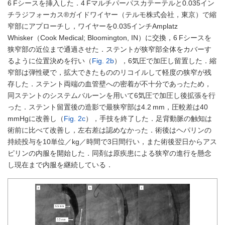
6 Fシースを挿入した．4 Fマルチパーパスカテーテルと0.035イン
チラジフォーカス®ガイドワイヤー（テルモ株式会社，東京）で縮
窄部にアプローチし，ワイヤーを0.035インチAmplatz
Whisker（Cook Medical; Bloomington, IN）に交換，6 Fシースを
狭窄部の近位まで通過させた．ステントが狭窄部全体をカバーす
るように位置決めを行い（
Fig. 2b
），6気圧で加圧し留置した．縮
窄部は弾性硬で，拡大できたもののリコイルして軽度の狭窄が残
存した．ステント両端の血管壁への密着が不十分であったため，
同ステントのシステムバルーンを用いて6気圧で加圧し後拡張を行
った．ステント留置後の造影で最狭窄部は4.2 mm，圧較差は40
mmHgに改善し（
Fig. 2c
），手技を終了した．足背動脈の触知は
術前に比べて改善し，左右差は認めなかった．術後はヘパリンの
持続投与を10単位／kg／時間で3日間行い，また術後翌日からアス
ピリンの内服を開始した．同剤は原疾患による狭窄の進行を懸念
し現在まで内服を継続している．