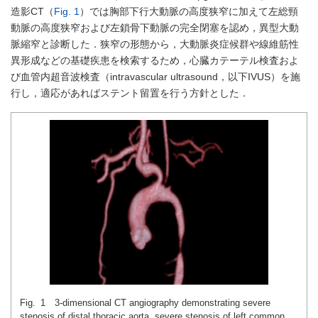
造影CT（
Fig. 1
）では胸部下行大動脈の高度狭窄に加えて左総頸
動脈の高度狭窄および左鎖骨下動脈の完全閉塞を認め，異型大動
脈縮窄と診断した．狭窄の形態から，大動脈炎症候群や線維筋性
異形成などの基礎疾患を検索するため，心臓カテーテル検査およ
び血管内超音波検査（intravascular ultrasound，以下IVUS）を施
行し，適応があればステント留置を行う方針とした．
Fig. 1 3-dimensional CT angiography demonstrating severe
stenosis of distal thoracic aorta, severe stenosis of left common