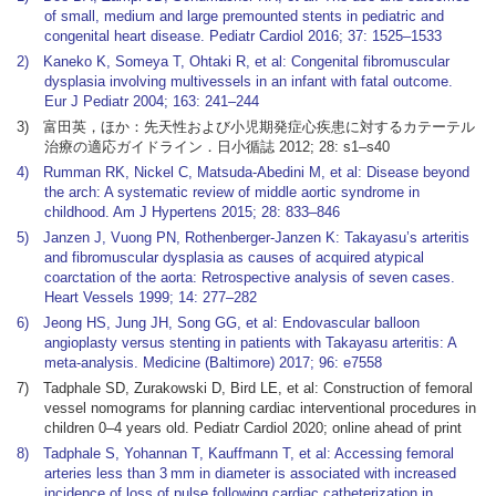
of small, medium and large premounted stents in pediatric and
congenital heart disease. Pediatr Cardiol 2016; 37: 1525–1533
2) Kaneko K, Someya T, Ohtaki R, et al: Congenital fibromuscular
dysplasia involving multivessels in an infant with fatal outcome.
Eur J Pediatr 2004; 163: 241–244
3) 富田英，ほか：先天性および小児期発症心疾患に対するカテーテル
治療の適応ガイドライン．日小循誌 2012; 28: s1–s40
4) Rumman RK, Nickel C, Matsuda-Abedini M, et al: Disease beyond
the arch: A systematic review of middle aortic syndrome in
childhood. Am J Hypertens 2015; 28: 833–846
5) Janzen J, Vuong PN, Rothenberger-Janzen K: Takayasu’s arteritis
and fibromuscular dysplasia as causes of acquired atypical
coarctation of the aorta: Retrospective analysis of seven cases.
Heart Vessels 1999; 14: 277–282
6) Jeong HS, Jung JH, Song GG, et al: Endovascular balloon
angioplasty versus stenting in patients with Takayasu arteritis: A
meta-analysis. Medicine (Baltimore) 2017; 96: e7558
7) Tadphale SD, Zurakowski D, Bird LE, et al: Construction of femoral
vessel nomograms for planning cardiac interventional procedures in
children 0–4 years old. Pediatr Cardiol 2020; online ahead of print
8) Tadphale S, Yohannan T, Kauffmann T, et al: Accessing femoral
arteries less than 3 mm in diameter is associated with increased
incidence of loss of pulse following cardiac catheterization in