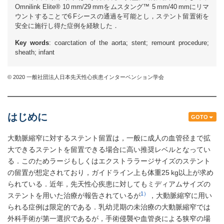
Omnilink Elite® 10 mm/29 mmをムスタング™ 5 mm/40 mmにリマ
ウントすることで6 Fシースの通過を可能とし，ステント留置術を
安全に施行し得た症例を経験した．
Key words
: coarctation of the aorta; stent; remount procedure;
sheath; infant
© 2020 一般社団法人日本先天性心疾患インターベンション学会
はじめに
GOTO
大動脈縮窄に対するステント留置は，一般に成人の血管径まで拡
大できるステントを留置できる場合に高い推奨レベルとなってい
る．このためラージもしくはエクストララージサイズのステント
の留置が想定されており，ガイドライン上も体重25 kg以上が求め
られている．近年，先天性心疾患に対してもミディアムサイズの
1）
ステントを用いた治療が報告されているが
，大動脈縮窄に用い
られる症例は限定的である．乳幼児期の未治療の大動脈縮窄では
外科手術が第一選択であるが，手術侵襲や血管炎による狭窄の場