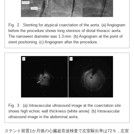
Fig. 2 Stenting for atypical coarctation of the aorta. (a) Angiogram
before the procedure shows long stenosis of distal thoracic aorta.
The narrowest diameter was 1.3 mm. (b) Angiogram at the point of
stent positioning. (c) Angiogram after the procedure.
Fig. 3 (a) Intravascular ultrasound image at the coarctation site
shows high echoic wall thickness (white arrow). (b) Intravascular
ultrasound image in the abdominal aorta.
ステント留置1か月後の心臓超音波検査で左室駆出率は72％，左室