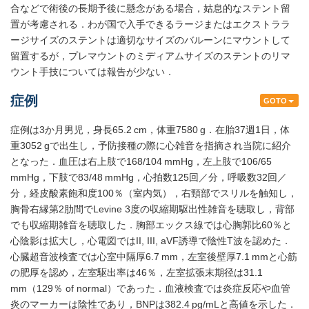
合などで術後の長期予後に懸念がある場合，姑息的なステント留
置が考慮される．わが国で入手できるラージまたはエクストララ
ージサイズのステントは適切なサイズのバルーンにマウントして
留置するが，プレマウントのミディアムサイズのステントのリマ
ウント手技については報告が少ない．
症例
GOTO
症例は3か月男児，身長65.2 cm，体重7580 g．在胎37週1日，体
重3052 gで出生し，予防接種の際に心雑音を指摘され当院に紹介
となった．血圧は右上肢で168/104 mmHg，左上肢で106/65
mmHg，下肢で83/48 mmHg，心拍数125回／分，呼吸数32回／
分，経皮酸素飽和度100％（室内気），右頸部でスリルを触知し，
胸骨右縁第2肋間でLevine 3度の収縮期駆出性雑音を聴取し，背部
でも収縮期雑音を聴取した．胸部エックス線では心胸郭比60％と
心陰影は拡大し，心電図ではII, III, aVF誘導で陰性T波を認めた．
心臓超音波検査では心室中隔厚6.7 mm，左室後壁厚7.1 mmと心筋
の肥厚を認め，左室駆出率は46％，左室拡張末期径は31.1
mm（129％ of normal）であった．血液検査では炎症反応や血管
炎のマーカーは陰性であり，BNPは382.4 pg/mLと高値を示した．