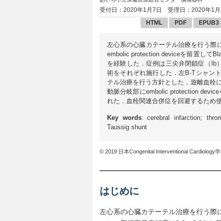
受付日：2020年1月7日
受理日：2020年1月
HTML
PDF
EPUB3
左心系の心臓カテーテル治療を行う際
embolic protection device
を経験した．症例は三尖弁閉鎖症（Ib）
術をそれぞれ施行した．左B-Tシャント
テル治療を行う方針とした．遊離血栓
動脈分岐部にembolic protecti
れた．血栓関連合併症を回避するため
Key words
: cerebral infarction; thr
Taussig shunt
© 2019 日本Congenital Interventional Cardiology
はじめに
左心系の心臓カテーテル治療を行う際