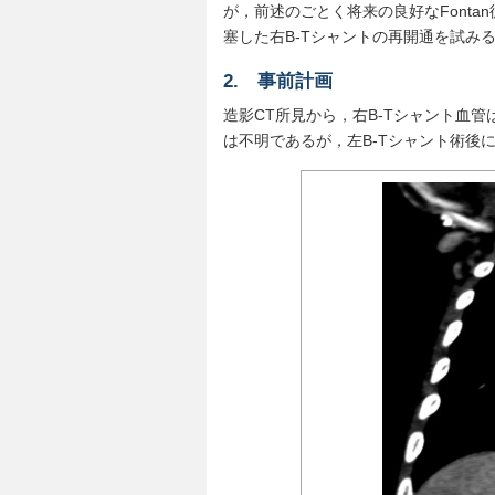
が，前述のごとく将来の良好なFont
塞した右B-Tシャントの再開通を試み
2. 事前計画
造影CT所見から，右B-Tシャント血
は不明であるが，左B-Tシャント術後