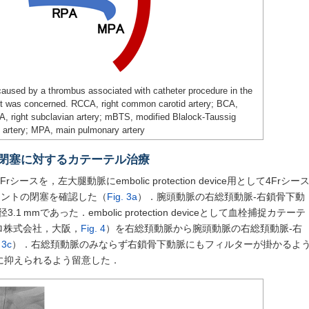
caused by a thrombus associated with catheter procedure in the
unt was concerned. RCCA, right common carotid artery; BCA,
A, right subclavian artery; mBTS, modified Blalock-Taussig
 artery; MPA, main pulmonary artery
シャント閉塞に対するカテーテル治療
を，左大腿動脈にembolic protection device用として4Frシー
ャントの閉塞を確認した（
Fig. 3a
）．腕頭動脈の右総頚動脈-右鎖骨下動
 mmであった．embolic protection deviceとして血栓捕捉カテーテ
プロ株式会社，大阪，
Fig. 4
）を右総頚動脈から腕頭動脈の右総頚動脈-右
 3c
）．右総頚動脈のみならず右鎖骨下動脈にもフィルターが掛かるよ
に抑えられるよう留意した．