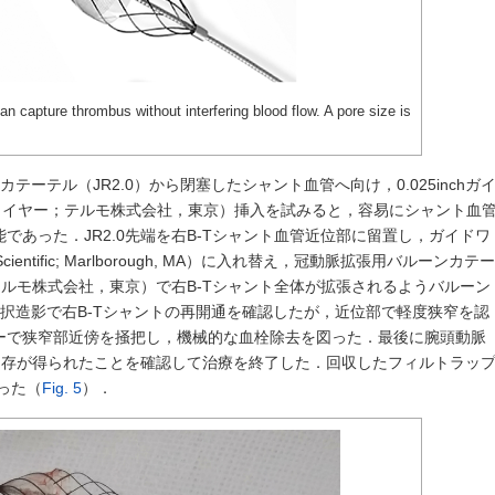
can capture thrombus without interfering blood flow. A pore size is
テーテル（JR2.0）から閉塞したシャント血管へ向け，0.025inchガ
ワイヤー；テルモ株式会社，東京）挿入を試みると，容易にシャント血
であった．JR2.0先端を右B-Tシャント血管近位部に留置し，ガイドワ
on Scientific; Marlborough, MA）に入れ替え，冠動脈拡張用バルーンカテー
15 mm；テルモ株式会社，東京）で右B-Tシャント全体が拡張されるようバルーン
択造影で右B-Tシャントの再開通を確認したが，近位部で軽度狭窄を認
ーで狭窄部近傍を掻把し，機械的な血栓除去を図った．最後に腕頭動脈
開存が得られたことを確認して治療を終了した．回収したフィルトラッ
った（
Fig. 5
）．