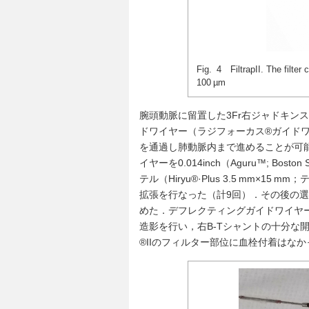
Fig. 4 FiltrapII. The filter 
100 µm
腕頭動脈に留置した3Fr右ジャドキンスカ
ドワイヤー（ラジフォーカス®ガイド
を通過し肺動脈内まで進めることが可能
イヤーを0.014inch（Aguru™; Bost
テル（Hiryu®·Plus 3.5 mm×
拡張を行なった（計9回）．その後の選
めた．デフレクティングガイドワイヤ
造影を行い，右B-Tシャントの十分な
®IIのフィルター部位に血栓付着はなか