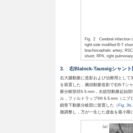
Fig. 2 Cerebral infarction 
right-side modified B-T sh
brachiocephalic artery; RSC
shunt; RPA, right pulmonary
3. 右Blalock-Taussig
右大腿動脈に造影および治療用として3Frシース
を留置した．腕頭動脈造影で右B-Tシ
脈分岐部径5.5 mm，右総頚動脈起始部径3.1
ル，フィルトラップ®II 6.5 mm（ニ
鎖骨下動脈分岐部に留置した（
Fig. 3b,
微調整し，万が一生じた虚血を最小限