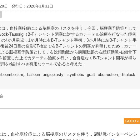
20日
発行日：2020年3月31日
には，血栓塞栓症による脳梗塞のリスクを伴う．今回，脳梗塞予防策として
を留置してBlalock-Taussig（B-T）シャント閉塞に対するカテーテル治療を行なった症例
の4か月男児．1か月時に右B-Tシャント手術，3か月時に左B-Tシャント手
術後24日目の造影CT検査で右B-Tシャントの閉塞が判明したため，カテー
による脳梗塞予防策として，右総頚動脈から腕頭動脈の右総頚動脈-右鎖骨下
on deviceを留置した上でカテーテル治療を行い，合併症なくB-Tシャント開存が得ら
使用を検討すべき有用なツールであると考えた．
omboembolism; balloon angioplasty; synthetic graft obstruction; Blalock-
学会
GOTO
には，血栓塞栓症による脳梗塞のリスクを伴う．冠動脈インターベンシ
1）