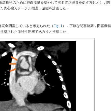
an循環獲得のために肺血流量を増やして肺血管床発育を促す方針とし，閉
るため心臓カテーテル検査，治療を計画した．
管は完全閉塞していると考えられた（
Fig. 1
）．正確な閉塞時期，閉塞機転
に形成された血栓性閉塞であろうと推察した．