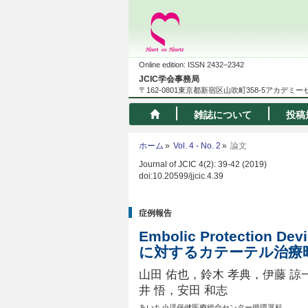
Online edition: ISSN 2432–2342
JCIC学会事務局
〒162-0801東京都新宿区山吹町358-5アカデミ
雑誌について
投稿
ホーム
Vol. 4 - No. 2
論文
Journal of JCIC 4(2): 39-42 (2019)
doi:10.20599/jjcic.4.39
症例報告
Embolic Protection 
に対するカテーテル治療
山田 佑也，鈴木 孝典，伊藤 諒
井 悟，安田 和志
あいち小児保健医療総合センター循環器科