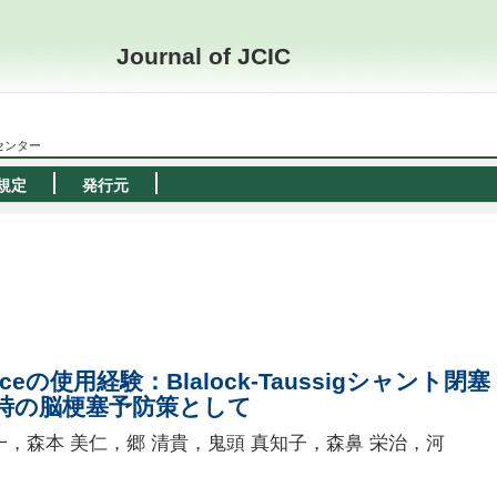
Journal of JCIC
ーセンター
規定
発行元
Deviceの使用経験
：
Blalock-Taussigシャント閉塞
時の脳梗塞予防策として
一，森本 美仁，郷 清貴，鬼頭 真知子，森鼻 栄治，河