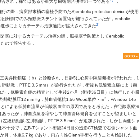
％と報告され，稀ではあるが重大な周術期合併症の一つである
．
病変部末梢の塞栓予防のためembolic protection deviceが使用
困難例でのみ頸動脈ステント留置術が施行されていたが，embolic
2）
梗塞予防策の進歩によりカテーテル治療適応が拡大されてきた
．
）シャント閉塞に対するカテーテル治療の際，脳梗塞予防策としてembolic
を経験したので報告する．
GOTO
三尖弁閉鎖症（Ib）と診断され，日齢5に心房中隔裂開術が行われた．1
右肺動脈，PTFE 3.5 mm）が施行されたが，術後も低酸素血症により酸
た．低酸素血症の精査として生後2か月（術後36日目）に施行した心
2
動脈圧12 mmHg，肺血管抵抗1.56 Wood単位・m
，PA index 145
ことによる低肺血流量が低酸素血症の原因であると考えた．在宅酸素療
はあったが，肺血流量を増やして肺血管床発育を促すことが望ましいと
左総頸動脈-左肺動脈，PTFE 3.5 mm）が追加された．しかし両側シ
不十分で，左B-Tシャント術後24日目の造影CT検査で右側シャント血
月，体重6.7 kgであり，両方向性Glenn手術を行うことも検討した