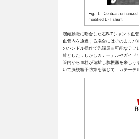
Fig. 1 Contrast-enhanced c
modified B-T shunt
腕頭動脈に吻合した右B-Tシャント血
血管内を通過する場合にはそのままバ
のハンドル操作で先端屈曲可能なデフ
針とした．しかしカテーテルやガイド
管内から血栓が遊離し脳梗塞を来しう
いて脳梗塞予防策を講じて，カテーテ