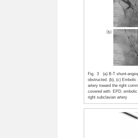
Fig. 3 (a) B-T shunt-angio
obstructed. (b), (c) Embolic
artery toward the right comm
covered with. EPD, embolic
right subclavian artery