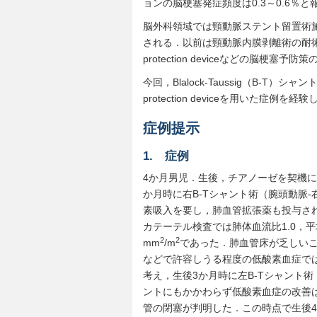
ョンの脳梗塞発症頻度は0.3～0.6
脳外科領域では頸動脈ステント留置術施行の際，
される．以前は頸動脈内膜剥離術の耐術
protection deviceなどの脳
今回，Blalock-Taussig（B-T
protection deviceを用いた症例
症例提示
1. 症例
4か月男児．生後，チアノーゼを契機に
か月時に右B-Tシャント術（腕頭動脈-
素吸入を要し，肺血管拡張薬も投与され
カテーテル検査では肺体血流比1.0，平均肺
2
2
mm
/m
であった．肺血管床が乏しい
などで許容しうる程度の低酸素血症で
考え，生後3か月時に左B-Tシャント術（
ントにもかかわらず低酸素血症の改善は
管の閉塞が判明した．この時点で生後4か