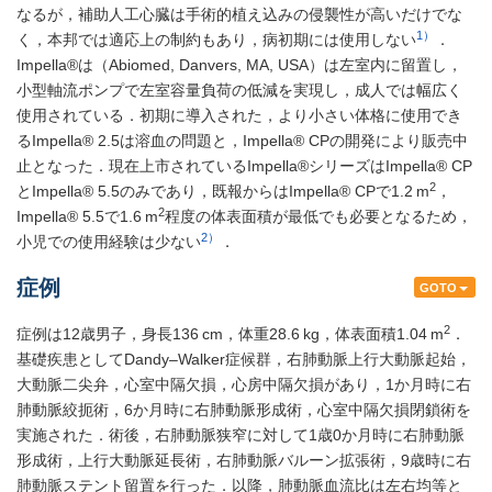
なるが，補助人工心臓は手術的植え込みの侵襲性が高いだけでな
1）
く，本邦では適応上の制約もあり，病初期には使用しない
．
Impella®は（Abiomed, Danvers, MA, USA）は左室内に留置し，
小型軸流ポンプで左室容量負荷の低減を実現し，成人では幅広く
使用されている．初期に導入された，より小さい体格に使用でき
るImpella® 2.5は溶血の問題と，Impella® CPの開発により販売中
止となった．現在上市されているImpella®シリーズはImpella® CP
2
とImpella® 5.5のみであり，既報からはImpella® CPで1.2 m
，
2
Impella® 5.5で1.6 m
程度の体表面積が最低でも必要となるため，
2）
小児での使用経験は少ない
．
症例
GOTO
2
症例は12歳男子，身長136 cm，体重28.6 kg，体表面積1.04 m
．
基礎疾患としてDandy–Walker症候群，右肺動脈上行大動脈起始，
大動脈二尖弁，心室中隔欠損，心房中隔欠損があり，1か月時に右
肺動脈絞扼術，6か月時に右肺動脈形成術，心室中隔欠損閉鎖術を
実施された．術後，右肺動脈狭窄に対して1歳0か月時に右肺動脈
形成術，上行大動脈延長術，右肺動脈バルーン拡張術，9歳時に右
肺動脈ステント留置を行った．以降，肺動脈血流比は左右均等と