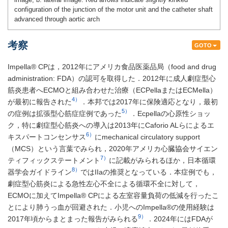
configuration of the junction of the motor unit and the catheter shaft
advanced through aortic arch
考察
GOTO
Impella® CPは，2012年にアメリカ食品医薬品局（food and drug
administration: FDA）の認可を取得した．2012年に成人劇症型心
筋炎患者へECMOと組み合わせた治療（ECPellaまたはECMella）
4）
が最初に報告された
．本邦では2017年に保険適応となり，最初
5）
の症例は拡張型心筋症症例であった
．Ecpellaの心原性ショッ
ク，特に劇症型心筋炎への導入は2013年にCaforio ALらによるエ
6）
キスパートコンセンサス
にmechanical circulatory support
（MCS）という言葉でみられ，2020年アメリカ心臓協会サイエン
7）
ティフィックステートメント
に記載がみられるほか，日本循環
8）
器学会ガイドライン
ではIIaの推奨となっている．本症例でも，
劇症型心筋炎による急性左心不全による循環不全に対して，
ECMOに加えてImpella® CPによる左室容量負荷の低減を行ったこ
とにより肺うっ血が回避された．小児へのImpella®の使用経験は
9）
2017年頃からまとまった報告がみられる
．2024年にはFDAが