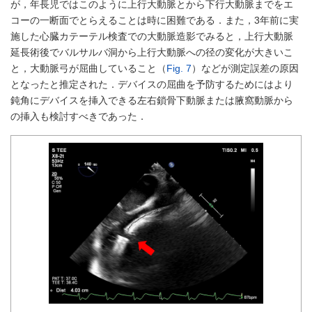
が，年長児ではこのように上行大動脈とから下行大動脈までをエ
コーの一断面でとらえることは時に困難である．また，3年前に実
施した心臓カテーテル検査での大動脈造影でみると，上行大動脈
延長術後でバルサルバ洞から上行大動脈への径の変化が大きいこ
と，大動脈弓が屈曲していること（
Fig. 7
）などが測定誤差の原因
となったと推定された．デバイスの屈曲を予防するためにはより
鈍角にデバイスを挿入できる左右鎖骨下動脈または腋窩動脈から
の挿入も検討すべきであった．