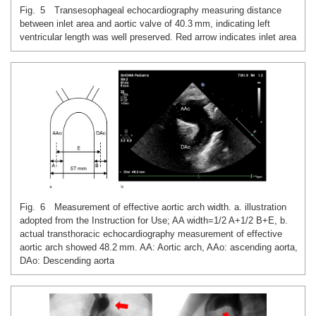
Fig. 5 Transesophageal echocardiography measuring distance
between inlet area and aortic valve of 40.3 mm, indicating left
ventricular length was well preserved. Red arrow indicates inlet area
Fig. 6 Measurement of effective aortic arch width. a. illustration
adopted from the Instruction for Use; AA width=1/2 A+1/2 B+E, b.
actual transthoracic echocardiography measurement of effective
aortic arch showed 48.2 mm. AA: Aortic arch, AAo: ascending aorta,
DAo: Descending aorta