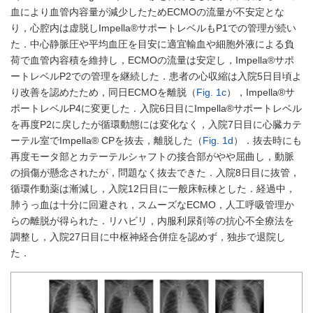
血により血管内容量が減少したためECMOの流量が不安定とな
り，心腔内は虚脱しImpella®サポートレベルもP1での管理が続い
た．中心静脈圧や平均血圧を目安に適宜輸血や細胞外液による負
荷で血管内容積を維持し，ECMOの流量は安定し，Impella®サポ
ートレベルP2での管理を継続した．患者の心収縮は入院5日目頃よ
り改善を認めたため，同日ECMOを離脱（
Fig. 1c
），Impella®サ
ポートレベルP4に変更した．入院6日目にImpella®サポートレベル
を再度P2に戻したが循環動態には変化なく，入院7日目に心臓カテ
ーテル室でImpella® CPを抜去，離脱した（
Fig. 1d
）．抜去時にも
再度モータ部とカテーテルシャフトの接合部がやや屈曲し，動脈
の損傷が懸念されたが，問題なく抜去できた．入院8日目に抜管，
循環作動薬は漸減し，入院12日目に一般床転棟とした．経過中，
肺うっ血は十分に回避され，スムーズなECMO，人工呼吸管理か
らの離脱が得られた．リハビリ，内服利尿剤等の抗心不全療法を
調整し，入院27日目に中枢神経合併症を認めず，独歩で退院し
た．