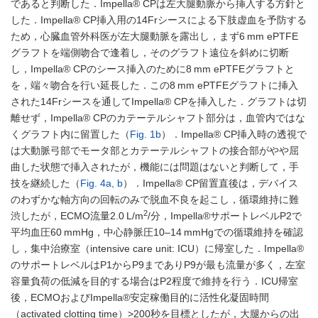
であると判断した．Impella® CPは左大腿動脈から挿入する方針と
した．Impella® CP挿入用の14Frシースによる下肢虚血を予防する
ため，心臓血管外科医が左大腿動脈を露出し，まず6 mm ePTFE
グラフトを端側吻合で逢着し，そのグラフト遠位を斜めに切断
し，Impella® CPのシース挿入のために8 mm ePTFEグラフトと
を，端々吻合を行い延長した．この8 mm ePTFEグラフトに挿入
された14Frシースを通してImpella® CPを挿入した．グラフトは切
離せず，Impella® CPのカテーテルシャフト部分は，血管内ではな
くグラフト内に留置した（
Fig. 1b
）．Impella® CP挿入時の透視で
は大動脈弓部でモータ部とカテーテルシャフトの接合部がやや屈
曲した状態で挿入されたが，機能には問題はないと判断して，手
技を継続した（
Fig. 4a, b
）．Impella® CP留置直後は，デバイス
のわずかな軸方向の回転のみで脱血不良を起こし，循環維持に難
2
渋したが，ECMO流量2.0 L/m
/分，Impella®サポートレベルP2で
平均血圧60 mmHg，中心静脈圧10–14 mmHgでの循環維持を確認
し，集中治療室（intensive care unit: ICU）に帰室した．Impella®
のサポートレベルはP1からP9までありP9が最も流量が多く，左室
容量負荷の低減を目的する場合はP2程度で維持を行う．ICU帰室
後，ECMOおよびImpella®安定稼働目的に活性化凝固時間
（activated clotting time）>200秒を目標としたが，大腿からの出