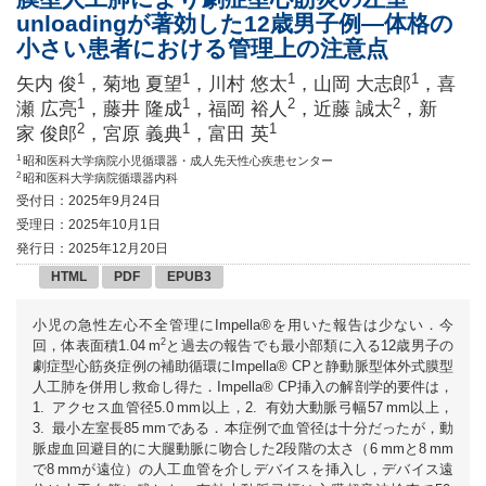
unloadingが著効した12歳男子例
—
体格の
小さい患者における管理上の注意点
1
1
1
1
矢内 俊
，菊地 夏望
，川村 悠太
，山岡 大志郎
，喜
1
1
2
2
瀬 広亮
，藤井 隆成
，福岡 裕人
，近藤 誠太
，新
2
1
1
家 俊郎
，宮原 義典
，富田 英
1
昭和医科大学病院小児循環器・成人先天性心疾患センター
2
昭和医科大学病院循環器内科
受付日：2025年9月24日
受理日：2025年10月1日
発行日：2025年12月20日
HTML
PDF
EPUB3
小児の急性左心不全管理にImpella®を用いた報告は少ない．今
2
回，体表面積1.04 m
と過去の報告でも最小部類に入る12歳男子の
劇症型心筋炎症例の補助循環にImpella® CPと静動脈型体外式膜型
人工肺を併用し救命し得た．Impella® CP挿入の解剖学的要件は，
1. アクセス血管径5.0 mm以上，2. 有効大動脈弓幅57 mm以上，
3. 最小左室長85 mmである．本症例で血管径は十分だったが，動
脈虚血回避目的に大腿動脈に吻合した2段階の太さ（6 mmと8 mm
で8 mmが遠位）の人工血管を介しデバイスを挿入し，デバイス遠