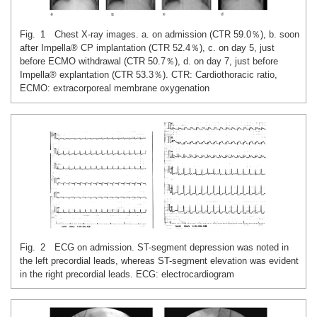
Fig. 1 Chest X-ray images. a. on admission (CTR 59.0％), b. soon
after Impella® CP implantation (CTR 52.4％), c. on day 5, just
before ECMO withdrawal (CTR 50.7％), d. on day 7, just before
Impella® explantation (CTR 53.3％). CTR: Cardiothoracic ratio,
ECMO: extracorporeal membrane oxygenation
Fig. 2 ECG on admission. ST-segment depression was noted in
the left precordial leads, whereas ST-segment elevation was evident
in the right precordial leads. ECG: electrocardiogram