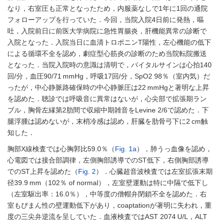
なり，右室圧も正常となったため，内服薬なしで1年に1回の通院
フォローアップを行っていた．今回，当院入院4日前に発熱，嘔
吐，入院前日に前医大学病院に急性胃腸炎，肝機能異常の診断で
入院となった．入院当日に血清トロポニンT陽性，左心機能の低下
による循環不全を認め，劇症型心筋炎の診断のため当院転院搬送
となった．当院入院時の意識は清明で，バイタルサインは心拍140
回/分，血圧90/71 mmHg，呼吸17回/分，SpO2 98％（室内気）だ
ったが，中心静脈路確保時の中心静脈圧は22 mmHgと著明な上昇
を認めた．聴診では呼吸音に異常はないが，心尖部で拡張期ラン
ブル，胸骨左縁第2肋間で収縮中期雑音をLevine 2/6で認めた．下
腿浮腫は認めないが，末梢冷感は認め，肝臓を肋骨弓下に2 cm触
知した．
胸部X線検査では心胸郭比59.0％（
Fig. 1a
），肺うっ血像を認め，
心電図では接合部調律，左側胸部誘導でのST低下，右側胸部誘導
でのST上昇を認めた（
Fig. 2
）．心臓超音波検査では左室拡張末期
径39.9 mm（102％ of normal），左室壁運動は特に中隔で低下し
（左室駆出率：16.0％），中等度の僧帽弁閉鎖不全を認めた．右
室もびまん性の壁運動低下があり，coaptationが著明に失われ，重
度の三尖弁逆流を呈していた．血液検査ではAST 2074 U/L，ALT