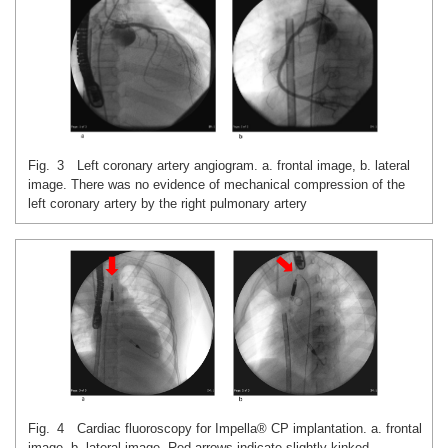
Fig. 3 Left coronary artery angiogram. a. frontal image, b. lateral
image. There was no evidence of mechanical compression of the
left coronary artery by the right pulmonary artery
Fig. 4 Cardiac fluoroscopy for Impella® CP implantation. a. frontal
image, b. lateral image. Red arrows indicate slightly kinked