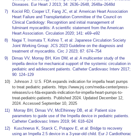
Diseases. Eur Heart J 2013; 34: 2636–2648, 2648a–2648d
7) Kociol RD, Cooper LT, Fang JC, et al: American Heart Association
Heart Failure and Transplantation Committee of the Council on
Clinical Cardiology: Recognition and initial management of
fulminant myocarditis: A scientific statement from the American
Heart Association. Circulation 2020; 141: e69–e92
8) Nagai T, Inomata T, Kohno T, et al: Japanese Circulation Society
Joint Working Group: JCS 2023 Guideline on the diagnosis and
treatment of myocarditis. Circ J 2023; 87: 674–754
9) Dimas VV, Morray BH, Kim DW, et al: A multicenter study of the
impella device for mechanical support of the systemic circulation in
pediatric and adolescent patients. Catheter Cardiovasc Interv 2017;
90: 124–129
10) Johnson J: U.S. FDA expands indication for impella heart pumps
to treat pediatric patients. https://www.jnj.com/media-center/press-
releases/u-s-fda-expands-indication-for-impella-heart-pumps-to-
treat-pediatric-patients. Published 2024. Updated December 12,
2024. Accessed September 10, 2025
11) Morray BH, Dimas VV, McElhinney DB, et al: Patient size
parameters to guide use of the Impella device in pediatric patients.
Catheter Cardiovasc Interv 2019; 94: 618–624
12) Kuschnerus K, Starck C, Potapov E, et al: Bridge to recovery
using an Impella 2.5 device in a 3-year-old child. Eur J Cardiothorac