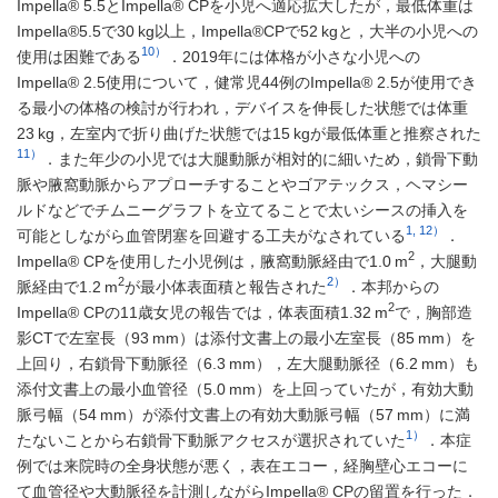
Impella® 5.5とImpella® CPを小児へ適応拡大したが，最低体重は
Impella®5.5で30 kg以上，Impella®CPで52 kgと，大半の小児への
10）
使用は困難である
．2019年には体格が小さな小児への
Impella® 2.5使用について，健常児44例のImpella® 2.5が使用でき
る最小の体格の検討が行われ，デバイスを伸長した状態では体重
23 kg，左室内で折り曲げた状態では15 kgが最低体重と推察された
11）
．また年少の小児では大腿動脈が相対的に細いため，鎖骨下動
脈や腋窩動脈からアプローチすることやゴアテックス，ヘマシー
ルドなどでチムニーグラフトを立てることで太いシースの挿入を
1, 12）
可能としながら血管閉塞を回避する工夫がなされている
．
2
Impella® CPを使用した小児例は，腋窩動脈経由で1.0 m
，大腿動
2
2）
脈経由で1.2 m
が最小体表面積と報告された
．本邦からの
2
Impella® CPの11歳女児の報告では，体表面積1.32 m
で，胸部造
影CTで左室長（93 mm）は添付文書上の最小左室長（85 mm）を
上回り，右鎖骨下動脈径（6.3 mm），左大腿動脈径（6.2 mm）も
添付文書上の最小血管径（5.0 mm）を上回っていたが，有効大動
脈弓幅（54 mm）が添付文書上の有効大動脈弓幅（57 mm）に満
1）
たないことから右鎖骨下動脈アクセスが選択されていた
．本症
例では来院時の全身状態が悪く，表在エコー，経胸壁心エコーに
て血管径や大動脈径を計測しながらImpella® CPの留置を行った．