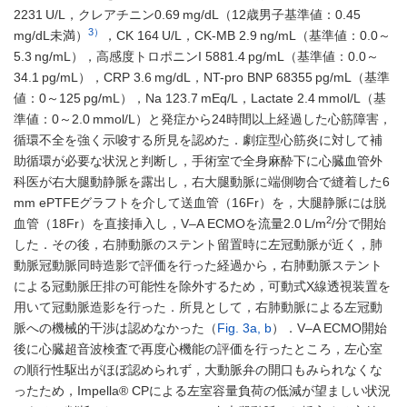
2231 U/L，クレアチニン0.69 mg/dL（12歳男子基準値：0.45
3）
mg/dL未満）
，CK 164 U/L，CK-MB 2.9 ng/mL（基準値：0.0～
5.3 ng/mL），高感度トロポニンI 5881.4 pg/mL（基準値：0.0～
34.1 pg/mL），CRP 3.6 mg/dL，NT-pro BNP 68355 pg/mL（基準
値：0～125 pg/mL），Na 123.7 mEq/L，Lactate 2.4 mmol/L（基
準値：0～2.0 mmol/L）と発症から24時間以上経過した心筋障害，
循環不全を強く示唆する所見を認めた．劇症型心筋炎に対して補
助循環が必要な状況と判断し，手術室で全身麻酔下に心臓血管外
科医が右大腿動静脈を露出し，右大腿動脈に端側吻合で縫着した6
mm ePTFEグラフトを介して送血管（16Fr）を，大腿静脈には脱
2
血管（18Fr）を直接挿入し，V–A ECMOを流量2.0 L/m
/分で開始
した．その後，右肺動脈のステント留置時に左冠動脈が近く，肺
動脈冠動脈同時造影で評価を行った経過から，右肺動脈ステント
による冠動脈圧排の可能性を除外するため，可動式X線透視装置を
用いて冠動脈造影を行った．所見として，右肺動脈による左冠動
脈への機械的干渉は認めなかった（
Fig. 3a, b
）．V–A ECMO開始
後に心臓超音波検査で再度心機能の評価を行ったところ，左心室
の順行性駆出がほぼ認められず，大動脈弁の開口もみられなくな
ったため，Impella® CPによる左室容量負荷の低減が望ましい状況