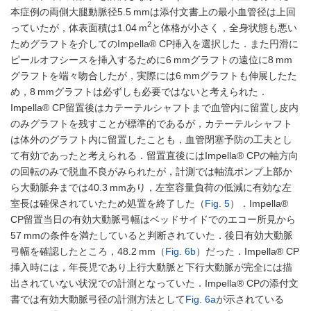
本症例の両側大腿動脈径5.5 mmは添付文書上の最小血管径は上回
2
っていたが，体表面積は1.04 m
と体格が小さく，全身状態も悪い
ためグラフトを介してのImpella® CP挿入を選択した．また円滑に
ピールオフシースを挿入するために6 mmグラフトの遠位に8 mm
グラフトを端々吻合したが，実際には6 mmグラフトも伸展したた
め，8 mmグラフトは必ずしも必要ではないと考えられた．
Impella® CP留置後はカテーテルシャフトまで血管内に留置し皮内
のみグラフトを残すことが標準的であるが，カテーテルシャフト
は体外のグラフト内に留置したことも，血管閉塞予防の工夫とし
て有効であったと考えられる．留置直後にはImpella® CPの軸方向
の回転のみで脱血不良がみられたが，計測では軸流ポンプ上部か
ら大動脈弁までは40.3 mmあり，左室容量負荷の低減に有効な左
室長は確保されていたため処置を終了した（
Fig. 5
）．Impella®
CP留置当日の有効大動脈弓幅はベッドサイドでのエコー所見から
57 mmの条件を満たしていると判断されていた．後日有効大動脈
弓幅を確認したところ，48.2 mm（
Fig. 6b
）だった．Impella® CP
挿入時には，年長児であり上行大動脈と下行大動脈が完全には描
出されていない状況での計測となっていた．Impella® CPの添付文
書では有効大動脈弓径の計測方法として
Fig. 6a
が示されている