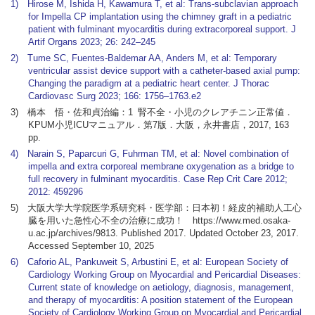
1) Hirose M, Ishida H, Kawamura T, et al: Trans-subclavian approach
for Impella CP implantation using the chimney graft in a pediatric
patient with fulminant myocarditis during extracorporeal support. J
Artif Organs 2023; 26: 242–245
2) Tume SC, Fuentes-Baldemar AA, Anders M, et al: Temporary
ventricular assist device support with a catheter-based axial pump:
Changing the paradigm at a pediatric heart center. J Thorac
Cardiovasc Surg 2023; 166: 1756–1763.e2
3) 橋本 悟・佐和貞治編：1 腎不全・小児のクレアチニン正常値．
KPUM小児ICUマニュアル．第7版．大阪，永井書店，2017, 163
pp.
4) Narain S, Paparcuri G, Fuhrman TM, et al: Novel combination of
impella and extra corporeal membrane oxygenation as a bridge to
full recovery in fulminant myocarditis. Case Rep Crit Care 2012;
2012: 459296
5) 大阪大学大学院医学系研究科・医学部：日本初！経皮的補助人工心
臓を用いた急性心不全の治療に成功！ https://www.med.osaka-
u.ac.jp/archives/9813. Published 2017. Updated October 23, 2017.
Accessed September 10, 2025
6) Caforio AL, Pankuweit S, Arbustini E, et al: European Society of
Cardiology Working Group on Myocardial and Pericardial Diseases:
Current state of knowledge on aetiology, diagnosis, management,
and therapy of myocarditis: A position statement of the European
Society of Cardiology Working Group on Myocardial and Pericardial