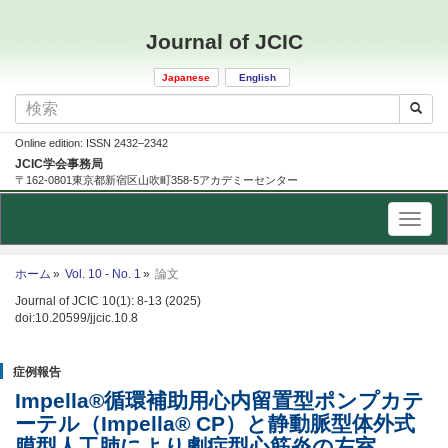
Journal of JCIC
Japanese
English
Online edition: ISSN 2432–2342
JCIC学会事務局
〒162-0801東京都新宿区山吹町358-5アカデミーセンター
ホーム
Vol. 10 - No. 1
論文
Journal of JCIC 10(1): 8-13 (2025)
doi:10.20599/jjcic.10.8
症例報告
Impella®循環補助用心内留置型ポンプカテ
ーテル（Impella® CP）と静動脈型体外式
膜型人工肺により劇症型心筋炎の左室