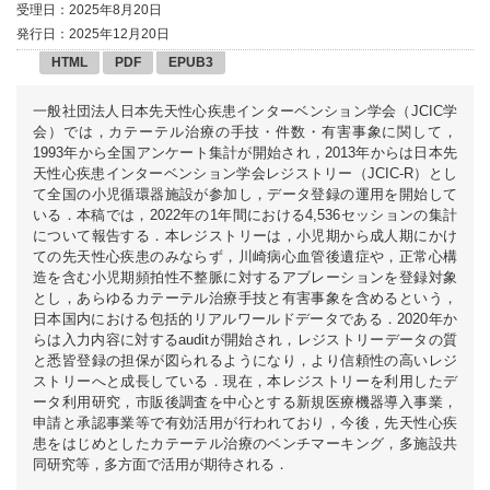
受理日：2025年8月20日
発行日：2025年12月20日
HTML
PDF
EPUB3
一般社団法人日本先天性心疾患インターベンション学会（JCIC学
会）では，カテーテル治療の手技・件数・有害事象に関して，
1993年から全国アンケート集計が開始され，2013年からは日本先
天性心疾患インターベンション学会レジストリー（JCIC-R）とし
て全国の小児循環器施設が参加し，データ登録の運用を開始して
いる．本稿では，2022年の1年間における4,536セッションの集計
について報告する．本レジストリーは，小児期から成人期にかけ
ての先天性心疾患のみならず，川崎病心血管後遺症や，正常心構
造を含む小児期頻拍性不整脈に対するアブレーションを登録対象
とし，あらゆるカテーテル治療手技と有害事象を含めるという，
日本国内における包括的リアルワールドデータである．2020年か
らは入力内容に対するauditが開始され，レジストリーデータの質
と悉皆登録の担保が図られるようになり，より信頼性の高いレジ
ストリーへと成長している．現在，本レジストリーを利用したデ
ータ利用研究，市販後調査を中心とする新規医療機器導入事業，
申請と承認事業等で有効活用が行われており，今後，先天性心疾
患をはじめとしたカテーテル治療のベンチマーキング，多施設共
同研究等，多方面で活用が期待される．