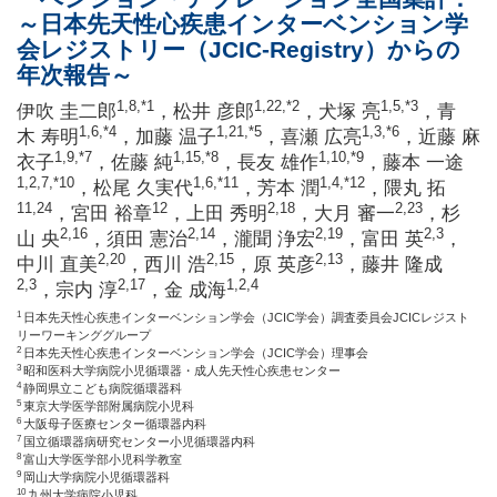
～日本先天性心疾患インターベンション学
会レジストリー（JCIC-Registry）からの
年次報告～
1,8
,*1
1,22
,*2
1,5
,*3
伊吹 圭二郎
，松井 彦郎
，犬塚 亮
，青
1,6
,*4
1,21
,*5
1,3
,*6
木 寿明
，加藤 温子
，喜瀬 広亮
，近藤 麻
1,9
,*7
1,15
,*8
1,10
,*9
衣子
，佐藤 純
，長友 雄作
，藤本 一途
1,2,7
,*10
1,6
,*11
1,4
,*12
，松尾 久実代
，芳本 潤
，隈丸 拓
11,24
12
2,18
2,23
，宮田 裕章
，上田 秀明
，大月 審一
，杉
2,16
2,14
2,19
2,3
山 央
，須田 憲治
，瀧聞 浄宏
，富田 英
，
2,20
2,15
2,13
中川 直美
，西川 浩
，原 英彦
，藤井 隆成
2,3
2,17
1,2,4
，宗内 淳
，金 成海
1
日本先天性心疾患インターベンション学会（JCIC学会）調査委員会JCICレジスト
リーワーキンググループ
2
日本先天性心疾患インターベンション学会（JCIC学会）理事会
3
昭和医科大学病院小児循環器・成人先天性心疾患センター
4
静岡県立こども病院循環器科
5
東京大学医学部附属病院小児科
6
大阪母子医療センター循環器内科
7
国立循環器病研究センター小児循環器内科
8
富山大学医学部小児科学教室
9
岡山大学病院小児循環器科
10
九州大学病院小児科