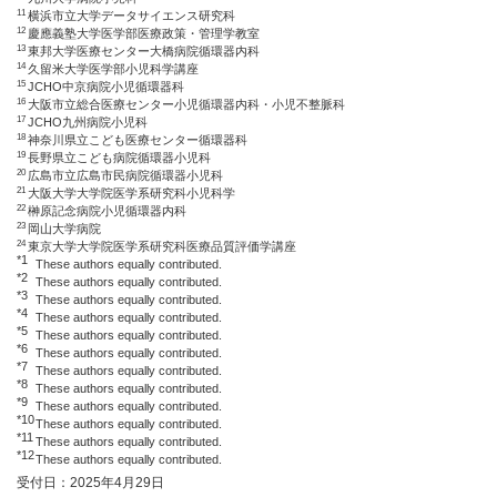
11
横浜市立大学データサイエンス研究科
12
慶應義塾大学医学部医療政策・管理学教室
13
東邦大学医療センター大橋病院循環器内科
14
久留米大学医学部小児科学講座
15
JCHO中京病院小児循環器科
16
大阪市立総合医療センター小児循環器内科・小児不整脈科
17
JCHO九州病院小児科
18
神奈川県立こども医療センター循環器科
19
長野県立こども病院循環器小児科
20
広島市立広島市民病院循環器小児科
21
大阪大学大学院医学系研究科小児科学
22
榊原記念病院小児循環器内科
23
岡山大学病院
24
東京大学大学院医学系研究科医療品質評価学講座
*1
These authors equally contributed.
*2
These authors equally contributed.
*3
These authors equally contributed.
*4
These authors equally contributed.
*5
These authors equally contributed.
*6
These authors equally contributed.
*7
These authors equally contributed.
*8
These authors equally contributed.
*9
These authors equally contributed.
*10
These authors equally contributed.
*11
These authors equally contributed.
*12
These authors equally contributed.
受付日：2025年4月29日