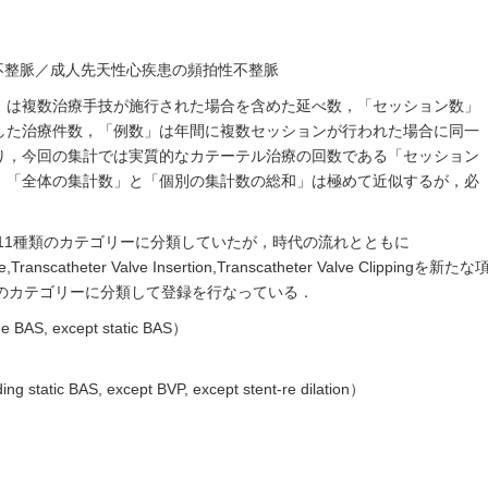
不整脈／成人先天性心疾患の頻拍性不整脈
」は複数治療手技が施行された場合を含めた延べ数，「セッション数」
した治療件数，「例数」は年間に複数セッションが行われた場合に同一
り，今回の集計では実質的なカテーテル治療の回数である「セッション
，「全体の集計数」と「個別の集計数の総和」は極めて近似するが，必
技を11種類のカテゴリーに分類していたが，時代の流れとともに
,Transcatheter Valve Insertion,Transcatheter Valve Clippingを新たな
類のカテゴリーに分類して登録を行なっている．
e BAS, except static BAS）
g static BAS, except BVP, except stent-re dilation）