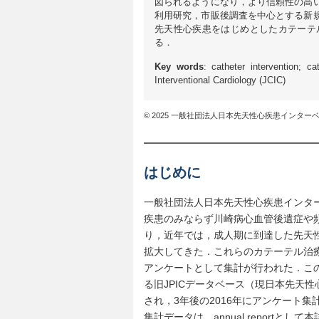
図られるようになり，より信頼性の高
利用研究，市販後調査を中心とする新
先天性心疾患をはじめとしたカテーテ
る．
Key words
: catheter intervention; c
Interventional Cardiology (JCIC)
© 2025 一般社団法人日本先天性心疾患インター
はじめに
一般社団法人日本先天性心疾患インター
疾患のみならず川崎病心血管後遺症や
り，近年では，成人期に到達した先天性心疾患（a
拡大してきた．これらのカテーテル治療
アンケートとして集計が行われた．こ
る旧JPICデータベース（現日本先天性心
され，3年後の2016年にアンケート集
集計データは，annual reportとし