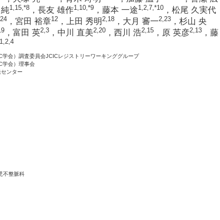
1,15
,*8
1,10
,*9
1,2,7
,*10
 純
，長友 雄作
，藤本 一途
，松尾 久実代
,24
12
2,18
2,23
，宮田 裕章
，上田 秀明
，大月 審一
，杉山 央
19
2,3
2,20
2,15
2,13
，富田 英
，中川 直美
，西川 浩
，原 英彦
，藤
1,2,4
C学会）調査委員会JCICレジストリーワーキンググループ
C学会）理事会
患センター
児不整脈科