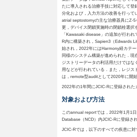
たに導入される治療手技に対応して登
分化および，入力方法の改善を行っている．20
atrial septostomyの主な治療器具にZ
更，デバイス閉鎖実施時の閉鎖栓選択
「Kawasaki disease」の追加が
R内に構築され，Sapien3（Edwards L
始され，2022年にはHarmony経カテーテル
同様のシステム構築が進められた．現在
ジストリーデータの利活用だけではな
用などが行われている．また，レジスト
は，remote型auditとして2020
2022年の1年間にJCIC-Rに登録
対象および方法
このannual reportでは，2022年1月1
Database（NCD）内JCIC-Rに
JCIC-Rでは，以下のすべての疾患