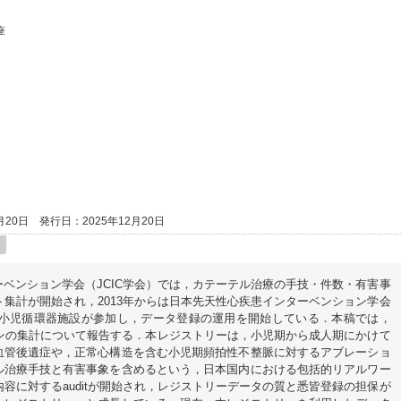
座
月20日
発行日：2025年12月20日
ベンション学会（JCIC学会）では，カテーテル治療の手技・件数・有害事
ト集計が開始され，2013年からは日本先天性心疾患インターベンション学会
国の小児循環器施設が参加し，データ登録の運用を開始している．本稿では，
ッションの集計について報告する．本レジストリーは，小児期から成人期にかけて
血管後遺症や，正常心構造を含む小児期頻拍性不整脈に対するアブレーショ
ル治療手技と有害事象を含めるという，日本国内における包括的リアルワー
内容に対するauditが開始され，レジストリーデータの質と悉皆登録の担保が