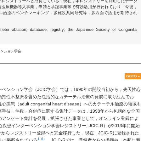
いレジストリーへと成長している．現在，本レジストリーを利用したデータ
規医療機器導入事業，申請と承認事業等で有効活用が行われており，今後，
ル治療のベンチマーキング，多施設共同研究等，多方面で活用が期待され
atheter ablation; database; registry; the Japanese Society of Congenital
ベンション学会
GOTO
ベンション学会（JCIC学会）では，1990年の開設当初から，先天性心
頻拍性不整脈を含めた包括的なカテーテル治療の発展に取り組んでお
dult congenital heart disease）へのカテーテル治療の領域も
手技・件数・合併症に関する集計データは，1998年から包括的な全国
のアンケート集計を発展，拡張させた事業として，オンライン登録によ
疾患インターベンション学会レジストリー; JCIC-R）が2013年に開始
計からレジストリー登録へと完全移行した．現在，JCIC-Rに登録された
1–6）
て本誌に掲載されている
．JCIC-Rでは，登録者からの指摘や，本邦に新