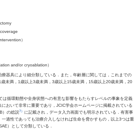
ectomy
coverage
ntervention）
ation and/or cryoablation）
治療器具により細分類している．また，年齢層に関しては，これまでの
歳未満，1歳以上3歳未満，3歳以上15歳未満，15歳以上20歳未満，20
AE）については循環動態や全身状態への有意な影響をもたらすレベルの事象を定義
において非常に重要であり，JCIC学会ホームページに掲載されている
7）
DB）の総説
に記載され，データ入力画面でも明示されている．有害事
，一過性であっても治療介入しなければ生命を脅かすもの，以上3つは重
ent; SAE）として分類している．