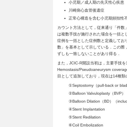
小児期／成人期の先天性心疾患
川崎病心血管後遺症
正常心構造を含む小児期頻拍性
カウント方法として，従来通り「件数
は複数手技が施行された場合を一括と
症例を一括とした症例数と定義してお
数」を基本として示している．この際
ずしも一致しないことがあり得る．
また，JCIC-R開設当初は，主要手
Hemostasis/Pseudoaneurysm coverage
目として追加しており，現在は14種
①
Septostomy（pull-back or blad
②
Balloon Valvuloplasty（BVP）
③
Balloon Dilation（BD）（includin
④
Stent Implantation
⑤
Stent Redilation
⑥
Coil Embolization