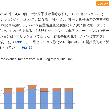
GOTO
（4,940件，4,419例）の治療手技が登録された．4,536セッションのう
ベンションが行われたことになる．例えば，バルーン拡張術での左右肺
張術の同時施行，デバイス留置術直後の脱落に引き続く回収術，ステン
ンションに含まれる．4,536セッション中，非アブレーションのカテー
ーションは330セッションであった．有害事象発生率は3.7％（非アブレ
であった（
Table 1
）．総セッション数は2020年にJCIC-R開始後初めて
持されていた（
Fig. 1
）．
se event summary from JCIC-Registry during 2022