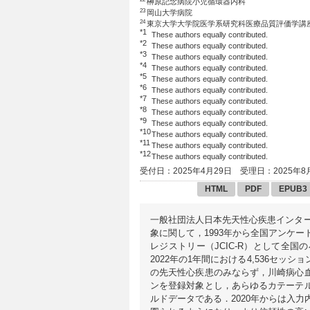
榊原記念病院小児循環器内科
23
岡山大学病院
24
東京大学大学院医学系研究科医療品質評価学講
*1
These authors equally contributed.
*2
These authors equally contributed.
*3
These authors equally contributed.
*4
These authors equally contributed.
*5
These authors equally contributed.
*6
These authors equally contributed.
*7
These authors equally contributed.
*8
These authors equally contributed.
*9
These authors equally contributed.
*10
These authors equally contributed.
*11
These authors equally contributed.
*12
These authors equally contributed.
受付日：2025年4月29日
受理日：2025年8
HTML
PDF
EPUB3
一般社団法人日本先天性心疾患インター
象に関して，1993年から全国アンケー
レジストリー（JCIC-R）として全
2022年の1年間における4,536セ
の先天性心疾患のみならず，川崎病心
ンを登録対象とし，あらゆるカテーテ
ルドデータである．2020年からは入力