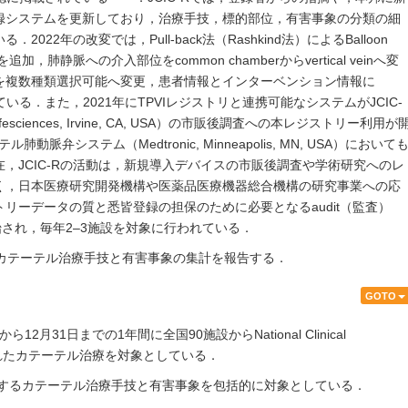
録システムを更新しており，治療手技，標的部位，有害事象の分類の細
22年の改変では，Pull-back法（Rashkind法）によるBalloon
-5を追加，肺静脈への介入部位をcommon chamberからvertical veinへ変
を複数種類選択可能へ変更，患者情報とインターベンション情報に
行われている．また，2021年にTPVIレジストリと連携可能なシステムがJCIC-
ifesciences, Irvine, CA, USA）の市販後調査への本レジストリー利用が
肺動脈弁システム（Medtronic, Minneapolis, MN, USA）において
，JCIC-Rの活動は，新規導入デバイスの市販後調査や学術研究へのレ
く，日本医療研究開発機構や医薬品医療機器総合機構の研究事業への応
リーデータの質と悉皆登録の担保のために必要となるaudit（監査）
年に開始され，毎年2–3施設を対象に行われている．
されたカテーテル治療手技と有害事象の集計を報告する．
GOTO
日から12月31日までの1年間に全国90施設からNational Clinical
登録されたカテーテル治療を対象としている．
に対するカテーテル治療手技と有害事象を包括的に対象としている．