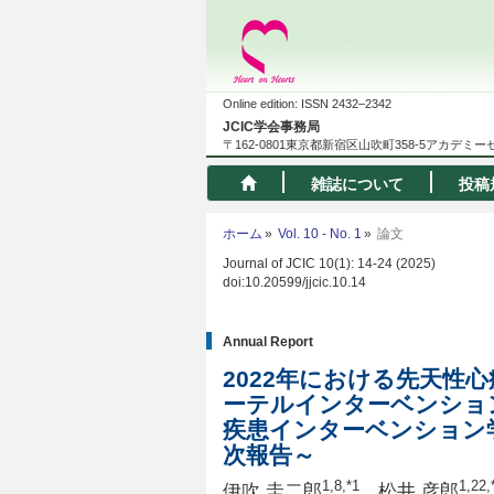
Online edition: ISSN 2432–2342
JCIC学会事務局
〒162-0801東京都新宿区山吹町358-5アカデミ
雑誌について
投稿
ホーム
Vol. 10 - No. 1
論文
Journal of JCIC 10(1): 14-24 (2025)
doi:10.20599/jjcic.10.14
Annual Report
2022年における先天性
ーテルインターベンショ
疾患インターベンション学会
次報告～
1,8
,*1
1,22
,
伊吹 圭二郎
，松井 彦郎