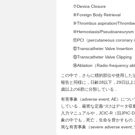
⑦
Device Closure
⑧
Foreign Body Retrieval
⑨
Thrombus aspiration/Thromb
⑩
Hemostasis/Pseudoaneurysm 
⑪
PCI（percutaneous coronary i
⑫
Transcatheter Valve Insertion
⑬
Transcatheter Valve Clipping
⑭
Ablation（Radio-frequency abl
この中で，さらに標的部位や使用した
報告と同様に，日齢28以下，29日以上1
歳以上の6群に分類している．
有害事象（adverse event; 
している．厳密な定義づけはデータ収集
入力マニュアルや，JCIC-R（旧JPIC-
象の中でも，死亡，生命を脅かすもの
篤な有害事象（severe adverse ev