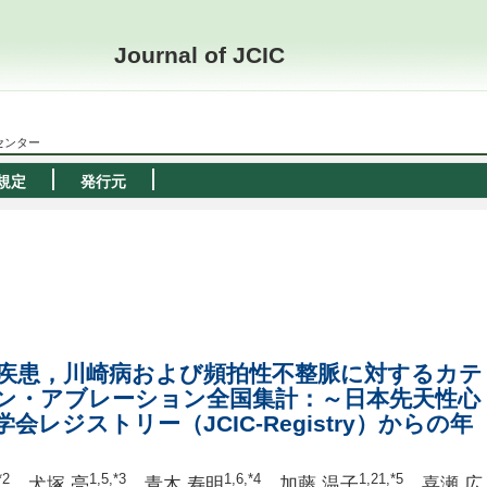
Journal of JCIC
ーセンター
規定
発行元
心疾患，川崎病および頻拍性不整脈に対するカテ
ン・アブレーション全国集計：～日本先天性心
レジストリー（JCIC-Registry）からの年
*2
1,5
,*3
1,6
,*4
1,21
,*5
，犬塚 亮
，青木 寿明
，加藤 温子
，喜瀬 広