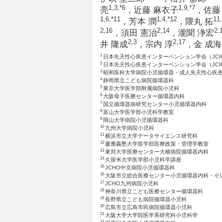
1,3
,*6
1,9
,*7
亮
，近藤 麻衣子
，佐藤
1,6
,*11
1,4
,*12
11
，芳本 潤
，隈丸 拓
2,16
2,14
2,
，須田 憲治
，瀧聞 浄宏
2,3
2,17
井 隆成
，宗内 淳
，金 成海
1
日本先天性心疾患インターベンション学会（JCI
2
日本先天性心疾患インターベンション学会（JCI
3
昭和医科大学病院小児循環器・成人先天性心疾
4
静岡県立こども病院循環器科
5
東京大学医学部附属病院小児科
6
大阪母子医療センター循環器内科
7
国立循環器病研究センター小児循環器内科
8
富山大学医学部小児科学教室
9
岡山大学病院小児循環器科
10
九州大学病院小児科
11
横浜市立大学データサイエンス研究科
12
慶應義塾大学医学部医療政策・管理学教室
13
東邦大学医療センター大橋病院循環器内科
14
久留米大学医学部小児科学講座
15
JCHO中京病院小児循環器科
16
大阪市立総合医療センター小児循環器内科・小
17
JCHO九州病院小児科
18
神奈川県立こども医療センター循環器科
19
長野県立こども病院循環器小児科
20
広島市立広島市民病院循環器小児科
21
大阪大学大学院医学系研究科小児科学
22