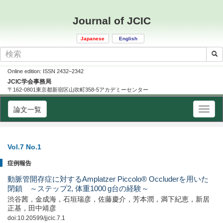
Journal of JCIC
Japanese
English
Online edition: ISSN 2432–2342
JCIC学会事務局
〒162-0801東京都新宿区山吹町358-5アカデミーセンター
論文一覧
Vol.7 No.1
症例報告
動脈管開存症に対するAmplatzer Piccolo® Occluderを用いた
閉鎖 ～ステップ2, 体重1000 g台の経験～
渋谷茜，金成海，石垣瑞彦，佐藤慶介，芳本潤，満下紀恵，新居
正基，田中靖彦
doi:10.20599/jjcic.7.1