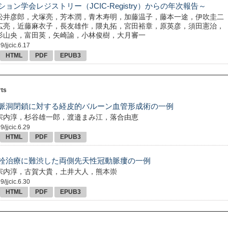
ョン学会レジストリー（JCIC-Registry）からの年次報告～
松井彦郎，犬塚亮，芳本潤，青木寿明，加藤温子，藤本一途，伊吹圭二
広亮，近藤麻衣子，長友雄作，隈丸拓，宮田裕章，原英彦，須田憲治，
杉山央，富田英，矢崎諭，小林俊樹，大月審一
9/jjcic.6.17
HTML
PDF
EPUB3
rts
脈洞閉鎖に対する経皮的バルーン血管形成術の一例
宗内淳，杉谷雄一郎，渡邉まみ江，落合由恵
9/jjcic.6.29
HTML
PDF
EPUB3
栓治療に難渋した両側先天性冠動脈瘻の一例
宗内淳，古賀大貴，土井大人，熊本崇
9/jjcic.6.30
HTML
PDF
EPUB3