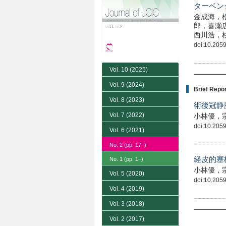
ターベンシ
金成海，
郎，喜瀬
西川浩，
doi:10.2059
Vol. 10
(2025)
Vol. 9
(2024)
Brief Repo
Vol. 8
(2023)
術後冠静
Vol. 7
(2022)
小林優，
doi:10.2059
Vol. 6
(2021)
No. 2
(pp. 17–)
経皮的塞
No. 1
(pp. 1–)
小林優，
Vol. 5
(2020)
doi:10.2059
Vol. 4
(2019)
Vol. 3
(2018)
Vol. 2
(2017)