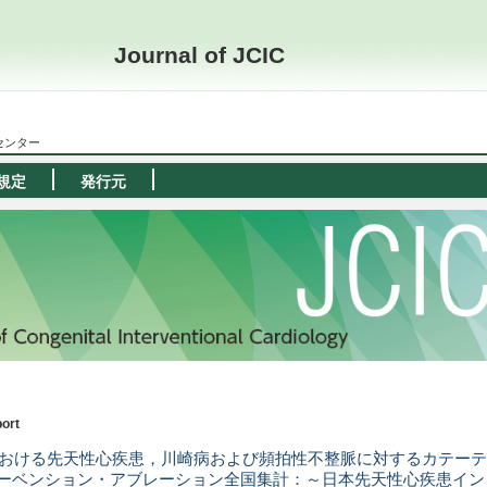
Journal of JCIC
ーセンター
規定
発行元
ort
年における先天性心疾患，川崎病および頻拍性不整脈に対するカテーテ
ーベンション・アブレーション全国集計：～日本先天性心疾患イン