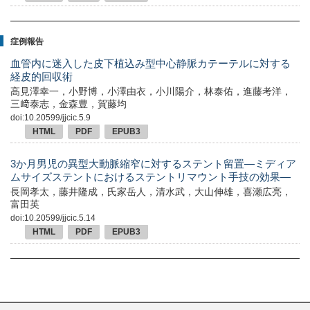
症例報告
血管内に迷入した皮下植込み型中心静脈カテーテルに対する
経皮的回収術
高見澤幸一，小野博，小澤由衣，小川陽介，林泰佑，進藤考洋，
三﨑泰志，金森豊，賀藤均
doi:10.20599/jjcic.5.9
HTML
PDF
EPUB3
3か月男児の異型大動脈縮窄に対するステント留置—ミディア
ムサイズステントにおけるステントリマウント手技の効果—
長岡孝太，藤井隆成，氏家岳人，清水武，大山伸雄，喜瀬広亮，
富田英
doi:10.20599/jjcic.5.14
HTML
PDF
EPUB3