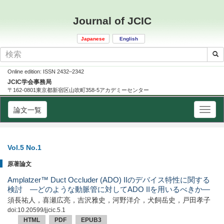
Journal of JCIC
Japanese
English
Online edition: ISSN 2432–2342
JCIC学会事務局
〒162-0801東京都新宿区山吹町358-5アカデミーセンター
論文一覧
Vol.5 No.1
原著論文
Amplatzer™ Duct Occluder (ADO) IIのデバイス特性に関する
検討 —どのような動脈管に対してADO IIを用いるべきか—
須長祐人，喜瀬広亮，吉沢雅史，河野洋介，犬飼岳史，戸田孝子
doi:10.20599/jjcic.5.1
HTML
PDF
EPUB3