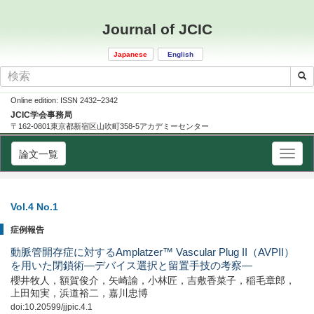
Journal of JCIC
Japanese
English
Online edition: ISSN 2432–2342
JCIC学会事務局
〒162-0801東京都新宿区山吹町358-5アカデミーセンター
論文一覧
Vol.4 No.1
症例報告
動脈管開存症に対するAmplatzer™ Vascular Plug II（AVPII）
を用いた閉鎖術—デバイス選択と留置手技の考察—
櫻井牧人，額賀俊介，矢崎諭，小林匠，吉敷香菜子，稲毛章郎，
上田知実，浜道裕二，嘉川忠博
doi:10.20599/jjpic.4.1