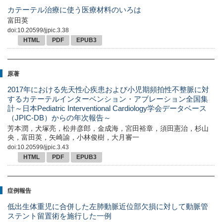
カテーテル治療に使う医療材料のいろは
富田英
doi:10.20599/jjpic.3.38
HTML
PDF
EPUB3
原著
2017年における先天性心疾患および小児期頻拍性不整脈に対
するカテーテルインターベンション・アブレーション全国集
計～日本Pediatric Interventional Cardiology学会データベース
（JPIC-DB）からの年次報告～
芳本潤，犬塚亮，松井彦郎，金成海，宮田裕章，須田憲治，杉山
央，富田英，矢崎諭，小林俊樹，大月審一
doi:10.20599/jjpic.3.43
HTML
PDF
EPUB3
症例報告
低出生体重児に合併した左肺動脈近位部欠損に対して動脈管
ステント留置術を施行した一例