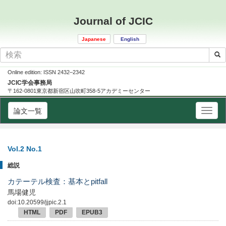
Journal of JCIC
Japanese
English
Online edition: ISSN 2432–2342
JCIC学会事務局
〒162-0801東京都新宿区山吹町358-5アカデミーセンター
論文一覧
Vol.2 No.1
総説
カテーテル検査：基本とpitfall
馬場健児
doi:10.20599/jjpic.2.1
HTML
PDF
EPUB3