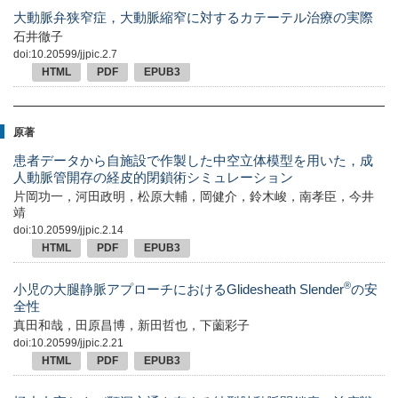
大動脈弁狭窄症，大動脈縮窄に対するカテーテル治療の実際
石井徹子
doi:10.20599/jjpic.2.7
HTML
PDF
EPUB3
原著
患者データから自施設で作製した中空立体模型を用いた，成
人動脈管開存の経皮的閉鎖術シミュレーション
片岡功一，河田政明，松原大輔，岡健介，鈴木峻，南孝臣，今井
靖
doi:10.20599/jjpic.2.14
HTML
PDF
EPUB3
®
小児の大腿静脈アプローチにおけるGlidesheath Slender
の安
全性
真田和哉，田原昌博，新田哲也，下薗彩子
doi:10.20599/jjpic.2.21
HTML
PDF
EPUB3