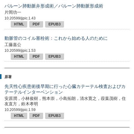
バルーン肺動脈弁形成術／バルーン肺動脈形成術
片岡功一
10.20599/jjpic.1.43
HTML
PDF
EPUB3
動脈管のコイル塞栓術：これから始める人のために
工藤嘉公
10.20599/jjpic.1.53
HTML
PDF
EPUB3
原著
先天性心疾患術後早期に行った心臓カテーテル検査およびカ
テーテルインターベンション
安原潤，小林俊樹，熊本崇，小島拓朗，清水寛之，葭葉茂樹，住
友直方，鈴木孝明
10.20599/jjpic.1.59
HTML
PDF
EPUB3