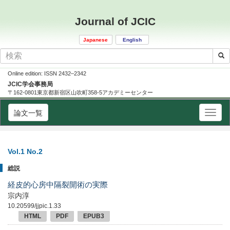
Journal of JCIC
Japanese
English
Online edition: ISSN 2432–2342
JCIC学会事務局
〒162-0801東京都新宿区山吹町358-5アカデミーセンター
論文一覧
Vol.1 No.2
総説
経皮的心房中隔裂開術の実際
宗内淳
10.20599/jjpic.1.33
HTML
PDF
EPUB3