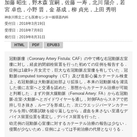
加藤 昭生，野木森 宜嗣，佐藤 一寿，北川 陽介，若
宮 卓也，小野 晋，金 基成，柳 貞光，上田 秀明
神奈川県立こども医療センター循環器内科
受付日：2018年3月19日
受理日：2018年7月8日
発行日：2019年8月31日
HTML
PDF
EPUB3
冠動脈瘻（Coronary Artery Fistula: CAF）の中で稀な右冠動脈左室
瘻に対し，経皮的閉鎖栓留置を行った初めての症例を報告する．
症例は1歳9ヶ月女児で，巨大な右冠動脈左室瘻を有していた．冠
動脈computed tomography（CT）及び造影心臓カテーテル検査
上，右冠動脈は大動脈起始部より拡張し，本来の冠動脈域を灌流
した後に左室へと交通を認めた．形態からカテーテル治療が可能
と判断した．まず片側大腿動脈（Femoral Artery: FA）から右冠動
脈-左室-大動脈へとガイドワイヤーを通し，対側FAからスネアで把
持し引き抜き，ループを形成した．次にウエッジバーマンカテー
テルを用い閉塞試験を繰り返しながら，虚血を来さない至適なデ
バイス留置位置を選定し，デバイス留置を行った．
幼児例の冠動脈心室瘻に対するカテーテル治療の報告は少ない．
侵襲が少ないため，症例によっては手術治療の代替となりうる．