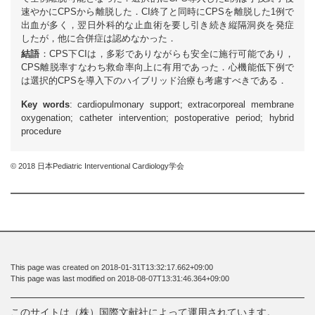
速やかにCPSから離脱した．CI終了と同時にCPSを離脱した1例で
出血が多く，翌日外科的な止血術を要し引き続き縦隔洞炎を発症
したが，他に合併症は認めなかった．
結語
：CPS下CIは，多彩でありながらも安全に施行可能であり，
CPS離脱率すなわち救命率向上に有用であった．心機能低下例で
は選択的CPSを導入下のハイブリッド治療も考慮すべきである．
Key words
: cardiopulmonary support; extracorporeal membrane
oxygenation; catheter intervention; postoperative period; hybrid
procedure
© 2018 日本Pediatric Interventional Cardiology学会
This page was created on 2018-01-31T13:32:17.662+09:00
This page was last modified on 2018-08-07T13:31:46.364+09:00
このサイトは（株）国際文献社によって運用されています。