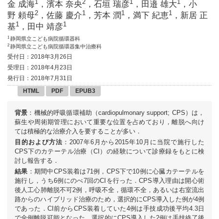
1
2
1
1
金 成海
，濱本 奈央
，石垣 瑞彦
，田邉 雄大
，小
2
1
1
1
野 頼母
，佐藤 慶介
，芳本 潤
，満下 紀恵
，新居 正
1
1
基
，田中 靖彦
1
静岡県立こども病院循環器科
2
静岡県立こども病院循環器集中治療科
受付日：2018年3月26日
受理日：2018年4月23日
発行日：2018年7月31日
HTML
PDF
EPUB3
背景
：機械的呼吸循環補助（cardiopulmonary support; CPS）は，
蘇生や周術期管理において重要な位置を占めており，離脱へ向け
ては積極的な治療介入を要することが多い．
目的および方法
：2007年6月から2015年10月に当院で施行した
CPS下のカテーテル治療（CI）の経験について診療録をもとに検
討し報告する．
結果
：期間中CPS装着は71例，CPS下で10例に心臓カテーテルを
施行し，うち6例にのべ7回のCIを行った．CPS導入理由は開心術
後人工心肺離脱不可2例，呼吸不全，循環不全，あるいは右室流出
路からのハイブリッド治療のため，選択的にCPS導入した例が4例
であった．CI前からCPS装着していた4例は手技成功後平均4.3日
で全例離脱可能となった．選択的にCPS導入した2例は手技終了後