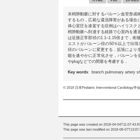
末梢肺動脈に対するバルーン血管形成
するもの，広範な還流障害がある場合
体心室圧を凌駕する症例はハイリスク
梢肺動脈へ到達する経路で心室内を通
は近接正常部径の1.1–1.15倍まで，術後
エストがバルーン径の50％以上で出現し
径のバルーンに変更する．拡張により
能を速やかに正常化させ，バルーンを病
やplugなどでの閉塞を考慮する．
Key words
: branch pulmonary artery st
© 2018 日本Pediatric Interventional Cardiology学
This page was created on 2018-04-04T11:07:43.8
This page was last modified on 2018-08-07T13:07