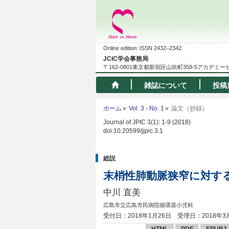
Online edition: ISSN 2432–2342
JCIC学会事務局
〒162-0801東京都新宿区山吹町358-5アカデミ
雑誌について
投稿
ホーム
Vol. 3 - No. 1
論文（抄録）
Journal of JPIC 3(1): 1-9 (2018)
doi:10.20599/jjpic.3.1
総説
末梢性肺動脈狭窄に対す
中川 直美
広島市立広島市民病院循環器小児科
受付日：2018年1月26日
受理日：2018年3
HTML
PDF
EPUB3