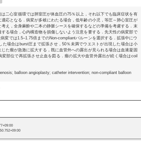
術は二心室循環では肺室圧が体血圧の75％以上，それ以下でも臨床症状を有
に適応となる．病変が多岐にわたる場合，低年齢の小児，等圧～肺心室圧が
と考え，全身麻酔や二本の静脈シースを確保するなどの準備を考慮する．末
過する場合，心内構造物を損傷しないよう注意を要する．先天性の病変部で
病変では1.5–1.75倍までのNon-compliantバルーンを選択する．拡張中にウ
た場合はburst圧まで拡張させ，50％未満でウエストが出現した場合は小
生じた瘤が急激に拡大する，既に血管外への露出が見られる場合は血液凝固
変部位で再拡張させ止血を図る．瘤の拡大や血管外露出が続く場合はcoil
enosis; balloon angioplasty; catheter intervention; non-compliant balloon
会
77+09:00
:50.752+09:00