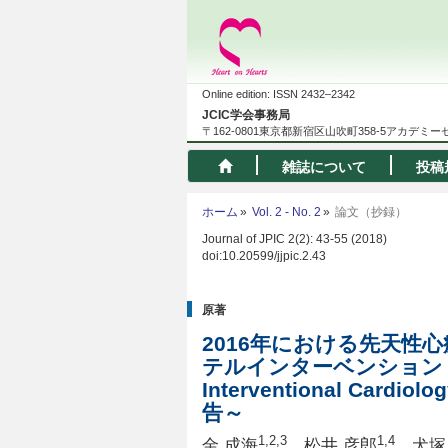
Online edition: ISSN 2432–2342
JCIC学会事務局
〒162-0801東京都新宿区山吹町358-5アカデミ
雑誌について
投稿
ホーム
Vol. 2 - No. 2
論文（抄録）
Journal of JPIC 2(2): 43-55 (2018)
doi:10.20599/jjpic.2.43
原著
2016年における先天性
テルインターベンション・ア
Interventional Ca
告～
1,2,3
1,4
金 成海
，松井 彦郎
，犬塚