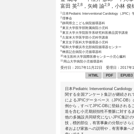
2,8
2,9
富田 英
，矢崎 諭
，小林 俊
1
日本Pediatric Interventional Cardio
2
理事会
3
静岡県立こども病院循環器科
4
東京大学医学部附属病院小児科
5
東京大学大学院医学系研究科医療品質学講座
6
久留米大学医学部小児科学講座
7
東京女子医科大学循環器小児科
8
昭和大学横浜市北部病院循環器センター
9
榊原記念病院小児循環器科
10
埼玉医科大学国際医療センター小児心臓科
11
岡山大学病院小児循環器科
受付日：2017年11月22日
受理日：2017年1
HTML
PDF
EPUB3
日本Pediatric Interventiona
関する全国アンケート集計が継続されてきた．20
によるJPICデータベース（JPIC-D
例から，すべてJPIC-DBに登録さ
造を含む小児期頻拍性不整脈に対する
他の多施設共同研究にないJPIC集
技，標的部位，有害事象の分類がさら
者および家族への説明や，有害事象へ