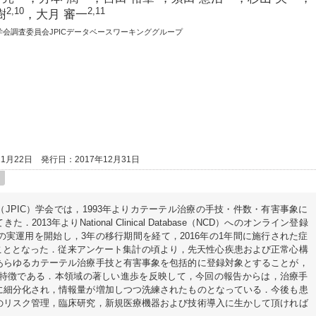
2,10
2,11
樹
，大月 審一
logy（JPIC）学会調査委員会JPICデータベースワーキンググループ
1月22日
発行日：2017年12月31日
l Cardiology（JPIC）学会では，1993年よりカテーテル治療の手技・件数・有害事象に
13年よりNational Clinical Database（NCD）へのオンライン登録
B）の実運用を開始し，3年の移行期間を経て，2016年の1年間に施行された症
れることとなった．従来アンケート集計の頃より，先天性心疾患および正常心構
あらゆるカテーテル治療手技と有害事象を包括的に登録対象とすることが，
計の特徴である．本領域の著しい進歩を反映して，今回の報告からは，治療手
に細分化され，情報量が増加しつつ洗練されたものとなっている．今後も患
のリスク管理，臨床研究，新規医療機器および技術導入に生かして頂ければ