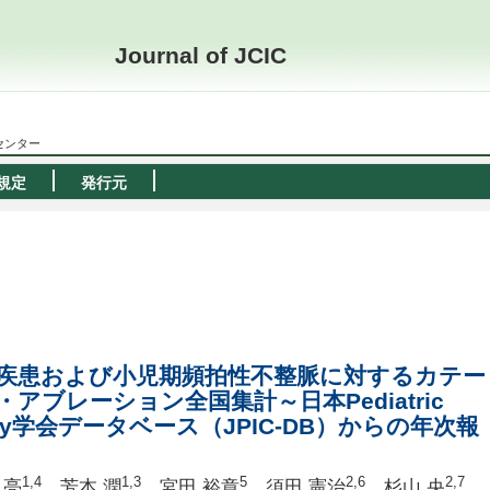
Journal of JCIC
ーセンター
規定
発行元
心疾患および小児期頻拍性不整脈に対するカテー
ブレーション全国集計～日本Pediatric
rdiology学会データベース（JPIC-DB）からの年次報
1,4
1,3
5
2,6
2,7
 亮
，芳本 潤
，宮田 裕章
，須田 憲治
，杉山 央
，