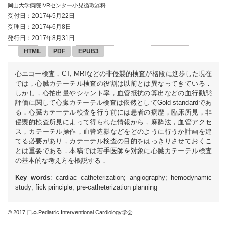
岡山大学病院IVRセンター小児循環器科
受付日：2017年5月22日
受理日：2017年6月8日
発行日：2017年8月31日
HTML
PDF
EPUB3
心エコー検査，CT, MRIなどの非侵襲的検査が格段に進歩した現在
では，心臓カテーテル検査の役割は以前とは異なってきている．
しかし，心拍出量やシャント率，血管抵抗の算出などの血行動態
評価に関して心臓カテーテル検査は依然としてGold standardであ
る．心臓カテーテル検査を行う前には患者の病歴，臨床所見，非
侵襲的検査所見によって得られた情報から，麻酔法，血管アクセ
ス，カテーテル操作，血管造影などをどのように行うか計画を建
てる必要があり，カテーテル検査の目的をはっきりさせておくこ
とは重要である．本稿では若手医師を対象に心臓カテーテル検査
の基本的な考え方を概説する．
Key words
: cardiac catheterization; angiography; hemodynamic
study; fick principle; pre-catheterization planning
© 2017 日本Pediatric Interventional Cardiology学会