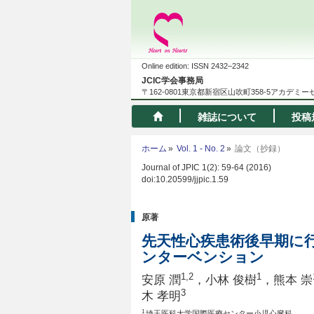
Online edition: ISSN 2432–2342
JCIC学会事務局
〒162-0801東京都新宿区山吹町358-5アカデミ
雑誌について
投稿
ホーム
Vol. 1 - No. 2
論文（抄録）
Journal of JPIC 1(2): 59-64 (2016)
doi:10.20599/jjpic.1.59
原著
先天性心疾患術後早期に
ンターベンション
1,2
1
安原 潤
，小林 俊樹
，熊本 崇
3
木 孝明
1
埼玉医科大学国際医療センター小児心臓科