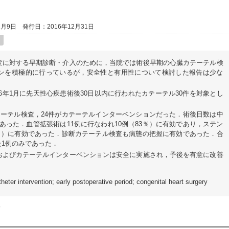
2月9日
発行日：2016年12月31日
変に対する早期診断・介入のために，当院では術後早期の心臓カテーテル検
ンを積極的に行っているが，安全性と有用性について検討した報告は少な
016年1月に先天性心疾患術後30日以内に行われたカテーテル30件を対象とし
テーテル検査，24件がカテーテルインターベンションだった．術後日数は中
例であった．血管拡張術は11例に行なわれ10例（83％）に有効であり，ステン
8％）に有効であった．診断カテーテル検査も病態の把握に有効であった．合
1例のみであった．
およびカテーテルインターベンションは安全に実施され，予後を有意に改善
theter intervention; early postoperative period; congenital heart surgery
会