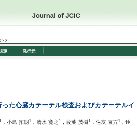
Journal of JCIC
ーセンター
規定
発行元
行った心臓カテーテル検査およびカテーテルイ
1
1
1
1
1
，小島 拓朗
，清水 寛之
，葭葉 茂樹
，住友 直方
，鈴