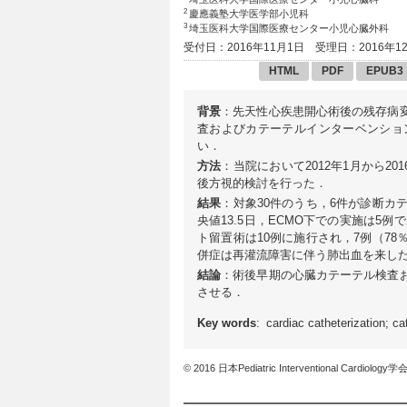
2
慶應義塾大学医学部小児科
3
埼玉医科大学国際医療センター小児心臓外科
受付日：2016年11月1日
受理日：2016年1
HTML
PDF
EPUB3
背景
：先天性心疾患開心術後の残存病
査およびカテーテルインターベンショ
い．
方法
：当院において2012年1月から2
後方視的検討を行った．
結果
：対象30件のうち，6件が診断カ
央値13.5日，ECMO下での実施は5
ト留置術は10例に施行され，7例（7
併症は再灌流障害に伴う肺出血を来した
結論
：術後早期の心臓カテーテル検査
させる．
Key words
: cardiac catheterization; ca
© 2016 日本Pediatric Interventional Cardiology学