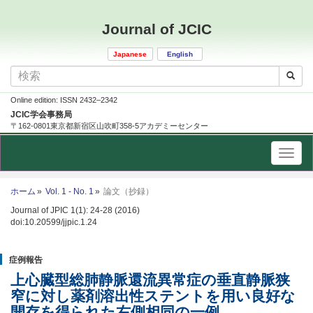
Journal of JCIC
Japanese
English
Online edition: ISSN 2432–2342
JCIC学会事務局
〒162-0801東京都新宿区山吹町358-5アカデミーセンター
ホーム
Vol. 1 - No. 1
論文（抄録）
Journal of JPIC 1(1): 24-28 (2016)
doi:10.20599/jjpic.1.24
症例報告
上心臓型総肺静脈還流異常症の垂直静脈狭
窄に対し薬剤溶出性ステントを用い良好な
開存を得られた右側相同の一例