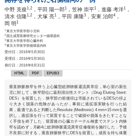
1,2
1
1
1
中野 克俊
，平田 陽一郎
，笠神 崇平
，進藤 考洋
，
1,2
1
3
4
清水 信隆
，犬塚 亮
，平田 康隆
，安東 治郎
，
1
岡 明
1
東京大学医学部小児科
2
国立成育医療研究センター循環器科
3
東京大学医学部心臓外科
4
東京大学医学部循環器内科
受付日：2016年5月30日
受理日：2016年5月30日
発行日：2016年8月31日
HTML
PDF
EPUB3
垂直静脈狭窄を伴う上心臓型総肺静脈還流異常症，単心室の新生
児に対して，狭窄部位に薬剤溶出性ステント（Drug Eluting Stent:
DES）を留置した．狭窄部の前後径は市販されているDESの径よ
り大きく脱落の危険があったが，事前に過拡張実験を行った結
果，最適であると判断したResolute (Medtronic) 4 mm×15 mmを選
択し，過拡張を行って留置することで破損や脱落をきたすことな
く手技を終了した．留置後の心臓カテーテル検査でステント内狭
窄を認めず，月齢4に総肺静脈還流異常症修復術を施行した．予後
不良群に対する，垂直静脈狭窄にDESを留置し，成長を待ち体重