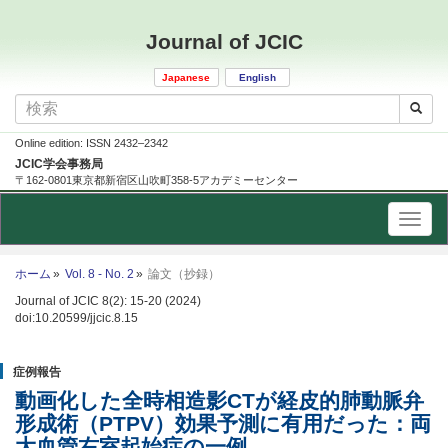
Journal of JCIC
Japanese
English
Online edition: ISSN 2432–2342
JCIC学会事務局
〒162-0801東京都新宿区山吹町358-5アカデミーセンター
ホーム
Vol. 8 - No. 2
論文（抄録）
Journal of JCIC 8(2): 15-20 (2024)
doi:10.20599/jjcic.8.15
症例報告
動画化した全時相造影CTが経皮的肺動脈弁
形成術（PTPV）効果予測に有用だった
：
両
大血管右室起始症の一例