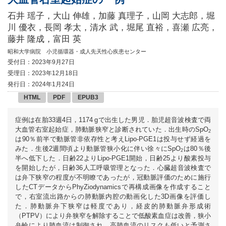
石井 瑶子，大山 伸雄，加藤 真理子，山岡 大志郎，堀
川 優衣，長岡 孝太，清水 武，堀尾 直裕，喜瀬 広亮，
藤井 隆成，富田 英
昭和大学病院 小児循環器・成人先天性心疾患センター
受付日：2023年9月27日
受理日：2023年12月18日
発行日：2024年1月24日
HTML
PDF
EPUB3
症例は在胎33週4日，1174 gで出生した男児．胎児超音波検査で両
大血管右室起始症，肺動脈狭窄と診断されていた．出生時のSpO
2
は90％前半で動脈管非依存性と考えLipo-PGE1は投与せず経過を
みた．生後2週間頃より動脈管狭小化に伴い徐々にSpO
は80％後
2
半へ低下した．日齢22よりLipo-PGE1開始，日齢25より酸素投与
を開始したが，日齢36人工呼吸管理となった．心臓超音波検査で
は弁下狭窄の程度が不明瞭であったが，冠動脈評価のために施行
したCTデータからPhyZiodynamicsで再構成画像を作成すること
で，右室流出路からの肺動脈内腔の動画化した3D画像を評価し
た．肺動脈弁下狭窄は軽度であり，経皮的肺動脈弁形成術
（PTPV）により弁狭窄を解除することで低酸素血症は改善，狭小
弁輪により肺血流は制御され，高肺血流のリスクも低いと予測さ