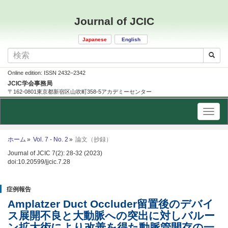
Journal of JCIC
Japanese
English
Online edition: ISSN 2432–2342
JCIC学会事務局
〒162-0801東京都新宿区山吹町358-5アカデミーセンター
ホーム
Vol. 7 - No. 2
論文（抄録）
Journal of JCIC 7(2): 28-32 (2023)
doi:10.20599/jjcic.7.28
症例報告
Amplatzer Duct Occluder留置後のデバイ
ス展開不良と大動脈への突出に対しバルー
ン拡大術により改善を得た動脈管開存の一