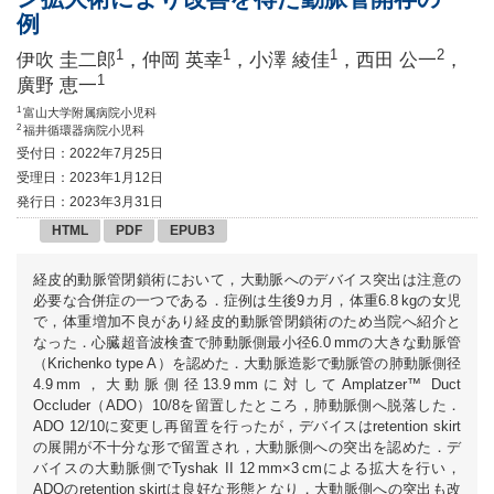
例
1
1
1
2
伊吹 圭二郎
，仲岡 英幸
，小澤 綾佳
，西田 公一
，
1
廣野 恵一
1
富山大学附属病院小児科
2
福井循環器病院小児科
受付日：2022年7月25日
受理日：2023年1月12日
発行日：2023年3月31日
HTML
PDF
EPUB3
経皮的動脈管閉鎖術において，大動脈へのデバイス突出は注意の
必要な合併症の一つである．症例は生後9カ月，体重6.8 kgの女児
で，体重増加不良があり経皮的動脈管閉鎖術のため当院へ紹介と
なった．心臓超音波検査で肺動脈側最小径6.0 mmの大きな動脈管
（Krichenko type A）を認めた．大動脈造影で動脈管の肺動脈側径
4.9 mm，大動脈側径13.9 mmに対してAmplatzer™ Duct
Occluder（ADO）10/8を留置したところ，肺動脈側へ脱落した．
ADO 12/10に変更し再留置を行ったが，デバイスはretention skirt
の展開が不十分な形で留置され，大動脈側への突出を認めた．デ
バイスの大動脈側でTyshak II 12 mm×3 cmによる拡大を行い，
ADOのretention skirtは良好な形態となり，大動脈側への突出も改