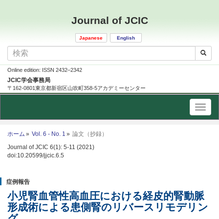
Journal of JCIC
Japanese
English
Online edition: ISSN 2432–2342
JCIC学会事務局
〒162-0801東京都新宿区山吹町358-5アカデミーセンター
ホーム
Vol. 6 - No. 1
論文（抄録）
Journal of JCIC 6(1): 5-11 (2021)
doi:10.20599/jjcic.6.5
症例報告
小児腎血管性高血圧における経皮的腎動脈
形成術による患側腎のリバースリモデリン
グ