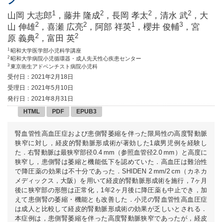
1
2
2
2
山岡 大志郎
，藤井 隆成
，長岡 孝太
，清水 武
，大
2
2
1
3
山 伸雄
，喜瀬 広亮
，阿部 祥英
，櫻井 俊輔
，宮
2
2
原 義典
，富田 英
1
昭和大学医学部小児科学講座
2
昭和大学病院小児循環器・成人先天性心疾患センター
3
東京衛生アドベンチスト病院小児科
受付日：2021年2月18日
受理日：2021年5月10日
発行日：2021年8月31日
HTML
PDF
EPUB3
腎血管性高血圧症および患側腎萎縮を伴った限局性の高度腎動脈
狭窄に対し，経皮的腎動脈形成術が著効した1歳男児例を経験し
た．右腎動脈は最狭窄部径0.4 mm（参照血管径2.0 mm）と高度に
狭窄し，患側腎は萎縮と機能低下を認めていた．高血圧は難治性
で降圧薬の効果は不十分であった．SHIDEN 2 mm/2 cm（カネカ
メディックス，大阪）を用いて経皮的腎動脈形成術を施行，7ヶ月
後に狭窄部の形態は正常化，1年2ヶ月後に降圧薬も中止でき，加
えて患側腎の萎縮・機能とも改善した．小児の腎血管性高血圧症
は成人と比較して経皮的腎動脈形成術の効果が乏しいとされる．
本症例は，患側腎萎縮を伴った高度腎動脈狭窄であったが，経皮