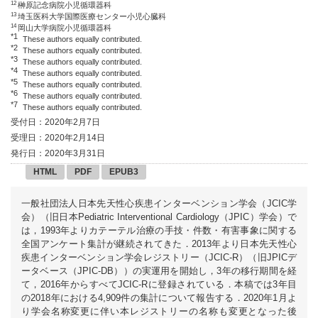
12
榊原記念病院小児循環器科
13
埼玉医科大学国際医療センター小児心臓科
14
岡山大学病院小児循環器科
*1
These authors equally contributed.
*2
These authors equally contributed.
*3
These authors equally contributed.
*4
These authors equally contributed.
*5
These authors equally contributed.
*6
These authors equally contributed.
*7
These authors equally contributed.
受付日：2020年2月7日
受理日：2020年2月14日
発行日：2020年3月31日
HTML
PDF
EPUB3
一般社団法人日本先天性心疾患インターベンション学会（JCIC学
会）（旧日本Pediatric Interventional Cardiology（JPIC）学会）で
は，1993年よりカテーテル治療の手技・件数・有害事象に関する
全国アンケート集計が継続されてきた．2013年より日本先天性心
疾患インターベンション学会レジストリー（JCIC-R）（旧JPICデ
ータベース（JPIC-DB））の実運用を開始し，3年の移行期間を経
て，2016年からすべてJCIC-Rに登録されている．本稿では3年目
の2018年における4,909件の集計について報告する．2020年1月よ
り学会名称変更に伴い本レジストリーの名称も変更となった後