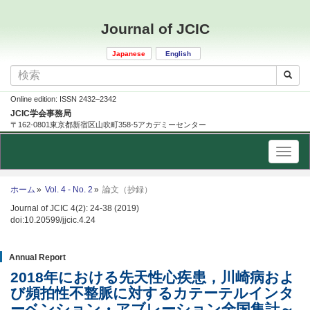
Journal of JCIC
Japanese
English
Online edition: ISSN 2432–2342
JCIC学会事務局
〒162-0801東京都新宿区山吹町358-5アカデミーセンター
ホーム
Vol. 4 - No. 2
論文（抄録）
Journal of JCIC 4(2): 24-38 (2019)
doi:10.20599/jjcic.4.24
Annual Report
2018年における先天性心疾患，川崎病およ
び頻拍性不整脈に対するカテーテルインタ
ーベンション・アブレーション全国集計
～