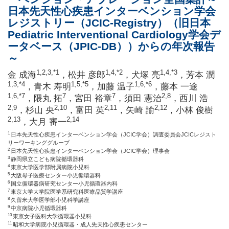
日本先天性心疾患インターベンション学会
レジストリー（JCIC-Registry）（旧日本
Pediatric Interventional Cardiology学会デ
ータベース（JPIC-DB））からの年次報告
～
1,2,3
,*1
1,4
,*2
1,4
,*3
金 成海
，松井 彦郎
，犬塚 亮
，芳本 潤
1,3
,*4
1,5
,*5
1,6
,*6
，青木 寿明
，加藤 温子
，藤本 一途
1,6
,*7
7
7
2,8
，隈丸 拓
，宮田 裕章
，須田 憲治
，西川 浩
2,9
2,10
2,11
2,12
，杉山 央
，富田 英
，矢崎 諭
，小林 俊樹
2,13
2,14
，大月 審一
1
日本先天性心疾患インターベンション学会（JCIC学会）調査委員会JCICレジスト
リーワーキンググループ
2
日本先天性心疾患インターベンション学会（JCIC学会）理事会
3
静岡県立こども病院循環器科
4
東京大学医学部附属病院小児科
5
大阪母子医療センター小児循環器科
6
国立循環器病研究センター小児循環器内科
7
東京大学大学院医学系研究科医療品質学講座
8
久留米大学医学部小児科学講座
9
中京病院小児循環器科
10
東京女子医科大学循環器小児科
11
昭和大学病院小児循環器・成人先天性心疾患センター