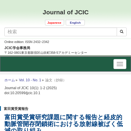
Journal of JCIC
Japanese
English
Online edition: ISSN 2432–2342
JCIC学会事務局
〒162-0801東京都新宿区山吹町358-5アカデミーセンター
ホーム
Vol. 10 - No. 1
論文（抄録）
Journal of JCIC 10(1): 1-2 (2025)
doi:10.20599/jjcic.10.1
富田賞受賞報告
富田賞受賞研究課題に関する報告と経皮的
動脈管開存閉鎖術における放射線被ばく低
減の取り組み